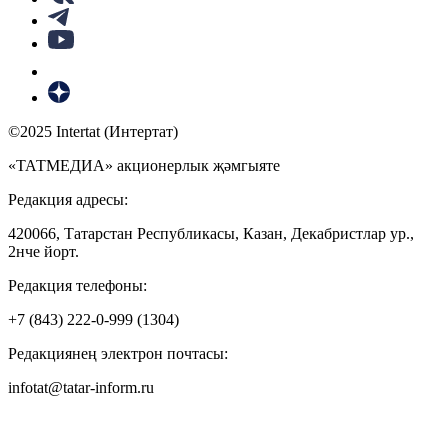
©2025 Intertat (Интертат)
«ТАТМЕДИА» акционерлык җәмгыяте
Редакция адресы:
420066, Татарстан Республикасы, Казан, Декабристлар ур.,
2нче йорт.
Редакция телефоны:
+7 (843) 222-0-999 (1304)
Редакциянең электрон почтасы:
infotat@tatar-inform.ru