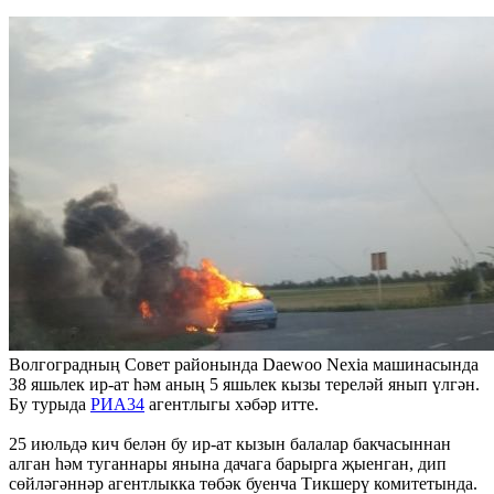
Волгоградның Совет районында Daewoo Nexia машинасында
38 яшьлек ир-ат һәм аның 5 яшьлек кызы тереләй янып үлгән.
Бу турыда
РИА34
агентлыгы хәбәр итте.
25 июльдә кич белән бу ир-ат кызын балалар бакчасыннан
алган һәм туганнары янына дачага барырга җыенган, дип
сөйләгәннәр агентлыкка төбәк буенча Тикшерү комитетында.