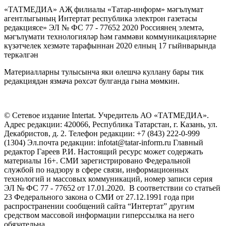
«ТАТМЕДИА» АҖ филиалы «Татар-информ» мәгълүмат
агентлыгының Интертат республика электрон газетасы
редакциясе» ЭЛ № ФС 77 - 77652 2020 Россиянең элемтә,
мәгълүмати технологияләр һәм гаммәви коммуникацияләрне
күзәтчелек хезмәте тарафыннан 2020 елның 17 гыйнварында
теркәлгән
Материалларны тулысынча яки өлешчә куллану бары тик
редакциядән язмача рөхсәт булганда гына мөмкин.
© Сетевое издание Intertat. Учредитель АО «ТАТМЕДИА».
Адрес редакции: 420066, Республика Татарстан, г. Казань, ул.
Декабристов, д. 2. Телефон редакции: +7 (843) 222-0-999
(1304) Эл.почта редакции: infotat@tatar-inform.ru Главный
редактор Гареев Р.И. Настоящий ресурс может содержать
материалы 16+. СМИ зарегистрировано Федеральной
службой по надзору в сфере связи, информационных
технологий и массовых коммуникаций, номер записи серия
ЭЛ № ФС 77 - 77652 от 17.01.2020. В соответствии со статьей
23 Федерального закона о СМИ от 27.12.1991 года при
распространении сообщений сайта “Интертат” другим
средством массовой информации гиперссылка на него
обязательна.