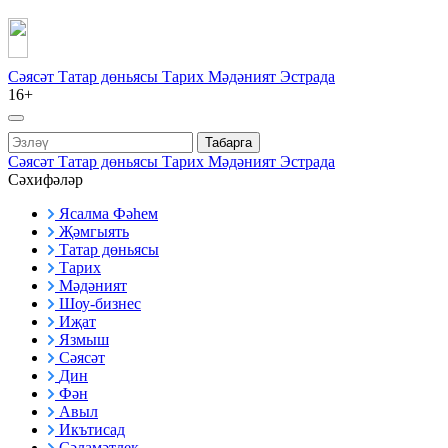
Сәясәт
Татар дөньясы
Тарих
Мәдәният
Эстрада
16+
Табарга
Сәясәт
Татар дөньясы
Тарих
Мәдәният
Эстрада
Сәхифәләр
Ясалма Фәһем
Җәмгыять
Татар дөньясы
Тарих
Мәдәният
Шоу-бизнес
Иҗат
Язмыш
Сәясәт
Дин
Фән
Авыл
Икътисад
Сәламәтлек