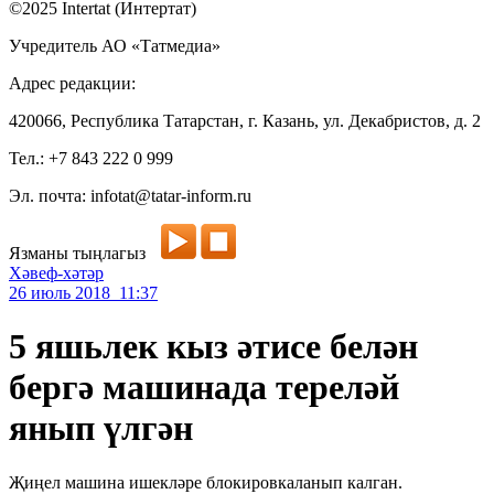
©2025 Intertat (Интертат)
Учредитель АО «Татмедиа»
Адрес редакции:
420066, Республика Татарстан, г. Казань, ул. Декабристов, д. 2
Тел.: +7 843 222 0 999
Эл. почта: infotat@tatar-inform.ru
Язманы тыңлагыз
Хәвеф-хәтәр
26 июль 2018 11:37
5 яшьлек кыз әтисе белән
бергә машинада тереләй
янып үлгән
Җиңел машина ишекләре блокировкаланып калган.