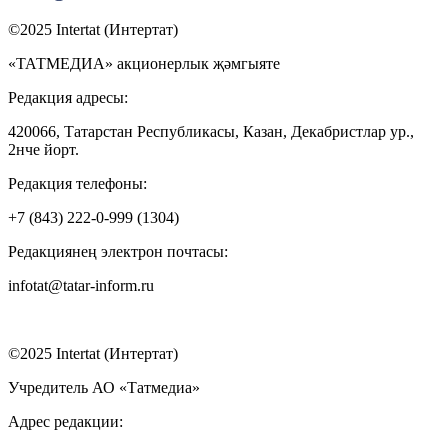
©2025 Intertat (Интертат)
«ТАТМЕДИА» акционерлык җәмгыяте
Редакция адресы:
420066, Татарстан Республикасы, Казан, Декабристлар ур.,
2нче йорт.
Редакция телефоны:
+7 (843) 222-0-999 (1304)
Редакциянең электрон почтасы:
infotat@tatar-inform.ru
©2025 Intertat (Интертат)
Учредитель АО «Татмедиа»
Адрес редакции: