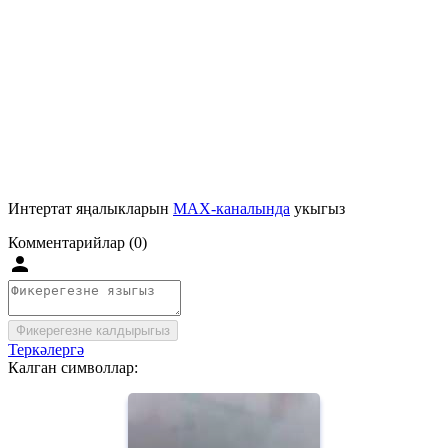
Интертат яңалыкларын
MAX-каналында
укыгыз
Комментарийлар (0)
Фикерегезне калдырыгыз
Теркәлергә
Калган символлар: