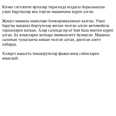
Кичке сигезенче яртылар тирәсендә юлдагы борылыштан
узып баручылар яна торган машинаны күреп алган.
Җиңел машина ишекләре блокировкаланып калган. Узып
баручы машина йөртүчеләр янгын чолгап алган автомобиль
тәрәзәләрен ваткан. Алар салонда ир-ат һәм бала мәетен күреп
алган. Бу кешеләрне коткару мөмкинлеге булмаган. Машина
салонын тулысынча ялкын чолгап алган, диелгән әлеге
хәбәрдә.
Хәзерге вакытта тикшерүчеләр фаҗиганең сәбәпләрен
ачыклый.