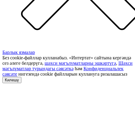
Барлык язмалар
Без cookie-файллар кулланабыз. «Интертат» сайтына кергәндә
сез әлеге белдерүгә,
шәхси мәгълүматларны эшкәртүгә
,
Шәхси
мәгълүматлар турындагы сәясәткә
һәм
Конфиденциальлек
сәясәте
нигезендә cookie файлларын куллануга ризалашасыз
Килешү