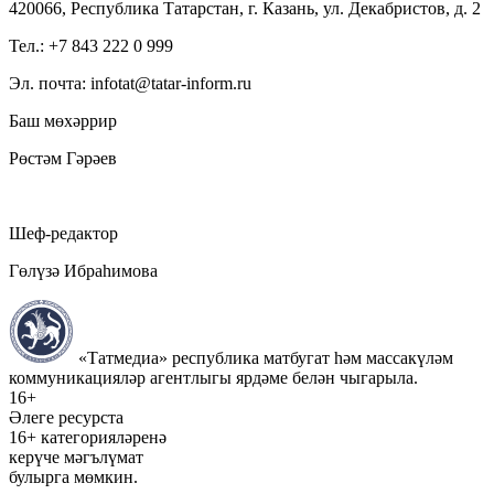
420066, Республика Татарстан, г. Казань, ул. Декабристов, д. 2
Тел.: +7 843 222 0 999
Эл. почта: infotat@tatar-inform.ru
Баш мөхәррир
Рөстәм Гәрәев
Шеф-редактор
Гөлүзә Ибраһимова
«Татмедиа» республика матбугат һәм массакүләм
коммуникацияләр агентлыгы ярдәме белән чыгарыла.
16+
Әлеге ресурста
16+ категорияләренә
керүче мәгълүмат
булырга мөмкин.