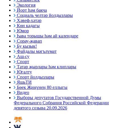
Экология
Йорт һәм бакча
Социаль челтәр йолдызлары
Хәвеф-хәтәр
Көн кадагы
Юмор
Һава торышы һәм ай календаре
Сорау-җавап
Бу кызык!
Файдалы мәгълүмат
Аш-су
Спорт
Татар җырлары һәм клиплары
Югалту
Спорт йолдызлары
ЯшьТИ
Бөек Җиңүнең 80 еллыгы
Видео
Выборы депутатов Государственной Думы
Федерального Собрания Российской Федерации
девятого созыва 20.09.2026