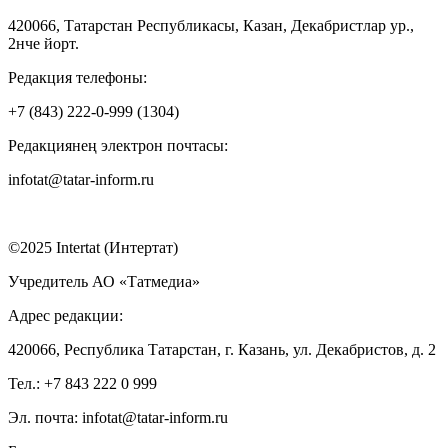
420066, Татарстан Республикасы, Казан, Декабристлар ур.,
2нче йорт.
Редакция телефоны:
+7 (843) 222-0-999 (1304)
Редакциянең электрон почтасы:
infotat@tatar-inform.ru
©2025 Intertat (Интертат)
Учредитель АО «Татмедиа»
Адрес редакции:
420066, Республика Татарстан, г. Казань, ул. Декабристов, д. 2
Тел.: +7 843 222 0 999
Эл. почта: infotat@tatar-inform.ru