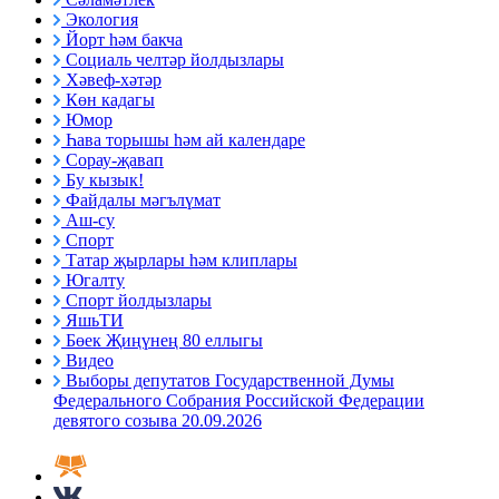
Экология
Йорт һәм бакча
Социаль челтәр йолдызлары
Хәвеф-хәтәр
Көн кадагы
Юмор
Һава торышы һәм ай календаре
Сорау-җавап
Бу кызык!
Файдалы мәгълүмат
Аш-су
Спорт
Татар җырлары һәм клиплары
Югалту
Спорт йолдызлары
ЯшьТИ
Бөек Җиңүнең 80 еллыгы
Видео
Выборы депутатов Государственной Думы
Федерального Собрания Российской Федерации
девятого созыва 20.09.2026