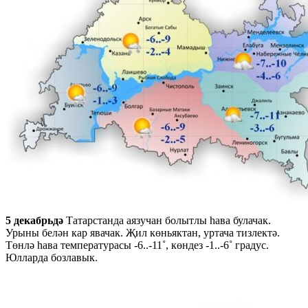
5 декабрьдә
Татарстанда аязучан болытлы һава булачак.
Урыны белән кар явачак. Җил көньяктан, уртача тизлектә.
Төнлә һава температурасы -6..-11˚, көндез -1..-6˚ градус.
Юлларда бозлавык.