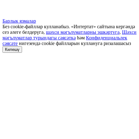
Барлык язмалар
Без cookie-файллар кулланабыз. «Интертат» сайтына кергәндә
сез әлеге белдерүгә,
шәхси мәгълүматларны эшкәртүгә
,
Шәхси
мәгълүматлар турындагы сәясәткә
һәм
Конфиденциальлек
сәясәте
нигезендә cookie файлларын куллануга ризалашасыз
Килешү