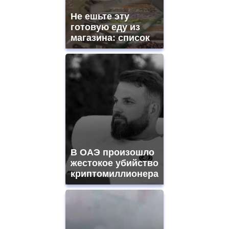
Не ешьте эту
готовую еду из
магазина: список
В ОАЭ произошло
жестокое убийство
криптомиллионера