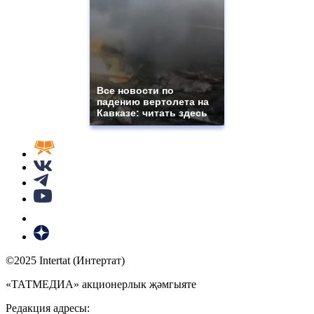
Все новости по
падению вертолета на
Кавказе: читать здесь
©2025 Intertat (Интертат)
«ТАТМЕДИА» акционерлык җәмгыяте
Редакция адресы: