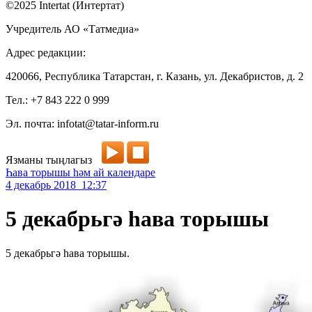
©2025 Intertat (Интертат)
Учредитель АО «Татмедиа»
Адрес редакции:
420066, Республика Татарстан, г. Казань, ул. Декабристов, д. 2
Тел.: +7 843 222 0 999
Эл. почта: infotat@tatar-inform.ru
Язманы тыңлагыз
Һава торышы һәм ай календаре
4 декабрь 2018 12:37
5 декабрьгә һава торышы
5 декабрьгә һава торышы.