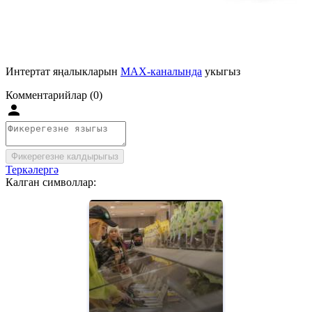
Интертат яңалыкларын
MAX-каналында
укыгыз
Комментарийлар (0)
Фикерегезне калдырыгыз
Теркәлергә
Калган символлар: