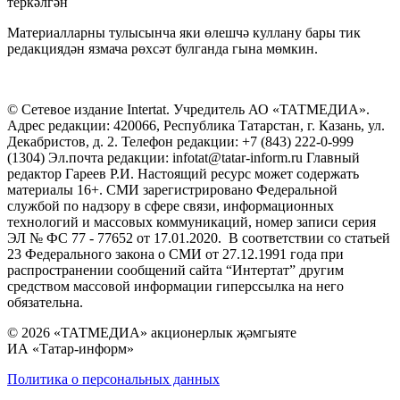
теркәлгән
Материалларны тулысынча яки өлешчә куллану бары тик
редакциядән язмача рөхсәт булганда гына мөмкин.
© Сетевое издание Intertat. Учредитель АО «ТАТМЕДИА».
Адрес редакции: 420066, Республика Татарстан, г. Казань, ул.
Декабристов, д. 2. Телефон редакции: +7 (843) 222-0-999
(1304) Эл.почта редакции: infotat@tatar-inform.ru Главный
редактор Гареев Р.И. Настоящий ресурс может содержать
материалы 16+. СМИ зарегистрировано Федеральной
службой по надзору в сфере связи, информационных
технологий и массовых коммуникаций, номер записи серия
ЭЛ № ФС 77 - 77652 от 17.01.2020. В соответствии со статьей
23 Федерального закона о СМИ от 27.12.1991 года при
распространении сообщений сайта “Интертат” другим
средством массовой информации гиперссылка на него
обязательна.
© 2026 «ТАТМЕДИА» акционерлык җәмгыяте
ИА «Татар-информ»
Политика о персональных данных