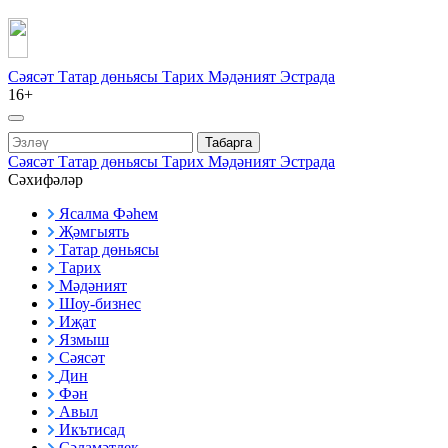
Сәясәт
Татар дөньясы
Тарих
Мәдәният
Эстрада
16+
Табарга
Сәясәт
Татар дөньясы
Тарих
Мәдәният
Эстрада
Сәхифәләр
Ясалма Фәһем
Җәмгыять
Татар дөньясы
Тарих
Мәдәният
Шоу-бизнес
Иҗат
Язмыш
Сәясәт
Дин
Фән
Авыл
Икътисад
Сәламәтлек