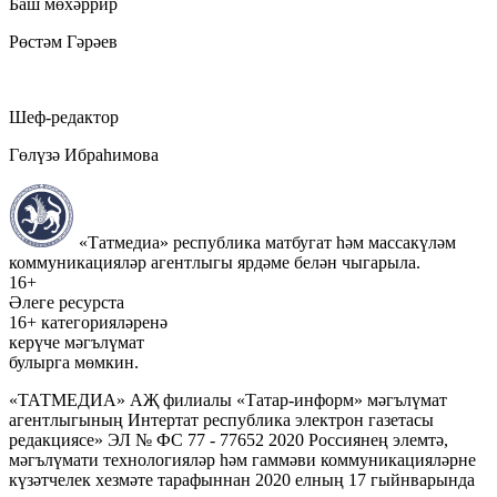
Баш мөхәррир
Рөстәм Гәрәев
Шеф-редактор
Гөлүзә Ибраһимова
«Татмедиа» республика матбугат һәм массакүләм
коммуникацияләр агентлыгы ярдәме белән чыгарыла.
16+
Әлеге ресурста
16+ категорияләренә
керүче мәгълүмат
булырга мөмкин.
«ТАТМЕДИА» АҖ филиалы «Татар-информ» мәгълүмат
агентлыгының Интертат республика электрон газетасы
редакциясе» ЭЛ № ФС 77 - 77652 2020 Россиянең элемтә,
мәгълүмати технологияләр һәм гаммәви коммуникацияләрне
күзәтчелек хезмәте тарафыннан 2020 елның 17 гыйнварында