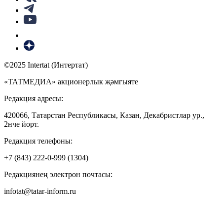
©2025 Intertat (Интертат)
«ТАТМЕДИА» акционерлык җәмгыяте
Редакция адресы:
420066, Татарстан Республикасы, Казан, Декабристлар ур.,
2нче йорт.
Редакция телефоны:
+7 (843) 222-0-999 (1304)
Редакциянең электрон почтасы:
infotat@tatar-inform.ru