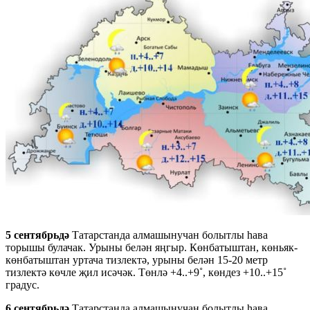
5 сентябрьдә
Татарстанда алмашынучан болытлы һава
торышы булачак. Урыны белән яңгыр. Көнбатыштан, көньяк-
көнбатыштан уртача тизлектә, урыны белән 15-20 метр
тизлектә көчле җил исәчәк. Төнлә +4..+9˚, көндез +10..+15˚
градус.
6 сентябрьдә
Татарстанда алмашынучан болытлы һава