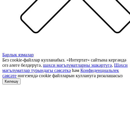
Барлык язмалар
Без cookie-файллар кулланабыз. «Интертат» сайтына кергәндә
сез әлеге белдерүгә,
шәхси мәгълүматларны эшкәртүгә
,
Шәхси
мәгълүматлар турындагы сәясәткә
һәм
Конфиденциальлек
сәясәте
нигезендә cookie файлларын куллануга ризалашасыз
Килешү