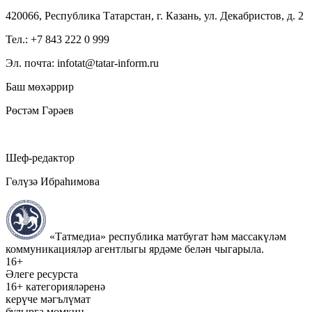
420066, Республика Татарстан, г. Казань, ул. Декабристов, д. 2
Тел.: +7 843 222 0 999
Эл. почта: infotat@tatar-inform.ru
Баш мөхәррир
Рөстәм Гәрәев
Шеф-редактор
Гөлүзә Ибраһимова
«Татмедиа» республика матбугат һәм массакүләм
коммуникацияләр агентлыгы ярдәме белән чыгарыла.
16+
Әлеге ресурста
16+ категорияләренә
керүче мәгълүмат
булырга мөмкин.