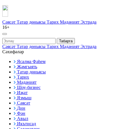
Сәясәт
Татар дөньясы
Тарих
Мәдәният
Эстрада
16+
Табарга
Сәясәт
Татар дөньясы
Тарих
Мәдәният
Эстрада
Сәхифәләр
Ясалма Фәһем
Җәмгыять
Татар дөньясы
Тарих
Мәдәният
Шоу-бизнес
Иҗат
Язмыш
Сәясәт
Дин
Фән
Авыл
Икътисад
Сәламәтлек