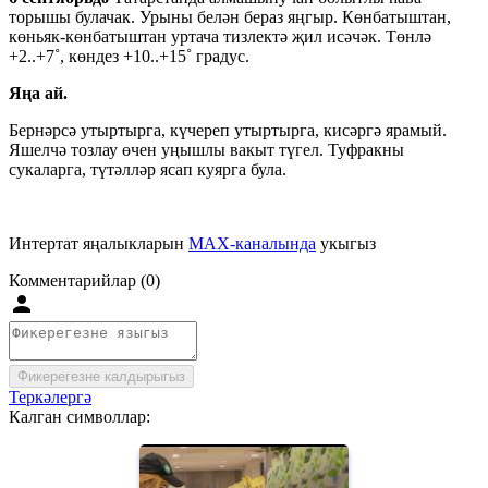
торышы булачак. Урыны белән бераз яңгыр. Көнбатыштан,
көньяк-көнбатыштан уртача тизлектә җил исәчәк. Төнлә
+2..+7˚, көндез +10..+15˚ градус.
Яңа ай.
Бернәрсә утыртырга, күчереп утыртырга, кисәргә ярамый.
Яшелчә тозлау өчен уңышлы вакыт түгел. Туфракны
сукаларга, түтәлләр ясап куярга була.
Интертат яңалыкларын
MAX-каналында
укыгыз
Комментарийлар (0)
Фикерегезне калдырыгыз
Теркәлергә
Калган символлар: