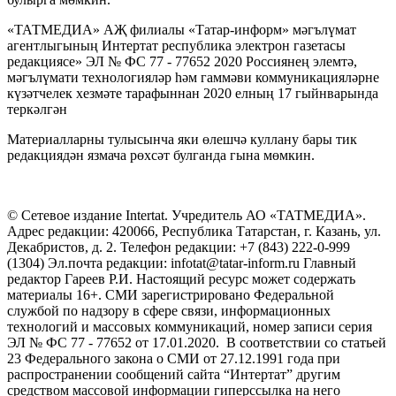
«ТАТМЕДИА» АҖ филиалы «Татар-информ» мәгълүмат
агентлыгының Интертат республика электрон газетасы
редакциясе» ЭЛ № ФС 77 - 77652 2020 Россиянең элемтә,
мәгълүмати технологияләр һәм гаммәви коммуникацияләрне
күзәтчелек хезмәте тарафыннан 2020 елның 17 гыйнварында
теркәлгән
Материалларны тулысынча яки өлешчә куллану бары тик
редакциядән язмача рөхсәт булганда гына мөмкин.
© Сетевое издание Intertat. Учредитель АО «ТАТМЕДИА».
Адрес редакции: 420066, Республика Татарстан, г. Казань, ул.
Декабристов, д. 2. Телефон редакции: +7 (843) 222-0-999
(1304) Эл.почта редакции: infotat@tatar-inform.ru Главный
редактор Гареев Р.И. Настоящий ресурс может содержать
материалы 16+. СМИ зарегистрировано Федеральной
службой по надзору в сфере связи, информационных
технологий и массовых коммуникаций, номер записи серия
ЭЛ № ФС 77 - 77652 от 17.01.2020. В соответствии со статьей
23 Федерального закона о СМИ от 27.12.1991 года при
распространении сообщений сайта “Интертат” другим
средством массовой информации гиперссылка на него