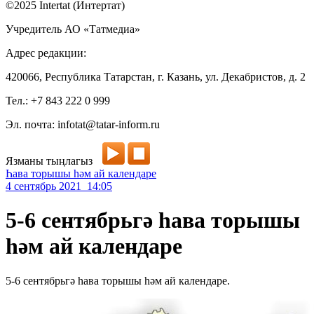
©2025 Intertat (Интертат)
Учредитель АО «Татмедиа»
Адрес редакции:
420066, Республика Татарстан, г. Казань, ул. Декабристов, д. 2
Тел.: +7 843 222 0 999
Эл. почта: infotat@tatar-inform.ru
Язманы тыңлагыз
Һава торышы һәм ай календаре
4 сентябрь 2021 14:05
5-6 сентябрьгә һава торышы
һәм ай календаре
5-6 сентябрьгә һава торышы һәм ай календаре.