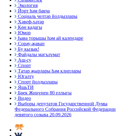
Экология
Йорт һәм бакча
Социаль челтәр йолдызлары
Хәвеф-хәтәр
Көн кадагы
Юмор
Һава торышы һәм ай календаре
Сорау-җавап
Бу кызык!
Файдалы мәгълүмат
Аш-су
Спорт
Татар җырлары һәм клиплары
Югалту
Спорт йолдызлары
ЯшьТИ
Бөек Җиңүнең 80 еллыгы
Видео
Выборы депутатов Государственной Думы
Федерального Собрания Российской Федерации
девятого созыва 20.09.2026