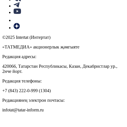
©2025 Intertat (Интертат)
«ТАТМЕДИА» акционерлык җәмгыяте
Редакция адресы:
420066, Татарстан Республикасы, Казан, Декабристлар ур.,
2нче йорт.
Редакция телефоны:
+7 (843) 222-0-999 (1304)
Редакциянең электрон почтасы:
infotat@tatar-inform.ru