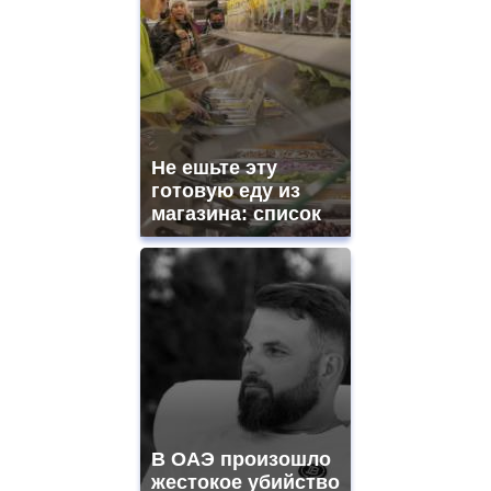
Не ешьте эту
готовую еду из
магазина: список
В ОАЭ произошло
жестокое убийство