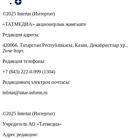
©2025 Intertat (Интертат)
«ТАТМЕДИА» акционерлык җәмгыяте
Редакция адресы:
420066, Татарстан Республикасы, Казан, Декабристлар ур.,
2нче йорт.
Редакция телефоны:
+7 (843) 222-0-999 (1304)
Редакциянең электрон почтасы:
infotat@tatar-inform.ru
©2025 Intertat (Интертат)
Учредитель АО «Татмедиа»
Адрес редакции: