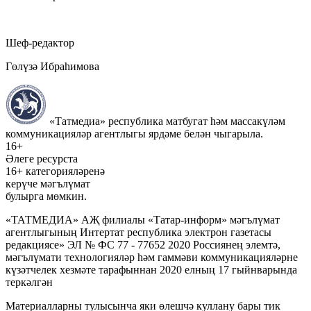
Шеф-редактор
Гөлүзә Ибраһимова
«Татмедиа» республика матбугат һәм массакүләм
коммуникацияләр агентлыгы ярдәме белән чыгарыла.
16+
Әлеге ресурста
16+ категорияләренә
керүче мәгълүмат
булырга мөмкин.
«ТАТМЕДИА» АҖ филиалы «Татар-информ» мәгълүмат
агентлыгының Интертат республика электрон газетасы
редакциясе» ЭЛ № ФС 77 - 77652 2020 Россиянең элемтә,
мәгълүмати технологияләр һәм гаммәви коммуникацияләрне
күзәтчелек хезмәте тарафыннан 2020 елның 17 гыйнварында
теркәлгән
Материалларны тулысынча яки өлешчә куллану бары тик