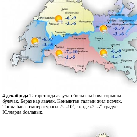
4 декабрьдә
Татарстанда аязучан болытлы һава торышы
булачак. Бераз кар явачак. Көньяктан талгын җил исәчәк.
Төнлә һава температурасы -5..-10˚, көндез-2..-7˚ градус.
Юлларда бозлавык.