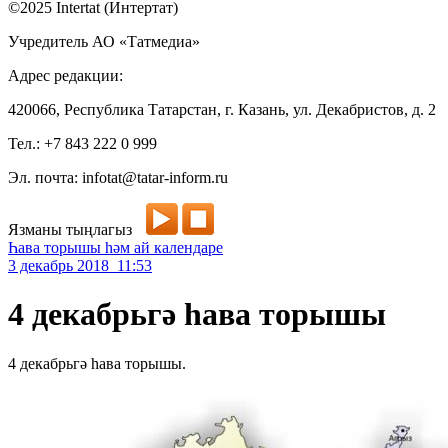
©2025 Intertat (Интертат)
Учредитель АО «Татмедиа»
Адрес редакции:
420066, Республика Татарстан, г. Казань, ул. Декабристов, д. 2
Тел.: +7 843 222 0 999
Эл. почта: infotat@tatar-inform.ru
Язманы тыңлагыз
Һава торышы һәм ай календаре
3 декабрь 2018 11:53
4 декабрьгә һава торышы
4 декабрьгә һава торышы.