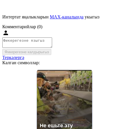
Интертат яңалыкларын
MAX-каналында
укыгыз
Комментарийлар (0)
Фикерегезне калдырыгыз
Теркәлергә
Калган символлар:
Не ешьте эту