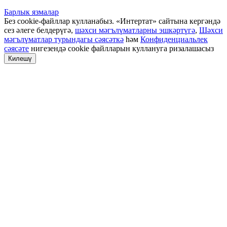
Барлык язмалар
Без cookie-файллар кулланабыз. «Интертат» сайтына кергәндә
сез әлеге белдерүгә,
шәхси мәгълүматларны эшкәртүгә
,
Шәхси
мәгълүматлар турындагы сәясәткә
һәм
Конфиденциальлек
сәясәте
нигезендә cookie файлларын куллануга ризалашасыз
Килешү