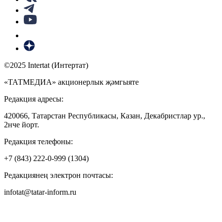
©2025 Intertat (Интертат)
«ТАТМЕДИА» акционерлык җәмгыяте
Редакция адресы:
420066, Татарстан Республикасы, Казан, Декабристлар ур.,
2нче йорт.
Редакция телефоны:
+7 (843) 222-0-999 (1304)
Редакциянең электрон почтасы:
infotat@tatar-inform.ru