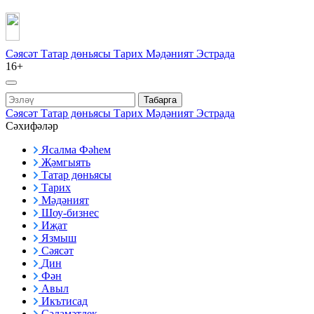
Сәясәт
Татар дөньясы
Тарих
Мәдәният
Эстрада
16+
Табарга
Сәясәт
Татар дөньясы
Тарих
Мәдәният
Эстрада
Сәхифәләр
Ясалма Фәһем
Җәмгыять
Татар дөньясы
Тарих
Мәдәният
Шоу-бизнес
Иҗат
Язмыш
Сәясәт
Дин
Фән
Авыл
Икътисад
Сәламәтлек