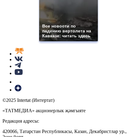
Все новости по
падению вертолета на
Кавказе: читать здесь
©2025 Intertat (Интертат)
«ТАТМЕДИА» акционерлык җәмгыяте
Редакция адресы:
420066, Татарстан Республикасы, Казан, Декабристлар ур.,
2нче йорт.