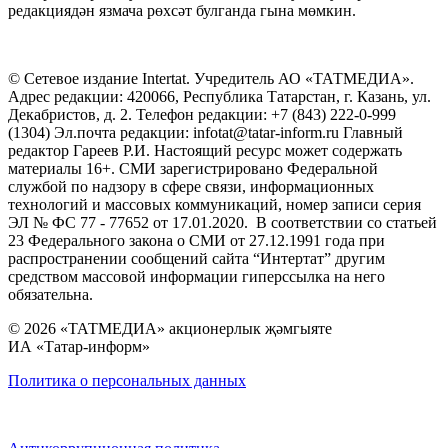
редакциядән язмача рөхсәт булганда гына мөмкин.
© Сетевое издание Intertat. Учредитель АО «ТАТМЕДИА».
Адрес редакции: 420066, Республика Татарстан, г. Казань, ул.
Декабристов, д. 2. Телефон редакции: +7 (843) 222-0-999
(1304) Эл.почта редакции: infotat@tatar-inform.ru Главный
редактор Гареев Р.И. Настоящий ресурс может содержать
материалы 16+. СМИ зарегистрировано Федеральной
службой по надзору в сфере связи, информационных
технологий и массовых коммуникаций, номер записи серия
ЭЛ № ФС 77 - 77652 от 17.01.2020. В соответствии со статьей
23 Федерального закона о СМИ от 27.12.1991 года при
распространении сообщений сайта “Интертат” другим
средством массовой информации гиперссылка на него
обязательна.
© 2026 «ТАТМЕДИА» акционерлык җәмгыяте
ИА «Татар-информ»
Политика о персональных данных