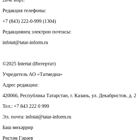
Редакция телефоны:
+7 (843) 222-0-999 (1304)
Редакциянең электрон почтасы:
infotat@tatar-inform.ru
©2025 Intertat (Интертат)
Учредитель АО «Татмедиа»
Адрес редакции:
420066, Республика Татарстан, г. Казань, ул. Декабристов, д. 2
Тел.: +7 843 222 0 999
Эл. почта: infotat@tatar-inform.ru
Баш мөхәррир
Рөстәм Гәрәев