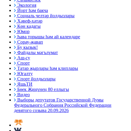
Экология
Йорт һәм бакча
Социаль челтәр йолдызлары
Хәвеф-хәтәр
Көн кадагы
Юмор
Һава торышы һәм ай календаре
Сорау-җавап
Бу кызык!
Файдалы мәгълүмат
Аш-су
Спорт
Татар җырлары һәм клиплары
Югалту
Спорт йолдызлары
ЯшьТИ
Бөек Җиңүнең 80 еллыгы
Видео
Выборы депутатов Государственной Думы
Федерального Собрания Российской Федерации
девятого созыва 20.09.2026