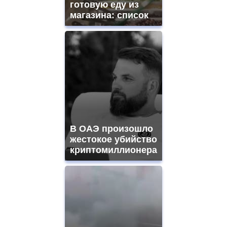
готовую еду из
магазина: список
В ОАЭ произошло
жестокое убийство
криптомиллионера