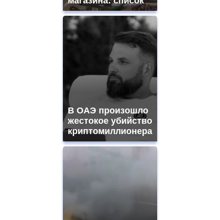
магазина: список
В ОАЭ произошло
жестокое убийство
криптомиллионера