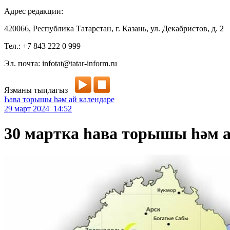
Адрес редакции:
420066, Республика Татарстан, г. Казань, ул. Декабристов, д. 2
Тел.: +7 843 222 0 999
Эл. почта: infotat@tatar-inform.ru
Язманы тыңлагыз
Һава торышы һәм ай календаре
29 март 2024 14:52
30 мартка һава торышы һәм а