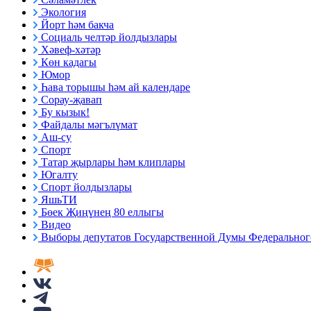
Экология
Йорт һәм бакча
Социаль челтәр йолдызлары
Хәвеф-хәтәр
Көн кадагы
Юмор
Һава торышы һәм ай календаре
Сорау-җавап
Бу кызык!
Файдалы мәгълүмат
Аш-су
Спорт
Татар җырлары һәм клиплары
Югалту
Спорт йолдызлары
ЯшьТИ
Бөек Җиңүнең 80 еллыгы
Видео
Выборы депутатов Государственной Думы Федерального