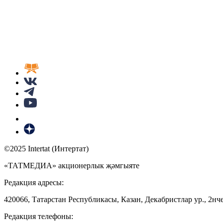
©2025 Intertat (Интертат)
«ТАТМЕДИА» акционерлык җәмгыяте
Редакция адресы:
420066, Татарстан Республикасы, Казан, Декабристлар ур., 2нче
Редакция телефоны: