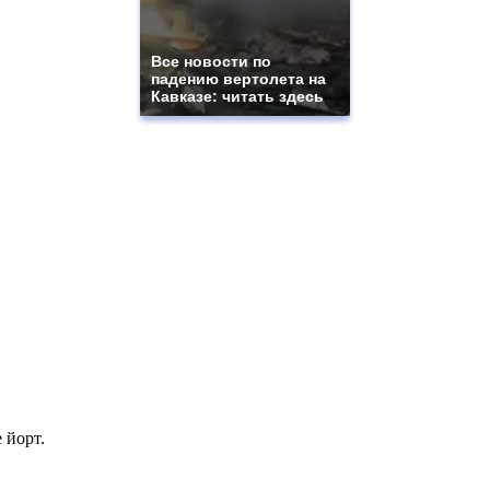
Все новости по
падению вертолета на
Кавказе: читать здесь
 йорт.