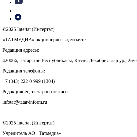
©2025 Intertat (Интертат)
«ТАТМЕДИА» акционерлык җәмгыяте
Редакция адресы:
420066, Татарстан Республикасы, Казан, Декабристлар ур., 2нче
Редакция телефоны:
+7 (843) 222-0-999 (1304)
Редакциянең электрон почтасы:
infotat@tatar-inform.ru
©2025 Intertat (Интертат)
Учредитель АО «Татмедиа»