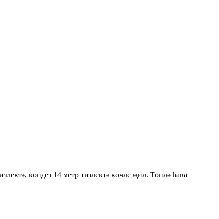
злектә, көндез 14 метр тизлектә көчле җил. Төнлә һава