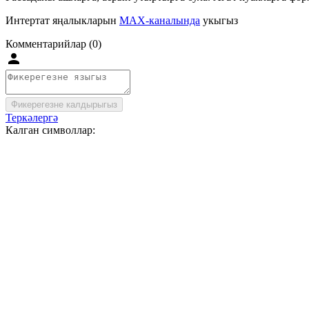
Интертат яңалыкларын
MAX-каналында
укыгыз
Комментарийлар (0)
Фикерегезне калдырыгыз
Теркәлергә
Калган символлар: