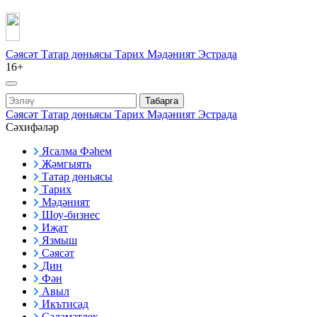
Сәясәт
Татар дөньясы
Тарих
Мәдәният
Эстрада
16+
Табарга
Сәясәт
Татар дөньясы
Тарих
Мәдәният
Эстрада
Сәхифәләр
Ясалма Фәһем
Җәмгыять
Татар дөньясы
Тарих
Мәдәният
Шоу-бизнес
Иҗат
Язмыш
Сәясәт
Дин
Фән
Авыл
Икътисад
Сәламәтлек