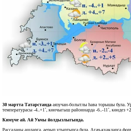
30 мартта Татарстанда
аязучан-болытлы һава торышы була. Ур
температурасы -4..+1˚, көнчыгыш районнарда -6..-11˚, көндез +
Кимүче ай. Ай Укчы йолдызлыгында.
Рассаданы ашларга, аерып утыртырга була. Агач-куакларга форм