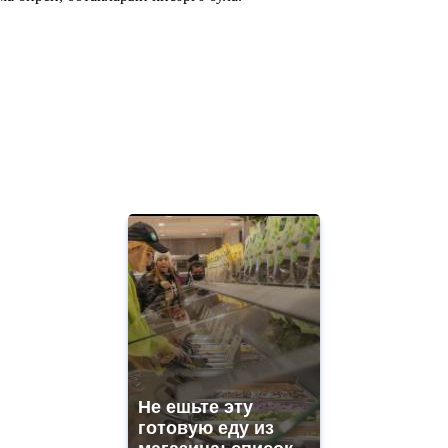
Не ешьте эту
готовую еду из