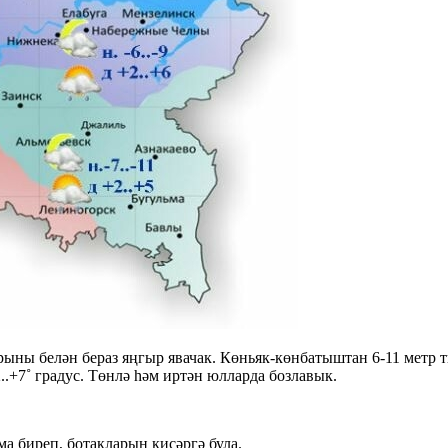
ыны белән бераз яңгыр явачак. Көньяк-көнбатыштан 6-11 метр ти
2..+7˚ градус. Төнлә һәм иртән юлларда бозлавык.
а биреп, ботакларын кисәргә була.