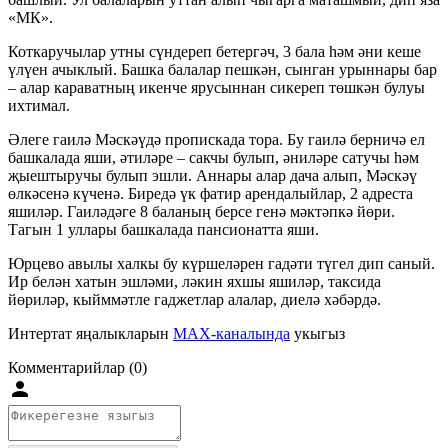
«МК».
Коткаручылар утны сүндереп бетергәч, 3 бала һәм әни кеше
үлүен ачыклый. Башка балалар пешкән, сынган урыннары бар
– алар караватның икенче ярусыннан сикереп төшкән булуы
ихтимал.
Әлеге гаилә Мәскәүдә пропискада тора. Бу гаилә берничә ел
башкалада яши, әтиләре – сакчы булып, әниләре сатучы һәм
җыештыручы булып эшли. Аннары алар дача алып, Мәскәү
өлкәсенә күченә. Биредә үк фатир арендалыйлар, 2 адреста
яшиләр. Гаиләдәге 8 баланың берсе генә мәктәпкә йөри.
Тагын 1 уллары башкалада пансионатта яши.
Юрцево авылы халкы бу күршеләрен гадәти түгел дип саный.
Ир белән хатын эшләми, ләкин яхшы яшиләр, таксида
йөриләр, кыйммәтле гаджетлар алалар, диелә хәбәрдә.
Интертат яңалыкларын
MAX-каналында
укыгыз
Комментарийлар (0)