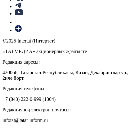
©2025 Intertat (Интертат)
«ТАТМЕДИА» акционерлык җәмгыяте
Редакция адресы:
420066, Татарстан Республикасы, Казан, Декабристлар ур.,
2нче йорт.
Редакция телефоны:
+7 (843) 222-0-999 (1304)
Редакциянең электрон почтасы:
infotat@tatar-inform.ru