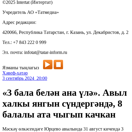
©2025 Intertat (Интертат)
Учредитель АО «Татмедиа»
Адрес редакции:
420066, Республика Татарстан, г. Казань, ул. Декабристов, д. 2
Тел.: +7 843 222 0 999
Эл. почта: infotat@tatar-inform.ru
Язманы тыңлагыз
Хәвеф-хәтәр
3 сентябрь 2024 20:00
«3 бала белән ана үлә». Авыл
халкы янгын сүндергәндә, 8
балалы ата чыгып качкан
Мәскәү өлкәсендәге Юрцево авылында 31 август кичендә 3