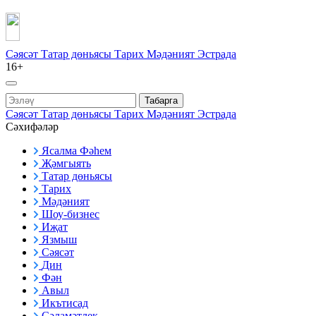
Сәясәт
Татар дөньясы
Тарих
Мәдәният
Эстрада
16+
Табарга
Сәясәт
Татар дөньясы
Тарих
Мәдәният
Эстрада
Сәхифәләр
Ясалма Фәһем
Җәмгыять
Татар дөньясы
Тарих
Мәдәният
Шоу-бизнес
Иҗат
Язмыш
Сәясәт
Дин
Фән
Авыл
Икътисад
Сәламәтлек