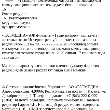
«Татмедиа» республика матбугат һәм массакүләм
коммуникацияләр агентлыгы ярдәме белән чыгарыла.
16+
Әлеге ресурста
16+ категорияләренә
керүче мәгълүмат
булырга мөмкин.
«ТАТМЕДИА» АҖ филиалы «Татар-информ» мәгълүмат
агентлыгының Интертат республика электрон газетасы
редакциясе» ЭЛ № ФС 77 - 77652 2020 Россиянең элемтә,
мәгълүмати технологияләр һәм гаммәви коммуникацияләрне
күзәтчелек хезмәте тарафыннан 2020 елның 17 гыйнварында
теркәлгән
Материалларны тулысынча яки өлешчә куллану бары тик
редакциядән язмача рөхсәт булганда гына мөмкин.
© Сетевое издание Intertat. Учредитель АО «ТАТМЕДИА».
Адрес редакции: 420066, Республика Татарстан, г. Казань, ул.
Декабристов, д. 2. Телефон редакции: +7 (843) 222-0-999
(1304) Эл.почта редакции: infotat@tatar-inform.ru Главный
редактор Гареев Р.И. Настоящий ресурс может содержать
материалы 16+. СМИ зарегистрировано Федеральной