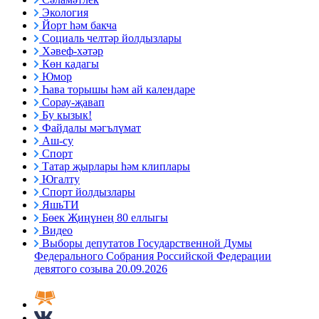
Экология
Йорт һәм бакча
Социаль челтәр йолдызлары
Хәвеф-хәтәр
Көн кадагы
Юмор
Һава торышы һәм ай календаре
Сорау-җавап
Бу кызык!
Файдалы мәгълүмат
Аш-су
Спорт
Татар җырлары һәм клиплары
Югалту
Спорт йолдызлары
ЯшьТИ
Бөек Җиңүнең 80 еллыгы
Видео
Выборы депутатов Государственной Думы
Федерального Собрания Российской Федерации
девятого созыва 20.09.2026