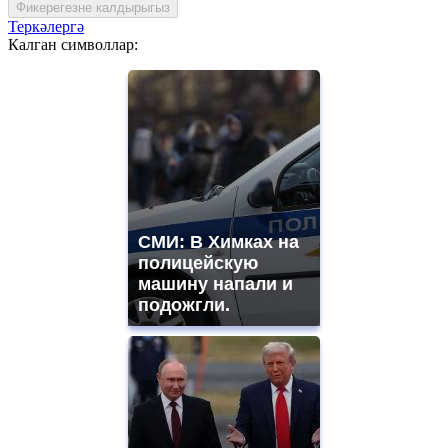
Фикерегезне калдырыгыз
Теркәлергә
Калган символлар:
СМИ: В Химках на
полицейскую
машину напали и
подожгли.