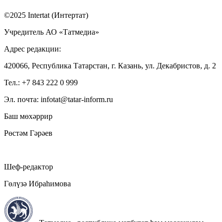
©2025 Intertat (Интертат)
Учредитель АО «Татмедиа»
Адрес редакции:
420066, Республика Татарстан, г. Казань, ул. Декабристов, д. 2
Тел.: +7 843 222 0 999
Эл. почта: infotat@tatar-inform.ru
Баш мөхәррир
Рөстәм Гәрәев
Шеф-редактор
Гөлүзә Ибраһимова