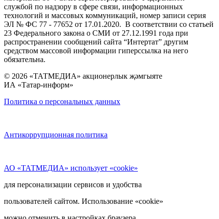
службой по надзору в сфере связи, информационных
технологий и массовых коммуникаций, номер записи серия
ЭЛ № ФС 77 - 77652 от 17.01.2020. В соответствии со статьей
23 Федерального закона о СМИ от 27.12.1991 года при
распространении сообщений сайта “Интертат” другим
средством массовой информации гиперссылка на него
обязательна.
© 2026 «ТАТМЕДИА» акционерлык җәмгыяте
ИА «Татар-информ»
Политика о персональных данных
Антикоррупционная политика
АО «ТАТМЕДИА» использует «cookie»
для персонализации сервисов и удобства
пользователей сайтом. Использование «cookie»
можно отменить в настройках браузера.