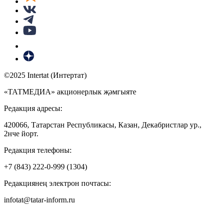
©2025 Intertat (Интертат)
«ТАТМЕДИА» акционерлык җәмгыяте
Редакция адресы:
420066, Татарстан Республикасы, Казан, Декабристлар ур.,
2нче йорт.
Редакция телефоны:
+7 (843) 222-0-999 (1304)
Редакциянең электрон почтасы:
infotat@tatar-inform.ru