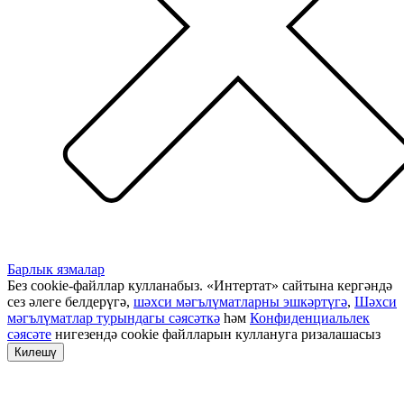
Барлык язмалар
Без cookie-файллар кулланабыз. «Интертат» сайтына кергәндә
сез әлеге белдерүгә,
шәхси мәгълүматларны эшкәртүгә
,
Шәхси
мәгълүматлар турындагы сәясәткә
һәм
Конфиденциальлек
сәясәте
нигезендә cookie файлларын куллануга ризалашасыз
Килешү