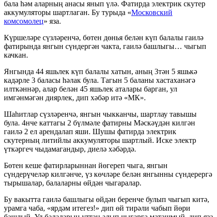
бала һәм аларның анасы янып үлә. Фатирда электрик скутер
аккумуляторы шартлаган. Бу турыда «
Московский
комсомолец
» яза.
Күршеләре сүзләренчә, бөтен дөнья белән күп балалы гаилә
фатирында янгын сүндергән чакта, гаилә башлыгы… чыгып
качкан.
Янгында 44 яшьлек күп балалы хатын, аның 3тән 5 яшькә
кадәрле 3 баласы һәлак була. Тагын 5 баланы хастаханәгә
илткәннәр, алар белән 45 яшьлек аталары барган, ул
имгәнмәгән диярлек, дип хәбәр итә «МК».
Шаһитлар сүзләренчә, янгын чыкканчы, шартлау тавышы
була. 4нче каттагы 2 бүлмәле фатирны Мәскәүдән килгән
гаилә 2 ел арендалап яши. Шушы фатирда электрик
скутерның литийлы аккумуляторы шартлый. Иске электр
үткәргеч чыдамагандыр, диелә хәбәрдә.
Бөтен кеше фатирларыннан йөгереп чыга, янгын
сүндерүчеләр килгәнче, үз көчләре белән янгынны сүндерергә
тырышалар, балаларны өйдән чыгаралар.
Бу вакытта гаилә башлыгы өйдән беренче булып чыгып китә,
урамга чаба, «ярдәм итегез!» дип өй тирәли чабып йөри
башлый. Ул балаларын уттан алып чыгарга маташмый, дип яза