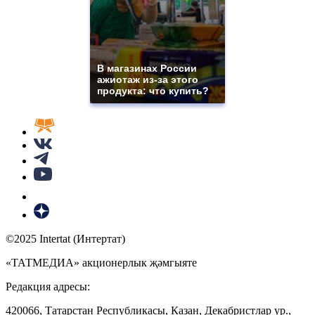
В магазинах России
ажиотаж из-за этого
продукта: что купить?
©2025 Intertat (Интертат)
«ТАТМЕДИА» акционерлык җәмгыяте
Редакция адресы:
420066, Татарстан Республикасы, Казан, Декабристлар ур.,