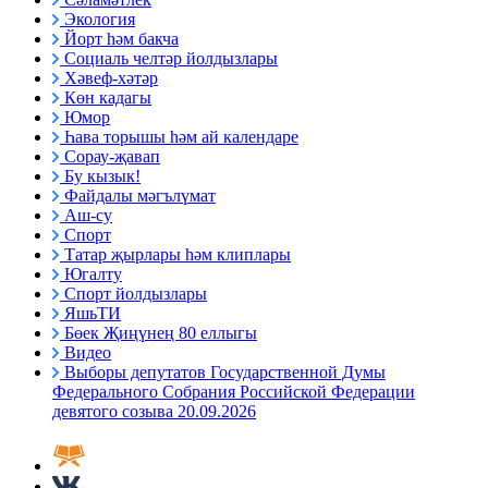
Экология
Йорт һәм бакча
Социаль челтәр йолдызлары
Хәвеф-хәтәр
Көн кадагы
Юмор
Һава торышы һәм ай календаре
Сорау-җавап
Бу кызык!
Файдалы мәгълүмат
Аш-су
Спорт
Татар җырлары һәм клиплары
Югалту
Спорт йолдызлары
ЯшьТИ
Бөек Җиңүнең 80 еллыгы
Видео
Выборы депутатов Государственной Думы
Федерального Собрания Российской Федерации
девятого созыва 20.09.2026