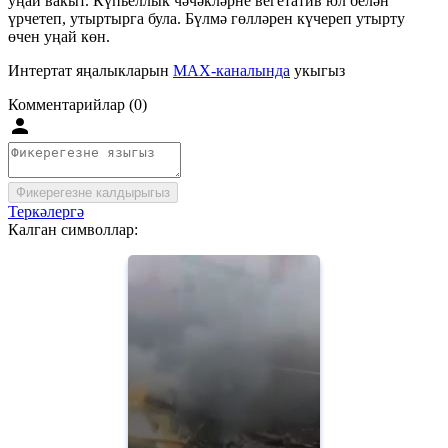
уңай вакыт. Күпьеллык чәчәкләрне вегетатив юл белән
үрчетеп, утыртырга була. Бүлмә гөлләрен күчереп утырту
өчен уңай көн.
Интертат яңалыкларын
MAX-каналында
укыгыз
Комментарийлар (0)
Фикерегезне калдырыгыз
Теркәлергә
Калган символлар: