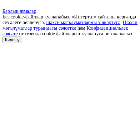
Барлык язмалар
Без cookie-файллар кулланабыз. «Интертат» сайтына кергәндә
сез әлеге белдерүгә,
шәхси мәгълүматларны эшкәртүгә
,
Шәхси
мәгълүматлар турындагы сәясәткә
һәм
Конфиденциальлек
сәясәте
нигезендә cookie файлларын куллануга ризалашасыз
Килешү