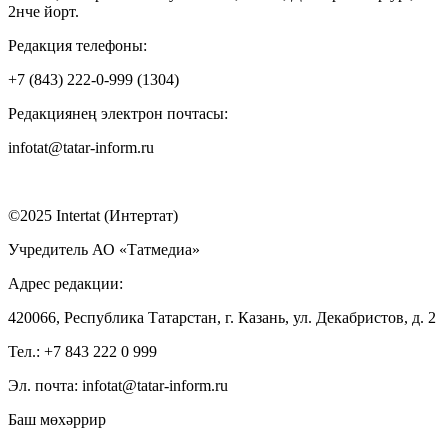
2нче йорт.
Редакция телефоны:
+7 (843) 222-0-999 (1304)
Редакциянең электрон почтасы:
infotat@tatar-inform.ru
©2025 Intertat (Интертат)
Учредитель АО «Татмедиа»
Адрес редакции:
420066, Республика Татарстан, г. Казань, ул. Декабристов, д. 2
Тел.: +7 843 222 0 999
Эл. почта: infotat@tatar-inform.ru
Баш мөхәррир