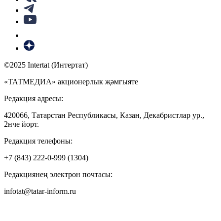
©2025 Intertat (Интертат)
«ТАТМЕДИА» акционерлык җәмгыяте
Редакция адресы:
420066, Татарстан Республикасы, Казан, Декабристлар ур.,
2нче йорт.
Редакция телефоны:
+7 (843) 222-0-999 (1304)
Редакциянең электрон почтасы:
infotat@tatar-inform.ru