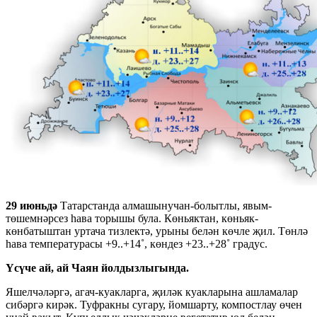
29 июньдә
Татарстанда алмашынучан-болытлы, явым-
төшемнәрсез һава торышы була. Көньяктан, көньяк-
көнбатыштан уртача тизлектә, урыны белән көчле җил. Төнлә
һава температурасы +9..+14˚, көндез +23..+28˚ градус.
Үсүче ай, ай Чаян йолдызлыгында.
Яшелчәләргә, агач-куакларга, җиләк куакларына ашламалар
сибәргә кирәк. Туфракны сугару, йомшарту, компостлау өчен