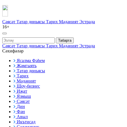
Сәясәт
Татар дөньясы
Тарих
Мәдәният
Эстрада
16+
Табарга
Сәясәт
Татар дөньясы
Тарих
Мәдәният
Эстрада
Сәхифәләр
Ясалма Фәһем
Җәмгыять
Татар дөньясы
Тарих
Мәдәният
Шоу-бизнес
Иҗат
Язмыш
Сәясәт
Дин
Фән
Авыл
Икътисад
Сәламәтлек