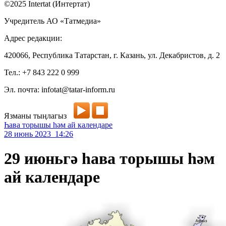
©2025 Intertat (Интертат)
Учредитель АО «Татмедиа»
Адрес редакции:
420066, Республика Татарстан, г. Казань, ул. Декабристов, д. 2
Тел.: +7 843 222 0 999
Эл. почта: infotat@tatar-inform.ru
Язманы тыңлагыз
Һава торышы һәм ай календаре
28 июнь 2023 14:26
29 июньгә һава торышы һәм
ай календаре