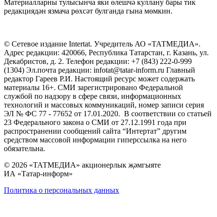
Материалларны тулысынча яки өлешчә куллану бары тик
редакциядән язмача рөхсәт булганда гына мөмкин.
© Сетевое издание Intertat. Учредитель АО «ТАТМЕДИА».
Адрес редакции: 420066, Республика Татарстан, г. Казань, ул.
Декабристов, д. 2. Телефон редакции: +7 (843) 222-0-999
(1304) Эл.почта редакции: infotat@tatar-inform.ru Главный
редактор Гареев Р.И. Настоящий ресурс может содержать
материалы 16+. СМИ зарегистрировано Федеральной
службой по надзору в сфере связи, информационных
технологий и массовых коммуникаций, номер записи серия
ЭЛ № ФС 77 - 77652 от 17.01.2020. В соответствии со статьей
23 Федерального закона о СМИ от 27.12.1991 года при
распространении сообщений сайта “Интертат” другим
средством массовой информации гиперссылка на него
обязательна.
© 2026 «ТАТМЕДИА» акционерлык җәмгыяте
ИА «Татар-информ»
Политика о персональных данных