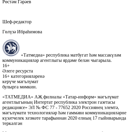
Рөстәм Гәрәев
Шеф-редактор
Гөлүзә Ибраһимова
«Татмедиа» республика матбугат һәм массакүләм
коммуникацияләр агентлыгы ярдәме белән чыгарыла.
16+
Әлеге ресурста
16+ категорияләренә
керүче мәгълүмат
булырга мөмкин.
«ТАТМЕДИА» АҖ филиалы «Татар-информ» мәгълүмат
агентлыгының Интертат республика электрон газетасы
редакциясе» ЭЛ № ФС 77 - 77652 2020 Россиянең элемтә,
мәгълүмати технологияләр һәм гаммәви коммуникацияләрне
күзәтчелек хезмәте тарафыннан 2020 елның 17 гыйнварында
теркәлгән