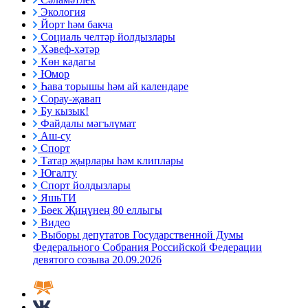
Экология
Йорт һәм бакча
Социаль челтәр йолдызлары
Хәвеф-хәтәр
Көн кадагы
Юмор
Һава торышы һәм ай календаре
Сорау-җавап
Бу кызык!
Файдалы мәгълүмат
Аш-су
Спорт
Татар җырлары һәм клиплары
Югалту
Спорт йолдызлары
ЯшьТИ
Бөек Җиңүнең 80 еллыгы
Видео
Выборы депутатов Государственной Думы
Федерального Собрания Российской Федерации
девятого созыва 20.09.2026