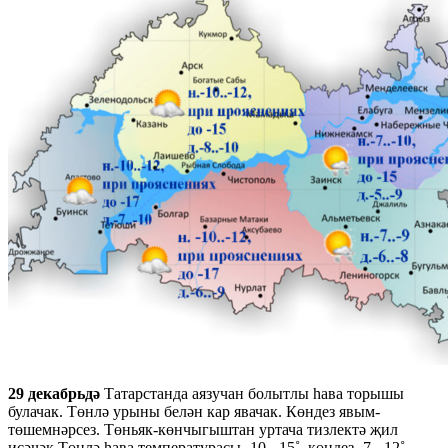
29 декабрьдә
Татарстанда аязучан болытлы һава торышы
булачак. Төнлә урыны белән кар явачак. Көндез явым-
төшемнәрсез. Төньяк-көнчыгыштан уртача тизлектә җил
исәчәк Төнлә һава температурасы -10..-15˚, көндез -7..-12˚