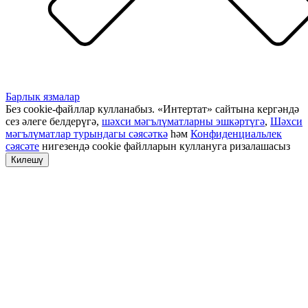
Барлык язмалар
Без cookie-файллар кулланабыз. «Интертат» сайтына кергәндә
сез әлеге белдерүгә,
шәхси мәгълүматларны эшкәртүгә
,
Шәхси
мәгълүматлар турындагы сәясәткә
һәм
Конфиденциальлек
сәясәте
нигезендә cookie файлларын куллануга ризалашасыз
Килешү