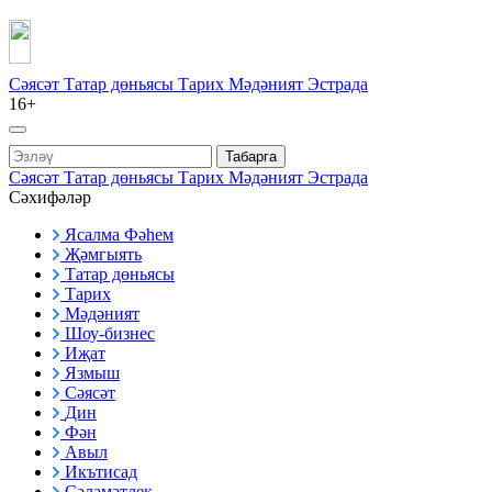
Сәясәт
Татар дөньясы
Тарих
Мәдәният
Эстрада
16+
Табарга
Сәясәт
Татар дөньясы
Тарих
Мәдәният
Эстрада
Сәхифәләр
Ясалма Фәһем
Җәмгыять
Татар дөньясы
Тарих
Мәдәният
Шоу-бизнес
Иҗат
Язмыш
Сәясәт
Дин
Фән
Авыл
Икътисад
Сәламәтлек