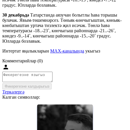
градус. Юлларда бозлавык.
30 декабрьдә
Татарстанда аязучан болытлы һава торышы
булачак. Явым-төшемнәрсез. Төньяк-көнчыгыштан, көньяк-
көнбатыштан уртача тизлектә җил исәчәк. Төнлә һава
температурасы -18..-23˚, көнчыгыш районнарда -21..-26˚,
көндез -9..-14˚, көнчыгыш районнарда -15..-20˚ градус.
Юлларда бозлавык.
Интертат яңалыкларын
MAX-каналында
укыгыз
Комментарийлар (0)
Фикерегезне калдырыгыз
Теркәлергә
Калган символлар: