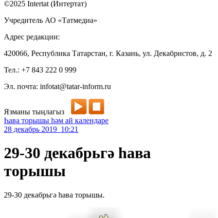
©2025 Intertat (Интертат)
Учредитель АО «Татмедиа»
Адрес редакции:
420066, Республика Татарстан, г. Казань, ул. Декабристов, д. 2
Тел.: +7 843 222 0 999
Эл. почта: infotat@tatar-inform.ru
Язманы тыңлагыз
Һава торышы һәм ай календаре
28 декабрь 2019 10:21
29-30 декабрьгә һава
торышы
29-30 декабрьгә һава торышы.