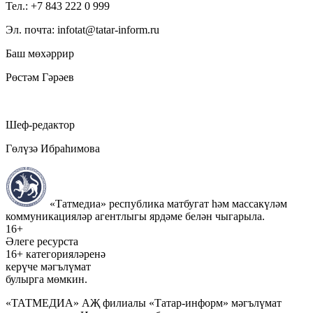
Тел.: +7 843 222 0 999
Эл. почта: infotat@tatar-inform.ru
Баш мөхәррир
Рөстәм Гәрәев
Шеф-редактор
Гөлүзә Ибраһимова
«Татмедиа» республика матбугат һәм массакүләм
коммуникацияләр агентлыгы ярдәме белән чыгарыла.
16+
Әлеге ресурста
16+ категорияләренә
керүче мәгълүмат
булырга мөмкин.
«ТАТМЕДИА» АҖ филиалы «Татар-информ» мәгълүмат