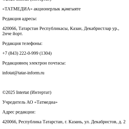
«ТАТМЕДИА» акционерлык җәмгыяте
Редакция адресы:
420066, Татарстан Республикасы, Казан, Декабристлар ур.,
2нче йорт.
Редакция телефоны:
+7 (843) 222-0-999 (1304)
Редакциянең электрон почтасы:
infotat@tatar-inform.ru
©2025 Intertat (Интертат)
Учредитель АО «Татмедиа»
Адрес редакции:
420066, Республика Татарстан, г. Казань, ул. Декабристов, д. 2