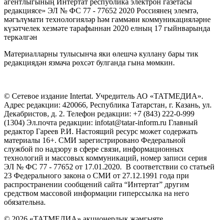
агентлыгының Интертат республика электрон газетасы
редакциясе» ЭЛ № ФС 77 - 77652 2020 Россиянең элемтә,
мәгълүмати технологияләр һәм гаммәви коммуникацияләрне
күзәтчелек хезмәте тарафыннан 2020 елның 17 гыйнварында
теркәлгән
Материалларны тулысынча яки өлешчә куллану бары тик
редакциядән язмача рөхсәт булганда гына мөмкин.
© Сетевое издание Intertat. Учредитель АО «ТАТМЕДИА».
Адрес редакции: 420066, Республика Татарстан, г. Казань, ул.
Декабристов, д. 2. Телефон редакции: +7 (843) 222-0-999
(1304) Эл.почта редакции: infotat@tatar-inform.ru Главный
редактор Гареев Р.И. Настоящий ресурс может содержать
материалы 16+. СМИ зарегистрировано Федеральной
службой по надзору в сфере связи, информационных
технологий и массовых коммуникаций, номер записи серия
ЭЛ № ФС 77 - 77652 от 17.01.2020. В соответствии со статьей
23 Федерального закона о СМИ от 27.12.1991 года при
распространении сообщений сайта “Интертат” другим
средством массовой информации гиперссылка на него
обязательна.
© 2026 «ТАТМЕДИА» акционерлык җәмгыяте