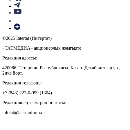
©2025 Intertat (Интертат)
«ТАТМЕДИА» акционерлык җәмгыяте
Редакция адресы:
420066, Татарстан Республикасы, Казан, Декабристлар ур.,
2нче йорт.
Редакция телефоны:
+7 (843) 222-0-999 (1304)
Редакциянең электрон почтасы:
infotat@tatar-inform.ru