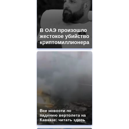
В ОАЭ произошло
жестокое убийство
криптомиллионера
Все новости по
падению вертолета на
Кавказе: читать здесь