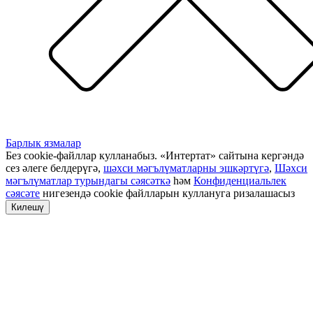
Барлык язмалар
Без cookie-файллар кулланабыз. «Интертат» сайтына кергәндә
сез әлеге белдерүгә,
шәхси мәгълүматларны эшкәртүгә
,
Шәхси
мәгълүматлар турындагы сәясәткә
һәм
Конфиденциальлек
сәясәте
нигезендә cookie файлларын куллануга ризалашасыз
Килешү