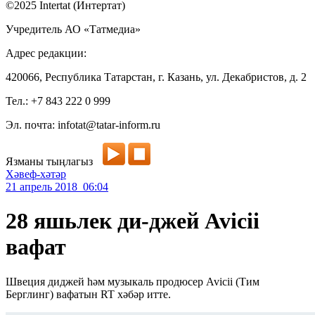
©2025 Intertat (Интертат)
Учредитель АО «Татмедиа»
Адрес редакции:
420066, Республика Татарстан, г. Казань, ул. Декабристов, д. 2
Тел.: +7 843 222 0 999
Эл. почта: infotat@tatar-inform.ru
Язманы тыңлагыз
Хәвеф-хәтәр
21 апрель 2018 06:04
28 яшьлек ди-джей Avicii
вафат
Швеция диджей һәм музыкаль продюсер Avicii (Тим
Берглинг) вафатын RT хәбәр итте.