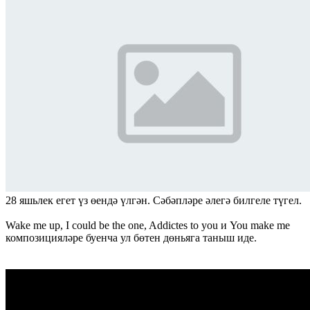
28 яшьлек егет үз өендә үлгән. Сәбәпләре әлегә билгеле түгел.
Wake me up, I could be the one, Addictes to you и You make me
композицияләре буенча ул бөтен дөньяга таныш иде.