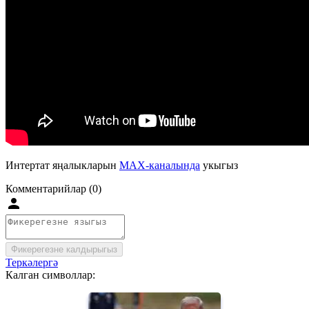
Интертат яңалыкларын
MAX-каналында
укыгыз
Комментарийлар (0)
Фикерегезне калдырыгыз
Теркәлергә
Калган символлар: