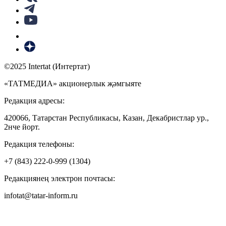
©2025 Intertat (Интертат)
«ТАТМЕДИА» акционерлык җәмгыяте
Редакция адресы:
420066, Татарстан Республикасы, Казан, Декабристлар ур.,
2нче йорт.
Редакция телефоны:
+7 (843) 222-0-999 (1304)
Редакциянең электрон почтасы:
infotat@tatar-inform.ru