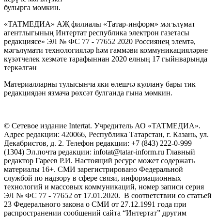
булырга мөмкин.
«ТАТМЕДИА» АҖ филиалы «Татар-информ» мәгълүмат
агентлыгының Интертат республика электрон газетасы
редакциясе» ЭЛ № ФС 77 - 77652 2020 Россиянең элемтә,
мәгълүмати технологияләр һәм гаммәви коммуникацияләрне
күзәтчелек хезмәте тарафыннан 2020 елның 17 гыйнварында
теркәлгән
Материалларны тулысынча яки өлешчә куллану бары тик
редакциядән язмача рөхсәт булганда гына мөмкин.
© Сетевое издание Intertat. Учредитель АО «ТАТМЕДИА».
Адрес редакции: 420066, Республика Татарстан, г. Казань, ул.
Декабристов, д. 2. Телефон редакции: +7 (843) 222-0-999
(1304) Эл.почта редакции: infotat@tatar-inform.ru Главный
редактор Гареев Р.И. Настоящий ресурс может содержать
материалы 16+. СМИ зарегистрировано Федеральной
службой по надзору в сфере связи, информационных
технологий и массовых коммуникаций, номер записи серия
ЭЛ № ФС 77 - 77652 от 17.01.2020. В соответствии со статьей
23 Федерального закона о СМИ от 27.12.1991 года при
распространении сообщений сайта “Интертат” другим