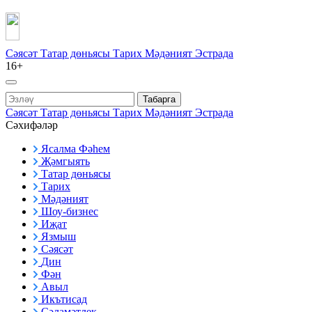
Сәясәт
Татар дөньясы
Тарих
Мәдәният
Эстрада
16+
Табарга
Сәясәт
Татар дөньясы
Тарих
Мәдәният
Эстрада
Сәхифәләр
Ясалма Фәһем
Җәмгыять
Татар дөньясы
Тарих
Мәдәният
Шоу-бизнес
Иҗат
Язмыш
Сәясәт
Дин
Фән
Авыл
Икътисад
Сәламәтлек