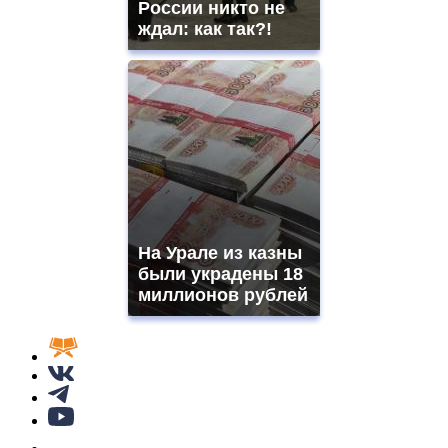
России никто не
ждал: как так?!
На Урале из казны
были украдены 18
миллионов рублей