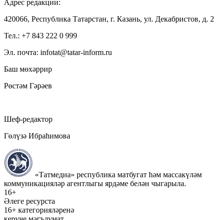
Адрес редакции:
420066, Республика Татарстан, г. Казань, ул. Декабристов, д. 2
Тел.: +7 843 222 0 999
Эл. почта: infotat@tatar-inform.ru
Баш мөхәррир
Рөстәм Гәрәев
Шеф-редактор
Гөлүзә Ибраһимова
«Татмедиа» республика матбугат һәм массакүләм
коммуникацияләр агентлыгы ярдәме белән чыгарыла.
16+
Әлеге ресурста
16+ категорияләренә
керүче мәгълүмат