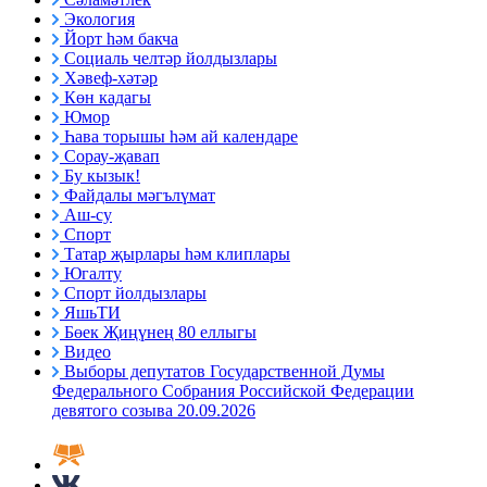
Экология
Йорт һәм бакча
Социаль челтәр йолдызлары
Хәвеф-хәтәр
Көн кадагы
Юмор
Һава торышы һәм ай календаре
Сорау-җавап
Бу кызык!
Файдалы мәгълүмат
Аш-су
Спорт
Татар җырлары һәм клиплары
Югалту
Спорт йолдызлары
ЯшьТИ
Бөек Җиңүнең 80 еллыгы
Видео
Выборы депутатов Государственной Думы
Федерального Собрания Российской Федерации
девятого созыва 20.09.2026