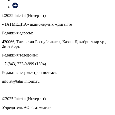
©2025 Intertat (Интертат)
«ТАТМЕДИА» акционерлык җәмгыяте
Редакция адресы:
420066, Татарстан Республикасы, Казан, Декабристлар ур.,
2нче йорт.
Редакция телефоны:
+7 (843) 222-0-999 (1304)
Редакциянең электрон почтасы:
infotat@tatar-inform.ru
©2025 Intertat (Интертат)
Учредитель АО «Татмедиа»