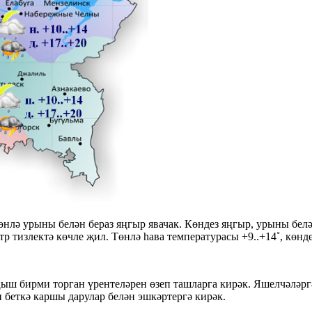
нлә урыны белән бераз яңгыр явачак. Көндез яңгыр, урыны белә
 тизлектә көчле җил. Төнлә һава температурасы +9..+14˚, көндез
ш бирми торган үрентеләрен өзеп ташларга кирәк. Яшелчәләргә
 беткә каршы дарулар белән эшкәртергә кирәк.