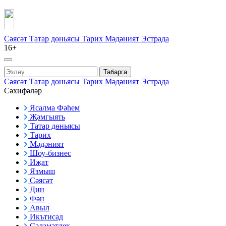
Сәясәт
Татар дөньясы
Тарих
Мәдәният
Эстрада
16+
Табарга
Сәясәт
Татар дөньясы
Тарих
Мәдәният
Эстрада
Сәхифәләр
Ясалма Фәһем
Җәмгыять
Татар дөньясы
Тарих
Мәдәният
Шоу-бизнес
Иҗат
Язмыш
Сәясәт
Дин
Фән
Авыл
Икътисад
Сәламәтлек