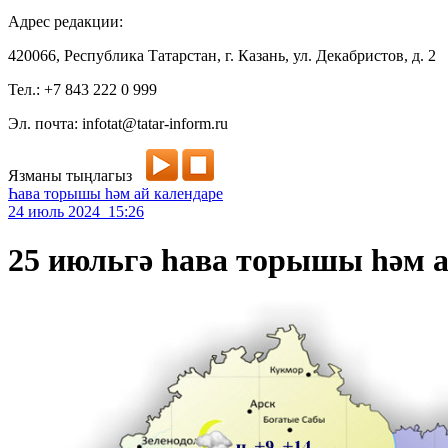
Адрес редакции:
420066, Республика Татарстан, г. Казань, ул. Декабристов, д. 2
Тел.: +7 843 222 0 999
Эл. почта: infotat@tatar-inform.ru
Язманы тыңлагыз
Һава торышы һәм ай календаре
24 июль 2024 15:26
25 июльгә һава торышы һәм а