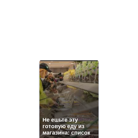
Не ешьте эту
готовую еду из
магазина: список