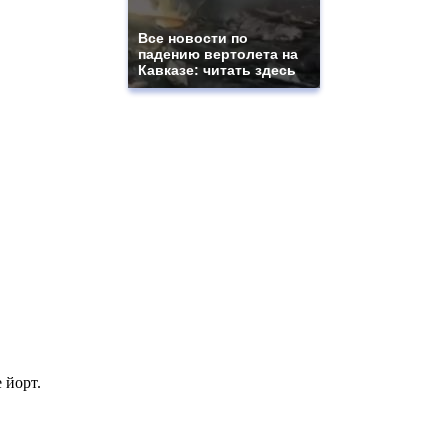
Все новости по
падению вертолета на
Кавказе: читать здесь
 йорт.