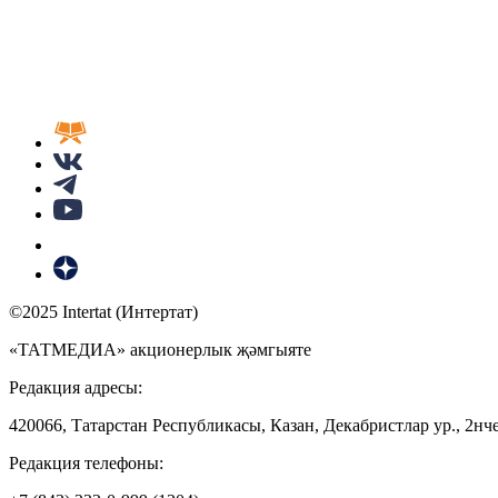
©2025 Intertat (Интертат)
«ТАТМЕДИА» акционерлык җәмгыяте
Редакция адресы:
420066, Татарстан Республикасы, Казан, Декабристлар ур., 2нче
Редакция телефоны: