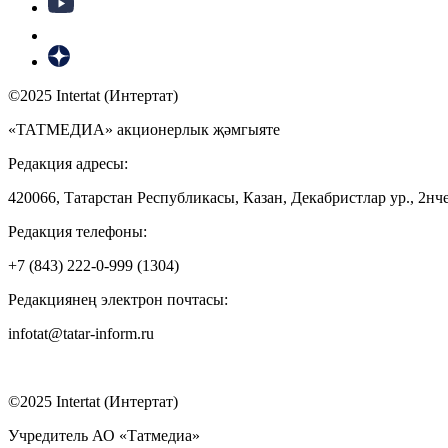
©2025 Intertat (Интертат)
«ТАТМЕДИА» акционерлык җәмгыяте
Редакция адресы:
420066, Татарстан Республикасы, Казан, Декабристлар ур., 2нче
Редакция телефоны:
+7 (843) 222-0-999 (1304)
Редакциянең электрон почтасы:
infotat@tatar-inform.ru
©2025 Intertat (Интертат)
Учредитель АО «Татмедиа»