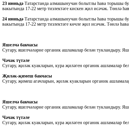
23 июньдә
Татарстанда алмашынучан болытлы һава торышы бул
вакытында 17-22 метр тизлектәге кискен җил исәчәк. Төнлә һава
24 июньдә
Татарстанда алмашынучан болытлы һава торышы була
вакытында 17-22 метр тизлектәге көчле җил исәчәк. Төнлә һава 
Яшелчә бакчасы
Сугару, яшелчәләрне органик ашламалар белән тукландыру. Яше
Чәчәк түтәле
Сугару, җиләк куакларын, кура җиләген органик ашламалар бе
Җиләк-җимеш бакчасы
Сугару, җимеш агачларын, җиләк куакларын органик ашламала
Яшелчә бакчасы
Сугару, яшелчәләрне органик ашламалар белән тукландыру. Яше
Чәчәк түтәле
Сугару, җиләк куакларын, кура җиләген органик ашламалар бе