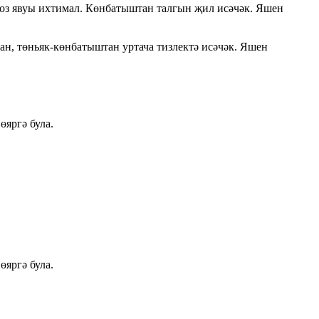
оз явуы ихтимал. Көнбатыштан талгын җил исәчәк. Яшен
н, төньяк-көнбатыштан уртача тизлектә исәчәк. Яшен
өяргә була.
өяргә була.