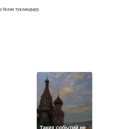
р белән тукландыру.
Таких событий не