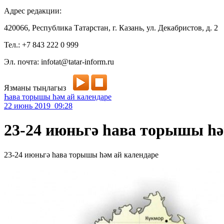
Адрес редакции:
420066, Республика Татарстан, г. Казань, ул. Декабристов, д. 2
Тел.: +7 843 222 0 999
Эл. почта: infotat@tatar-inform.ru
Язманы тыңлагыз
Һава торышы һәм ай календаре
22 июнь 2019 09:28
23-24 июньгә һава торышы һә
23-24 июньгә һава торышы һәм ай календаре