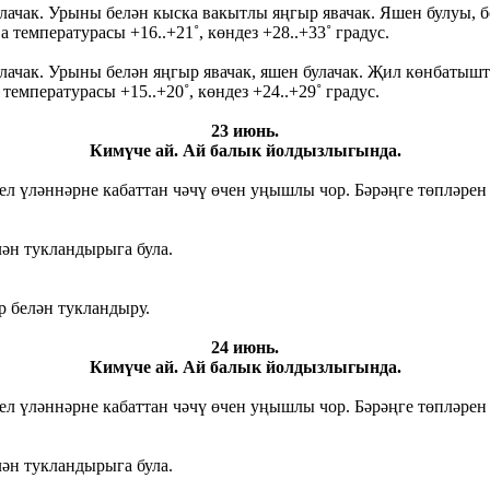
ачак. Урыны белән кыска вакытлы яңгыр явачак. Яшен булуы, б
 температурасы +16..+21˚, көндез +28..+33˚ градус.
чак. Урыны белән яңгыр явачак, яшен булачак. Җил көнбатышта
температурасы +15..+20˚, көндез +24..+29˚ градус.
23 июнь.
Кимүче ай. Ай балык йолдызлыгында.
л үләннәрне кабаттан чәчү өчен уңышлы чор. Бәрәңге төпләрен 
лән тукландырыга була.
р белән тукландыру.
24 июнь.
Кимүче ай. Ай балык йолдызлыгында.
л үләннәрне кабаттан чәчү өчен уңышлы чор. Бәрәңге төпләрен 
лән тукландырыга була.