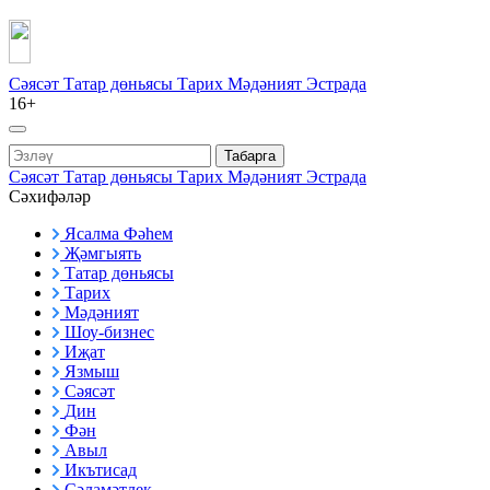
Сәясәт
Татар дөньясы
Тарих
Мәдәният
Эстрада
16+
Табарга
Сәясәт
Татар дөньясы
Тарих
Мәдәният
Эстрада
Сәхифәләр
Ясалма Фәһем
Җәмгыять
Татар дөньясы
Тарих
Мәдәният
Шоу-бизнес
Иҗат
Язмыш
Сәясәт
Дин
Фән
Авыл
Икътисад
Сәламәтлек