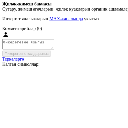
Җиләк-җимеш бакчасы
Сугару, җимеш агачларын, җиләк куакларын органик ашламала
Интертат яңалыкларын
MAX-каналында
укыгыз
Комментарийлар (0)
Фикерегезне калдырыгыз
Теркәлергә
Калган символлар: