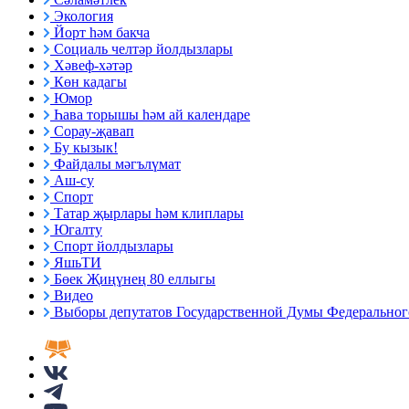
Экология
Йорт һәм бакча
Социаль челтәр йолдызлары
Хәвеф-хәтәр
Көн кадагы
Юмор
Һава торышы һәм ай календаре
Сорау-җавап
Бу кызык!
Файдалы мәгълүмат
Аш-су
Спорт
Татар җырлары һәм клиплары
Югалту
Спорт йолдызлары
ЯшьТИ
Бөек Җиңүнең 80 еллыгы
Видео
Выборы депутатов Государственной Думы Федерального