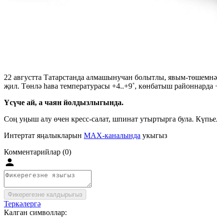
22 августта Татарстанда алмашынучан болытлы, явым-төшемнәр
җил. Төнлә һава температурасы +4..+9˚, көнбатыш районнарда +
Үсүче ай, а чаян йолдызлыгында.
Соң уңыш алу өчен кресс-салат, шпинат утыртырга була. Күпье
Интертат яңалыкларын
MAX-каналында
укыгыз
Комментарийлар (0)
Фикерегезне калдырыгыз
Теркәлергә
Калган символлар: