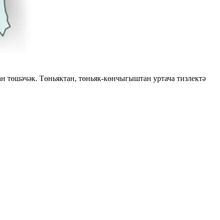
н төшәчәк. Төньяктан, төньяк-көнчыгыштан уртача тизлектә