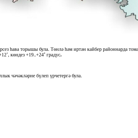
сез һава торышы була. Төнлә һәм иртән кайбер районнарда тома
12˚, көндез +19..+24
˚
градус
.
ллык чәчәкләрне бүлеп үрчетергә була.