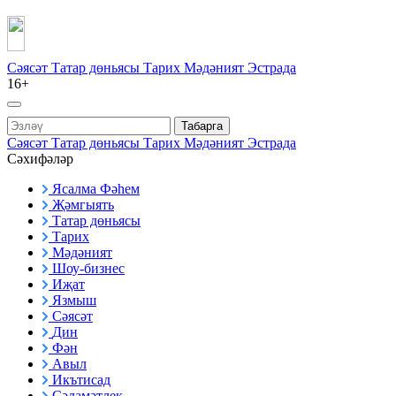
Сәясәт
Татар дөньясы
Тарих
Мәдәният
Эстрада
16+
Табарга
Сәясәт
Татар дөньясы
Тарих
Мәдәният
Эстрада
Сәхифәләр
Ясалма Фәһем
Җәмгыять
Татар дөньясы
Тарих
Мәдәният
Шоу-бизнес
Иҗат
Язмыш
Сәясәт
Дин
Фән
Авыл
Икътисад
Сәламәтлек