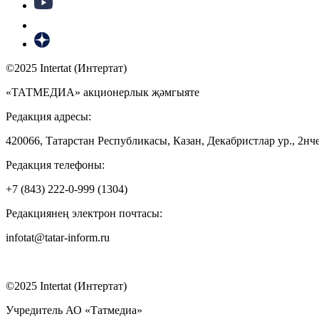
©2025 Intertat (Интертат)
«ТАТМЕДИА» акционерлык җәмгыяте
Редакция адресы:
420066, Татарстан Республикасы, Казан, Декабристлар ур., 2нче
Редакция телефоны:
+7 (843) 222-0-999 (1304)
Редакциянең электрон почтасы:
infotat@tatar-inform.ru
©2025 Intertat (Интертат)
Учредитель АО «Татмедиа»