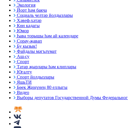
Экология
Йорт һәм бакча
Социаль челтәр йолдызлары
Хәвеф-хәтәр
Көн кадагы
Юмор
Һава торышы һәм ай календаре
Сорау-җавап
Бу кызык!
Файдалы мәгълүмат
Аш-су
Спорт
Татар җырлары һәм клиплары
Югалту
Спорт йолдызлары
ЯшьТИ
Бөек Җиңүнең 80 еллыгы
Видео
Выборы депутатов Государственной Думы Федерального