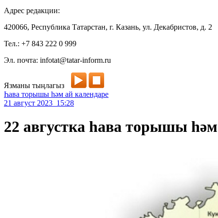
Адрес редакции:
420066, Республика Татарстан, г. Казань, ул. Декабристов, д. 2
Тел.: +7 843 222 0 999
Эл. почта: infotat@tatar-inform.ru
Язманы тыңлагыз
Һава торышы һәм ай календаре
21 август 2023 15:28
22 августка һава торышы һәм