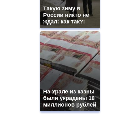
Такую зиму в
России никто не
ждал: как так?!
На Урале из казны
были украдены 18
миллионов рублей