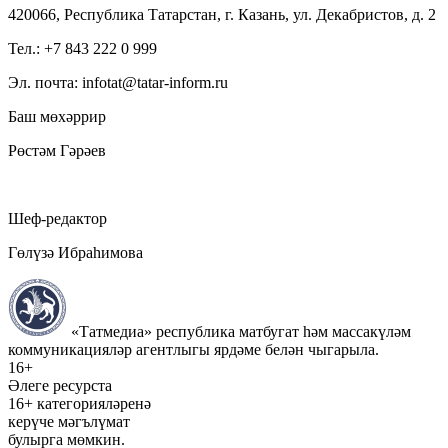
420066, Республика Татарстан, г. Казань, ул. Декабристов, д. 2
Тел.: +7 843 222 0 999
Эл. почта: infotat@tatar-inform.ru
Баш мөхәррир
Рөстәм Гәрәев
Шеф-редактор
Гөлүзә Ибраһимова
«Татмедиа» республика матбугат һәм массакүләм
коммуникацияләр агентлыгы ярдәме белән чыгарыла.
16+
Әлеге ресурста
16+ категорияләренә
керүче мәгълүмат
булырга мөмкин.