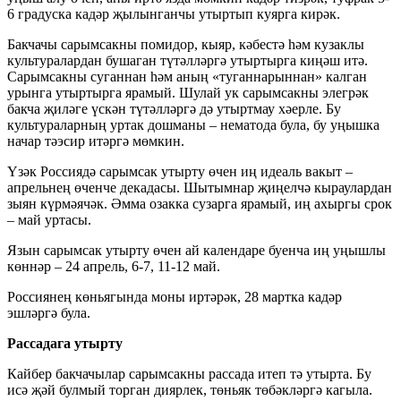
6 градуска кадәр җылынганчы утыртып куярга кирәк.
Бакчачы сарымсакны помидор, кыяр, кәбестә һәм кузаклы
культуралардан бушаган түтәлләргә утыртырга киңәш итә.
Сарымсакны суганнан һәм аның «туганнарыннан» калган
урынга утыртырга ярамый. Шулай ук сарымсакны элегрәк
бакча җиләге үскән түтәлләргә дә утыртмау хәерле. Бу
культураларның уртак дошманы – нематода була, бу уңышка
начар тәэсир итәргә мөмкин.
Үзәк Россиядә сарымсак утырту өчен иң идеаль вакыт –
апрельнең өченче декадасы. Шытымнар җиңелчә кыраулардан
зыян күрмәячәк. Әмма озакка сузарга ярамый, иң ахыргы срок
– май уртасы.
Язын сарымсак утырту өчен ай календаре буенча иң уңышлы
көннәр – 24 апрель, 6-7, 11-12 май.
Россиянең көньягында моны иртәрәк, 28 мартка кадәр
эшләргә була.
Рассадага утырту
Кайбер бакчачылар сарымсакны рассада итеп тә утырта. Бу
исә җәй булмый торган диярлек, төньяк төбәкләргә кагыла.