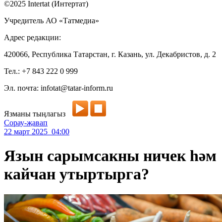
©2025 Intertat (Интертат)
Учредитель АО «Татмедиа»
Адрес редакции:
420066, Республика Татарстан, г. Казань, ул. Декабристов, д. 2
Тел.: +7 843 222 0 999
Эл. почта: infotat@tatar-inform.ru
Язманы тыңлагыз
Сорау-җавап
22 март 2025 04:00
Язын сарымсакны ничек һәм
кайчан утыртырга?