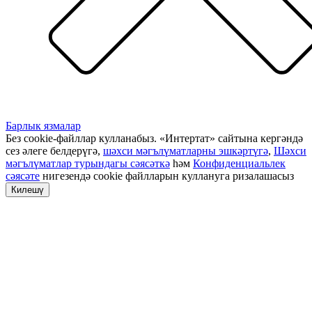
Барлык язмалар
Без cookie-файллар кулланабыз. «Интертат» сайтына кергәндә
сез әлеге белдерүгә,
шәхси мәгълүматларны эшкәртүгә
,
Шәхси
мәгълүматлар турындагы сәясәткә
һәм
Конфиденциальлек
сәясәте
нигезендә cookie файлларын куллануга ризалашасыз
Килешү