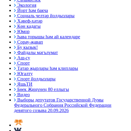
Экология
Йорт һәм бакча
Социаль челтәр йолдызлары
Хәвеф-хәтәр
Көн кадагы
Юмор
Һава торышы һәм ай календаре
Сорау-җавап
Бу кызык!
Файдалы мәгълүмат
Аш-су
Спорт
Татар җырлары һәм клиплары
Югалту
Спорт йолдызлары
ЯшьТИ
Бөек Җиңүнең 80 еллыгы
Видео
Выборы депутатов Государственной Думы
Федерального Собрания Российской Федерации
девятого созыва 20.09.2026