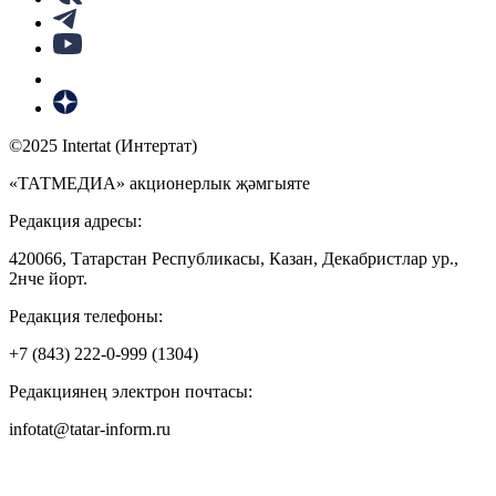
©2025 Intertat (Интертат)
«ТАТМЕДИА» акционерлык җәмгыяте
Редакция адресы:
420066, Татарстан Республикасы, Казан, Декабристлар ур.,
2нче йорт.
Редакция телефоны:
+7 (843) 222-0-999 (1304)
Редакциянең электрон почтасы:
infotat@tatar-inform.ru