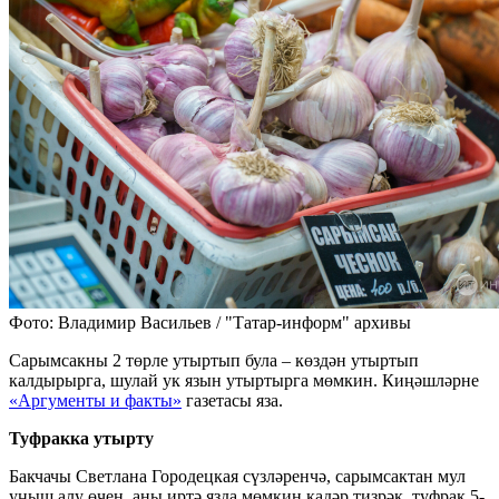
Фото: Владимир Васильев / "Татар-информ" архивы
Сарымсакны 2 төрле утыртып була – көздән утыртып
калдырырга, шулай ук язын утыртырга мөмкин. Киңәшләрне
«Аргументы и факты»
газетасы яза.
Туфракка утырту
Бакчачы Светлана Городецкая сүзләренчә, сарымсактан мул
уңыш алу өчен, аны иртә язда мөмкин кадәр тизрәк, туфрак 5-