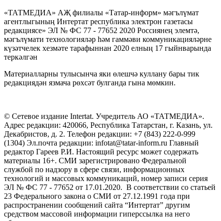
«ТАТМЕДИА» АҖ филиалы «Татар-информ» мәгълүмат
агентлыгының Интертат республика электрон газетасы
редакциясе» ЭЛ № ФС 77 - 77652 2020 Россиянең элемтә,
мәгълүмати технологияләр һәм гаммәви коммуникацияләрне
күзәтчелек хезмәте тарафыннан 2020 елның 17 гыйнварында
теркәлгән
Материалларны тулысынча яки өлешчә куллану бары тик
редакциядән язмача рөхсәт булганда гына мөмкин.
© Сетевое издание Intertat. Учредитель АО «ТАТМЕДИА».
Адрес редакции: 420066, Республика Татарстан, г. Казань, ул.
Декабристов, д. 2. Телефон редакции: +7 (843) 222-0-999
(1304) Эл.почта редакции: infotat@tatar-inform.ru Главный
редактор Гареев Р.И. Настоящий ресурс может содержать
материалы 16+. СМИ зарегистрировано Федеральной
службой по надзору в сфере связи, информационных
технологий и массовых коммуникаций, номер записи серия
ЭЛ № ФС 77 - 77652 от 17.01.2020. В соответствии со статьей
23 Федерального закона о СМИ от 27.12.1991 года при
распространении сообщений сайта “Интертат” другим
средством массовой информации гиперссылка на него