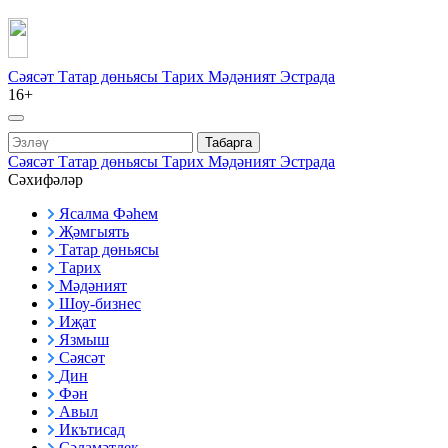
Сәясәт
Татар дөньясы
Тарих
Мәдәният
Эстрада
16+
Табарга
Сәясәт
Татар дөньясы
Тарих
Мәдәният
Эстрада
Сәхифәләр
Ясалма Фәһем
Җәмгыять
Татар дөньясы
Тарих
Мәдәният
Шоу-бизнес
Иҗат
Язмыш
Сәясәт
Дин
Фән
Авыл
Икътисад
Сәламәтлек