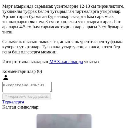
Март ахырында сарымсак үсентеләрне 12-13 см тирәнлектәге,
туклыклы туфрак белән тутырылган тартмаларга утырталар.
Артык тирән булмаган буразналар сызарга һәм сарымсак
тырнакларын якынча 3 см тирәнлектә утыртырга кирәк. Рәт
аралары 4-5 см һәм сарымсак тырнаклары арасы 3 см булырга
тиеш.
Сарымсак шытып чыккач та, аның яшь үрентеләрен туфракка
күчереп утырталар. Туфракка утырту соңга калса, көзен бер
генә баш өлгерергә мөмкин.
Интертат яңалыкларын
MAX-каналында
укыгыз
Комментарийлар (0)
Фикерегезне калдырыгыз
Теркәлергә
Калган символлар: