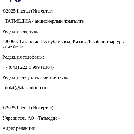
©2025 Intertat (Интертат)
«ТАТМЕДИА» акционерлык җәмгыяте
Редакция адресы:
420066, Татарстан Республикасы, Казан, Декабристлар ур.,
2нче йорт.
Редакция телефоны:
+7 (843) 222-0-999 (1304)
Редакциянең электрон почтасы:
infotat@tatar-inform.ru
©2025 Intertat (Интертат)
Учредитель АО «Татмедиа»
Адрес редакции: