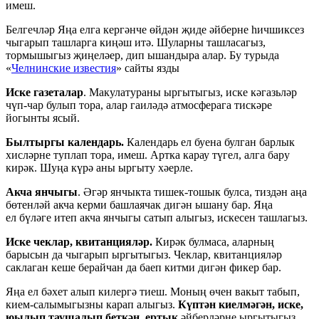
имеш.
Белгечләр Яңа елга кергәнче өйдән җиде әйберне һичшиксез
чыгарып ташларга киңәш итә. Шуларны ташласагыз,
тормышыгыз җиңеләер, дип ышандыра алар. Бу турыда
«
Челнинские известия
» сайты язды
Иске газеталар
. Макулатураны ыргытыгыз, иске кәгазьләр
чүп-чар булып тора, алар гаиләдә атмосферага тискәре
йогынты ясый.
Былтыргы календарь.
Календарь ел буена булган барлык
хисләрне туплап тора, имеш. Артка карау түгел, алга бару
кирәк. Шуңа күрә аны ыргыту хәерле.
Акча янчыгы
. Әгәр янчыкта тишек-тошык булса, тиздән аңа
бөтенләй акча керми башлаячак дигән ышану бар. Яңа
ел бүләге итеп акча янчыгы сатып алыгыз, искесен ташлагыз.
Иске чеклар, квитанцияләр.
Кирәк булмаса, аларның
барысын да чыгарып ыргытыгыз. Чеклар, квитанцияләр
саклаган кеше берайчан да баеп китми дигән фикер бар.
Яңа ел бәхет алып килергә тиеш. Моның өчен вакыт табып,
кием-салымыгызны карап алыгыз.
Күптән киелмәгән, иске,
юылып таушалып беткән, ертык
әйберләрне ыргытыгыз.