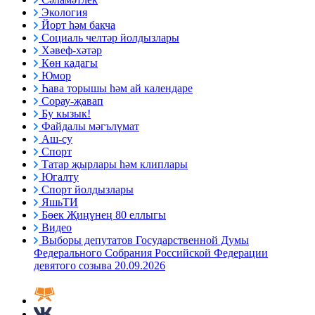
Экология
Йорт һәм бакча
Социаль челтәр йолдызлары
Хәвеф-хәтәр
Көн кадагы
Юмор
Һава торышы һәм ай календаре
Сорау-җавап
Бу кызык!
Файдалы мәгълүмат
Аш-су
Спорт
Татар җырлары һәм клиплары
Югалту
Спорт йолдызлары
ЯшьТИ
Бөек Җиңүнең 80 еллыгы
Видео
Выборы депутатов Государственной Думы
Федерального Собрания Российской Федерации
девятого созыва 20.09.2026