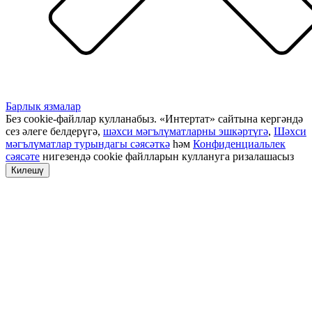
Барлык язмалар
Без cookie-файллар кулланабыз. «Интертат» сайтына кергәндә
сез әлеге белдерүгә,
шәхси мәгълүматларны эшкәртүгә
,
Шәхси
мәгълүматлар турындагы сәясәткә
һәм
Конфиденциальлек
сәясәте
нигезендә cookie файлларын куллануга ризалашасыз
Килешү