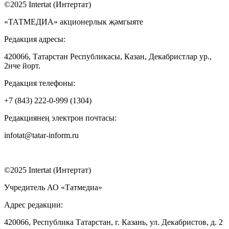
©2025 Intertat (Интертат)
«ТАТМЕДИА» акционерлык җәмгыяте
Редакция адресы:
420066, Татарстан Республикасы, Казан, Декабристлар ур.,
2нче йорт.
Редакция телефоны:
+7 (843) 222-0-999 (1304)
Редакциянең электрон почтасы:
infotat@tatar-inform.ru
©2025 Intertat (Интертат)
Учредитель АО «Татмедиа»
Адрес редакции:
420066, Республика Татарстан, г. Казань, ул. Декабристов, д. 2