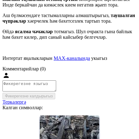
Инде беркайчан да кимәслек кием негатив җыеп тора.
Аш бүлмәсендәге тастымалларны алмаштырыгыз,
таушалган
чүпрәкләр
хәерчелек һәм бәхетсезлек тартып тора.
Өйдә
ясалма чәчәкләр
тотмагыз. Шул очракта гына байлык
һәм бәхет килер, дип саный кайсыбер белгечләр.
Интертат яңалыкларын
MAX-каналында
укыгыз
Комментарийлар (0)
Фикерегезне калдырыгыз
Теркәлергә
Калган символлар: