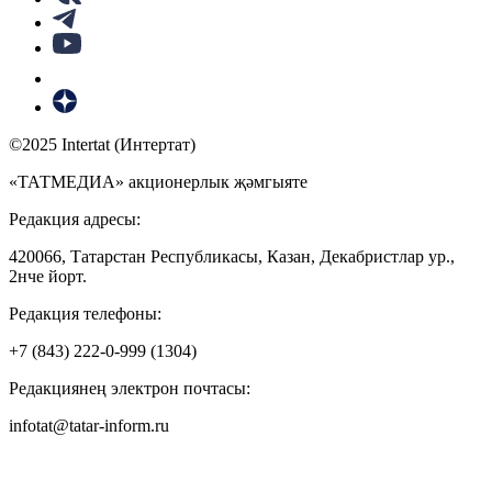
©2025 Intertat (Интертат)
«ТАТМЕДИА» акционерлык җәмгыяте
Редакция адресы:
420066, Татарстан Республикасы, Казан, Декабристлар ур.,
2нче йорт.
Редакция телефоны:
+7 (843) 222-0-999 (1304)
Редакциянең электрон почтасы:
infotat@tatar-inform.ru