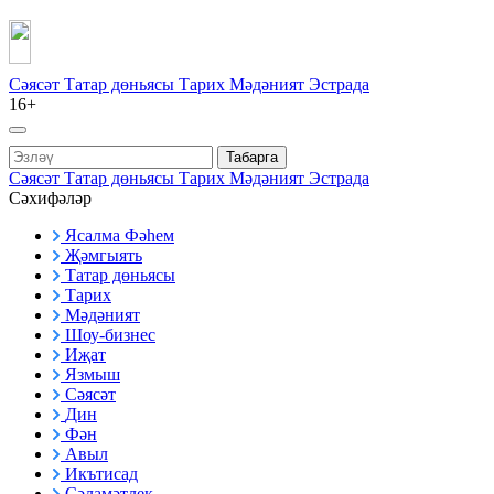
Сәясәт
Татар дөньясы
Тарих
Мәдәният
Эстрада
16+
Табарга
Сәясәт
Татар дөньясы
Тарих
Мәдәният
Эстрада
Сәхифәләр
Ясалма Фәһем
Җәмгыять
Татар дөньясы
Тарих
Мәдәният
Шоу-бизнес
Иҗат
Язмыш
Сәясәт
Дин
Фән
Авыл
Икътисад
Сәламәтлек