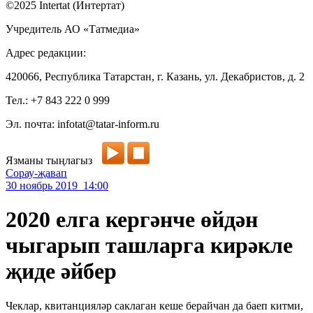
©2025 Intertat (Интертат)
Учредитель АО «Татмедиа»
Адрес редакции:
420066, Республика Татарстан, г. Казань, ул. Декабристов, д. 2
Тел.: +7 843 222 0 999
Эл. почта: infotat@tatar-inform.ru
Язманы тыңлагыз
Сорау-җавап
30 ноябрь 2019 14:00
2020 елга кергәнче өйдән
чыгарып ташларга кирәкле
җиде әйбер
Чеклар, квитанцияләр саклаган кеше берайчан да баеп китми,