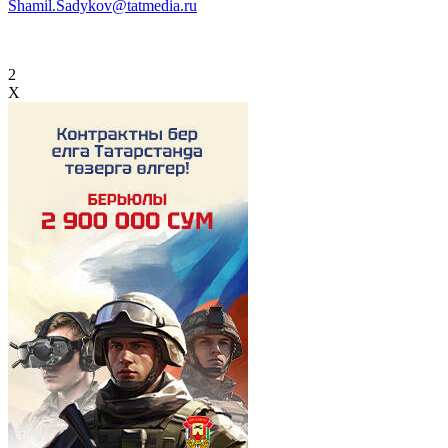
Shamil.Sadykov@tatmedia.ru
2
X