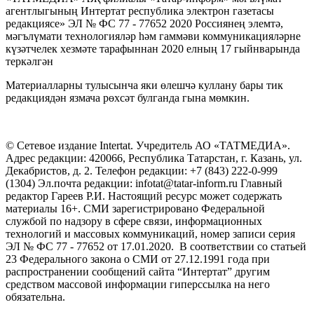
агентлыгының Интертат республика электрон газетасы
редакциясе» ЭЛ № ФС 77 - 77652 2020 Россиянең элемтә,
мәгълүмати технологияләр һәм гаммәви коммуникацияләрне
күзәтчелек хезмәте тарафыннан 2020 елның 17 гыйнварында
теркәлгән
Материалларны тулысынча яки өлешчә куллану бары тик
редакциядән язмача рөхсәт булганда гына мөмкин.
© Сетевое издание Intertat. Учредитель АО «ТАТМЕДИА».
Адрес редакции: 420066, Республика Татарстан, г. Казань, ул.
Декабристов, д. 2. Телефон редакции: +7 (843) 222-0-999
(1304) Эл.почта редакции: infotat@tatar-inform.ru Главный
редактор Гареев Р.И. Настоящий ресурс может содержать
материалы 16+. СМИ зарегистрировано Федеральной
службой по надзору в сфере связи, информационных
технологий и массовых коммуникаций, номер записи серия
ЭЛ № ФС 77 - 77652 от 17.01.2020. В соответствии со статьей
23 Федерального закона о СМИ от 27.12.1991 года при
распространении сообщений сайта “Интертат” другим
средством массовой информации гиперссылка на него
обязательна.