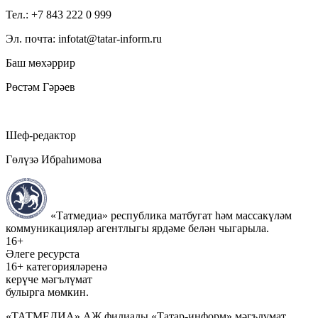
Тел.: +7 843 222 0 999
Эл. почта: infotat@tatar-inform.ru
Баш мөхәррир
Рөстәм Гәрәев
Шеф-редактор
Гөлүзә Ибраһимова
«Татмедиа» республика матбугат һәм массакүләм
коммуникацияләр агентлыгы ярдәме белән чыгарыла.
16+
Әлеге ресурста
16+ категорияләренә
керүче мәгълүмат
булырга мөмкин.
«ТАТМЕДИА» АҖ филиалы «Татар-информ» мәгълүмат