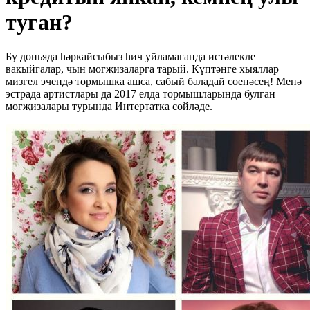
туган?
Бу дөньяда һәркайсыбыз һич уйламаганда истәлекле
вакыйгалар, чын могҗизаларга тарый. Күптәнге хыяллар
мизгел эчендә тормышка ашса, сабый баладай сөенәсең! Менә
эстрада артистлары да 2017 елда тормышларында булган
могҗизалары турында Интертатка сөйләде.