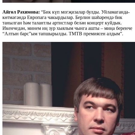
Айгөл Рәхимова:
“Бик күп могҗизалар булды. Уйламаганда-
көтмәгәндә Европага чакырдылар. Берлин шәһәрендә бик
танылган һәм талантлы артистлар белән концерт куйдык.
Икенчедән, минем иң зур хыялым чынга ашты – миңа беренче
“Алтын барс”ым тапшырылды. ТМТВ премиясен алдым”.