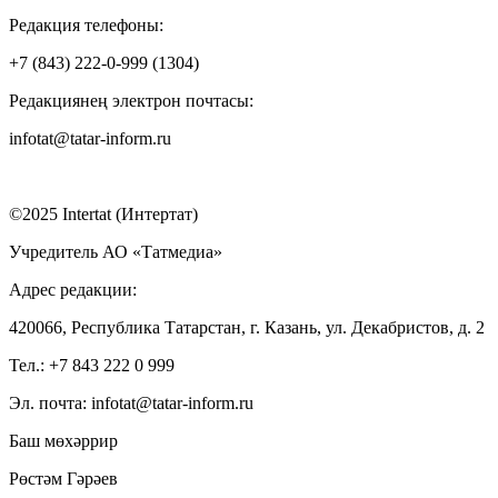
Редакция телефоны:
+7 (843) 222-0-999 (1304)
Редакциянең электрон почтасы:
infotat@tatar-inform.ru
©2025 Intertat (Интертат)
Учредитель АО «Татмедиа»
Адрес редакции:
420066, Республика Татарстан, г. Казань, ул. Декабристов, д. 2
Тел.: +7 843 222 0 999
Эл. почта: infotat@tatar-inform.ru
Баш мөхәррир
Рөстәм Гәрәев