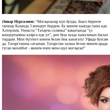
Әнвәр Нургалиев:
“Могҗизалар күп булды. Быел беренче
тапкыр Казанда 3 концерт бирдем. Бу минем хыялда гына иде.
Хәтерлим, Уникста “Татарча солянка” вакытында “үз
концертымны куярга иде ул”, дип буш залда хыялланып басып
тордым. Мин бүгенге көнем белән бик канәгать! Уфада булсам
да, Татарстанны сагынам. Татарстан халкы белән минем арада
туган мәхәббәт - минем өчен менә шул могҗиза!”