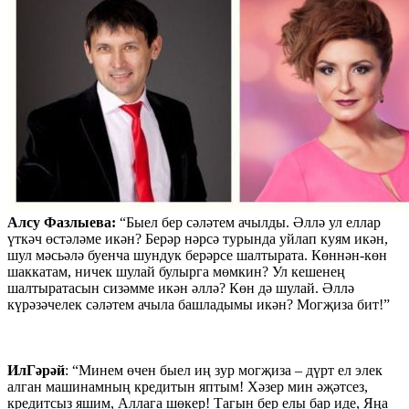
Алсу Фазлыева:
“Быел бер сәләтем ачылды. Әллә ул еллар
үткәч өстәләме икән? Берәр нәрсә турында уйлап куям икән,
шул мәсьәлә буенча шундук берәрсе шалтырата. Көннән-көн
шаккатам, ничек шулай булырга мөмкин? Ул кешенең
шалтыратасын сизәмме икән әллә? Көн дә шулай. Әллә
күрәзәчелек сәләтем ачыла башладымы икән? Могҗиза бит!”
ИлГәрәй
: “Минем өчен быел иң зур могҗиза – дүрт ел элек
алган машинамның кредитын яптым! Хәзер мин әҗәтсез,
кредитсыз яшим, Аллага шөкер! Тагын бер елы бар иде, Яңа