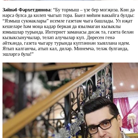
Зәйнәб Фәрхетдинова
: “Бу тормыш – үзе бер могҗиза. Көн дә
нәрсә булса да килеп чыгып тора. Быел мөһим вакыйга булды:
“Язмыш сукмаклары” исемле газетам чыга башлады. Ул иҗат
кешеләре һәм моңа кадәр беркая да язылмаган кызыклы
язмышлар турында. Интернет заманасы дисәк тә, газета белән
кызыксынучылар, теләп алучылар күп. Дөресен генә
әйткәндә, газета чыгару турында күптәннән хыяллана идем.
Ятып калганчы, атып кал, диләр. Минемчә, теләк булганда,
эшләргә була!”