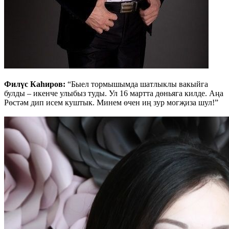
Филүс Каһиров:
“Быел тормышымда шатлыклы вакыйга
булды – икенче улыбыз туды. Ул 16 мартта дөньяга килде. Аңа
Рөстәм дип исем куштык. Минем өчен иң зур могҗиза шул!”