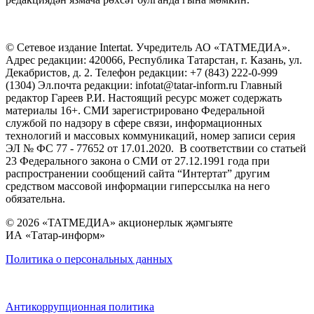
© Сетевое издание Intertat. Учредитель АО «ТАТМЕДИА».
Адрес редакции: 420066, Республика Татарстан, г. Казань, ул.
Декабристов, д. 2. Телефон редакции: +7 (843) 222-0-999
(1304) Эл.почта редакции: infotat@tatar-inform.ru Главный
редактор Гареев Р.И. Настоящий ресурс может содержать
материалы 16+. СМИ зарегистрировано Федеральной
службой по надзору в сфере связи, информационных
технологий и массовых коммуникаций, номер записи серия
ЭЛ № ФС 77 - 77652 от 17.01.2020. В соответствии со статьей
23 Федерального закона о СМИ от 27.12.1991 года при
распространении сообщений сайта “Интертат” другим
средством массовой информации гиперссылка на него
обязательна.
© 2026 «ТАТМЕДИА» акционерлык җәмгыяте
ИА «Татар-информ»
Политика о персональных данных
Антикоррупционная политика