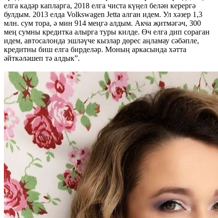
елга кадәр капларга, 2018 елга чиста күңел белән керергә
булдым. 2013 елда Volkswagen Jetta алган идем. Ул хәзер 1,3
млн. сум тора, ә мин 914 меңгә алдым. Акча җитмәгәч, 300
мең сумны кредитка алырга туры килде. Өч елга дип сораган
идем, автосалонда эшләүче кызлар дөрес аңламау сәбәпле,
кредитны биш елга бирделәр. Моның аркасында хәтта
әйткәләшеп тә алдык”.