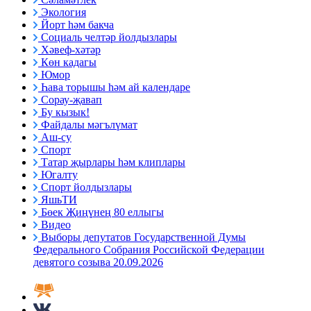
Экология
Йорт һәм бакча
Социаль челтәр йолдызлары
Хәвеф-хәтәр
Көн кадагы
Юмор
Һава торышы һәм ай календаре
Сорау-җавап
Бу кызык!
Файдалы мәгълүмат
Аш-су
Спорт
Татар җырлары һәм клиплары
Югалту
Спорт йолдызлары
ЯшьТИ
Бөек Җиңүнең 80 еллыгы
Видео
Выборы депутатов Государственной Думы
Федерального Собрания Российской Федерации
девятого созыва 20.09.2026