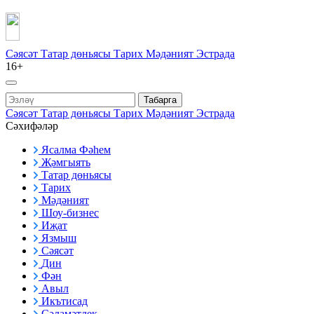
Сәясәт
Татар дөньясы
Тарих
Мәдәният
Эстрада
16+
Табарга
Сәясәт
Татар дөньясы
Тарих
Мәдәният
Эстрада
Сәхифәләр
Ясалма Фәһем
Җәмгыять
Татар дөньясы
Тарих
Мәдәният
Шоу-бизнес
Иҗат
Язмыш
Сәясәт
Дин
Фән
Авыл
Икътисад
Сәламәтлек