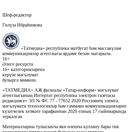
Шеф-редактор
Гөлүзә Ибраһимова
«Татмедиа» республика матбугат һәм массакүләм
коммуникацияләр агентлыгы ярдәме белән чыгарыла.
16+
Әлеге ресурста
16+ категорияләренә
керүче мәгълүмат
булырга мөмкин.
«ТАТМЕДИА» АҖ филиалы «Татар-информ» мәгълүмат
агентлыгының Интертат республика электрон газетасы
редакциясе» ЭЛ № ФС 77 - 77652 2020 Россиянең элемтә,
мәгълүмати технологияләр һәм гаммәви коммуникацияләрне
күзәтчелек хезмәте тарафыннан 2020 елның 17 гыйнварында
теркәлгән
Материалларны тулысынча яки өлешчә куллану бары тик
редакциядән язмача рөхсәт булганда гына мөмкин.