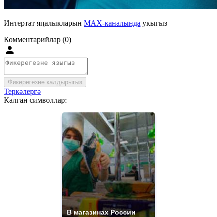
Интертат яңалыкларын
MAX-каналында
укыгыз
Комментарийлар (0)
Фикерегезне калдырыгыз
Теркәлергә
Калган символлар:
В магазинах России