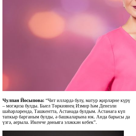
Чулпан Йосыпова:
“Чит илләрдә булу, матур җирләрне күрү
– могҗиза булды. Быел Төркиянең Измир һәм Денезли
шәһәрләрендә, Ташкентта, Астанада булдым. Астанага күп
тапкыр барганым булды, ә башкаларына юк. Анда барысы да
үзгә, аерыла. Икенче дөньяга эләккән кебек”.