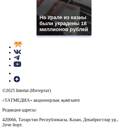
На Урале из казны
были украдены 18
миллионов рублей
©2025 Intertat (Интертат)
«ТАТМЕДИА» акционерлык җәмгыяте
Редакция адресы:
420066, Татарстан Республикасы, Казан, Декабристлар ур.,
2нче йорт.