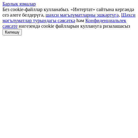
Барлык язмалар
Без cookie-файллар кулланабыз. «Интертат» сайтына кергәндә
сез әлеге белдерүгә,
шәхси мәгълүматларны эшкәртүгә
,
Шәхси
мәгълүматлар турындагы сәясәткә
һәм
Конфиденциальлек
сәясәте
нигезендә cookie файлларын куллануга ризалашасыз
Килешү