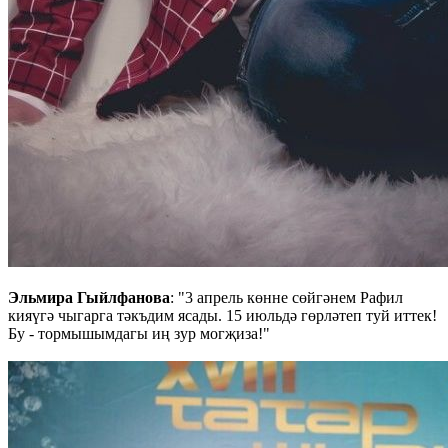
Эльмира Гыйлфанова
: "3 апрель көнне сөйгәнем Рафил
кияүгә чыгарга тәкъдим ясады. 15 июльдә гөрләтеп туй иттек!
Бу - тормышымдагы иң зур могҗиза!"