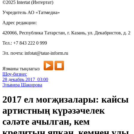
©2025 Intertat (Интертат)
Учредитель АО «Татмедиа»
Адрес редакции:
420066, Республика Татарстан, г. Казань, ул. Декабристов, д. 2
Тел.: +7 843 222 0 999
Эл. почта: infotat@tatar-inform.ru
Язманы тыңлагыз
Шоу-бизнес
28 декабрь 2017 03:00
Эльвира Шакирова
2017 ел могҗизалары: кайсы
артистның күрәзәчелек
сәләте ачылган, кем
кредитын япкан, кемнең улы