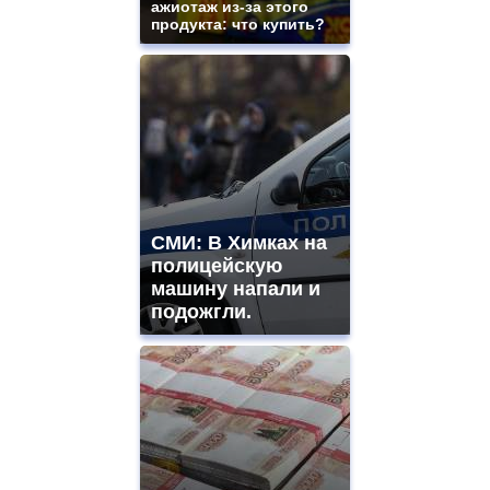
ажиотаж из-за этого
продукта: что купить?
СМИ: В Химках на
полицейскую
машину напали и
подожгли.