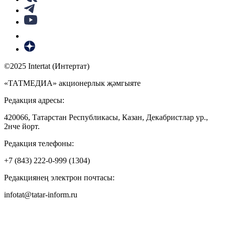
©2025 Intertat (Интертат)
«ТАТМЕДИА» акционерлык җәмгыяте
Редакция адресы:
420066, Татарстан Республикасы, Казан, Декабристлар ур.,
2нче йорт.
Редакция телефоны:
+7 (843) 222-0-999 (1304)
Редакциянең электрон почтасы:
infotat@tatar-inform.ru