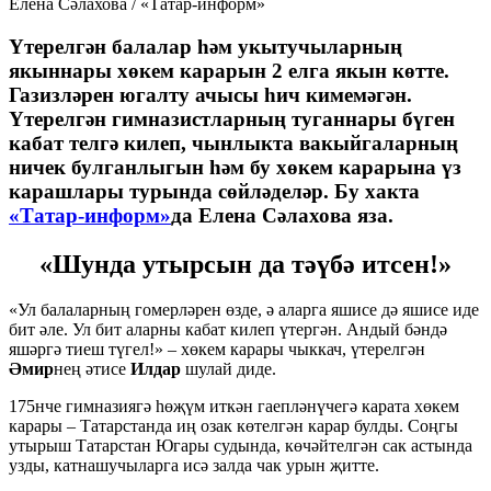
Елена Сәлахова / «Татар-информ»
Үтерелгән балалар һәм укытучыларның
якыннары хөкем карарын 2 елга якын көтте.
Газизләрен югалту ачысы һич кимемәгән.
Үтерелгән гимназистларның туганнары бүген
кабат телгә килеп, чынлыкта вакыйгаларның
ничек булганлыгын һәм бу хөкем карарына үз
карашлары турында сөйләделәр. Бу хакта
«Татар-информ»
да
Елена Сәлахова
яза.
«Шунда утырсын да тәүбә итсен!»
«Ул балаларның гомерләрен өзде, ә аларга яшисе дә яшисе иде
бит әле. Ул бит аларны кабат килеп үтергән. Андый бәндә
яшәргә тиеш түгел!» – хөкем карары чыккач, үтерелгән
Әмир
нең әтисе
Илдар
шулай диде.
175нче гимназиягә һөҗүм иткән гаепләнүчегә карата хөкем
карары – Татарстанда иң озак көтелгән карар булды. Соңгы
утырыш Татарстан Югары судында, көчәйтелгән сак астында
узды, катнашучыларга исә залда чак урын җитте.