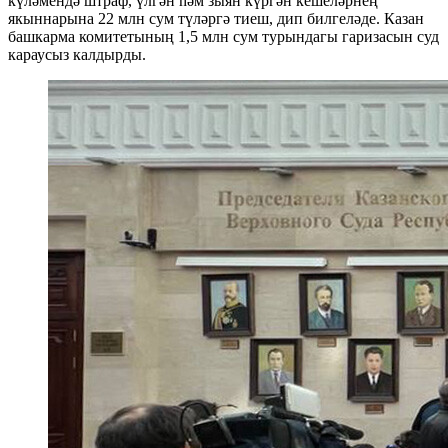
күләмендә штраф, үлгән һәм зыян күргән кешеләрнең
якыннарына 22 млн сум түләргә тиеш, дип билгеләде. Казан
башкарма комитетының 1,5 млн сум турындагы гаризасын суд
караусыз калдырды.