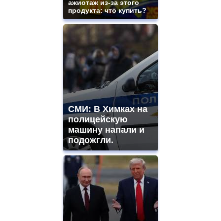
ажиотаж из-за этого
продукта: что купить?
СМИ: В Химках на
полицейскую
машину напали и
подожгли.