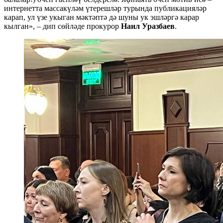
интернетта массакүләм үтерешләр турында публикацияләр
карап, ул үзе укыган мәктәптә дә шуны ук эшләргә карар
кылган», – дип сөйләде прокурор
Наил Уразбаев
.