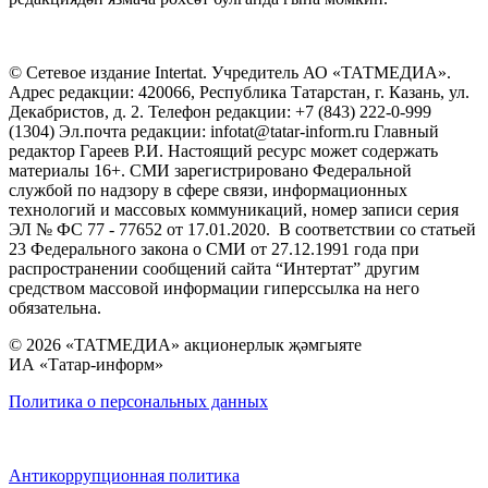
© Сетевое издание Intertat. Учредитель АО «ТАТМЕДИА».
Адрес редакции: 420066, Республика Татарстан, г. Казань, ул.
Декабристов, д. 2. Телефон редакции: +7 (843) 222-0-999
(1304) Эл.почта редакции: infotat@tatar-inform.ru Главный
редактор Гареев Р.И. Настоящий ресурс может содержать
материалы 16+. СМИ зарегистрировано Федеральной
службой по надзору в сфере связи, информационных
технологий и массовых коммуникаций, номер записи серия
ЭЛ № ФС 77 - 77652 от 17.01.2020. В соответствии со статьей
23 Федерального закона о СМИ от 27.12.1991 года при
распространении сообщений сайта “Интертат” другим
средством массовой информации гиперссылка на него
обязательна.
© 2026 «ТАТМЕДИА» акционерлык җәмгыяте
ИА «Татар-информ»
Политика о персональных данных
Антикоррупционная политика