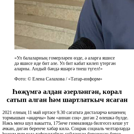
«Ул балаларның гомерләрен өзде, ә аларга яшисе
дә яшисе иде бит әле. Ул бит кабат килеп үтергән
аларны. Андый бәндә яшәргә тиеш түгел!»
Фото: © Елена Сәлахова / «Татар-информ»
Һөҗүмгә алдан әзерләнгән, корал
сатып алган һәм шартлаткыч ясаган
2021 елның 11 май иртәсе 9.30 сәгатьтә дистәләрчә кешенең
тормышын «аңарчы» һәм «аннан соң» дигән 2 өлешкә бүлде.
Нәкъ менә шул вакытта, 175нче гимназиядә билгесез кеше ут
ачкан, дигән беренче хәбәр килә. Соңрак социаль челтәрләрдә
һөҗүм турында тәфсилләбрәк сөйләнгән берсеннән берсе