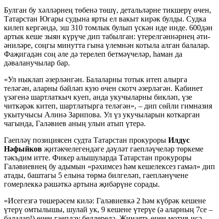
Булган бу хәлләрнең төбенә төшү, детальләрне тикшерү өчен,
Татарстан Югары судына ярты ел вакыт кирәк булды. Судка
килеп кергәндә, эш 310 томлык булып үскән иде инде. 600дән
артык кеше зыян күрүче дип табылган: үтерелгәннәрнең әти-
әниләре, соңгы минутта гына үлемнән котыла алган балалар.
Фаҗигадән соң әле дә терелеп бетмәүчеләр, һаман да
дәваланучылар бар.
«Ул ныклап әзерләнгән. Балаларны тотык итеп алырга
теләгән, аларны бәйләп кую өчен скотч әзерләгән. Кабинет
үзәгенә шартлаткыч куеп, анда укучыларны бикләп, үзе
читкәрәк китеп, шартлатырга теләгән», – дип сөйли гимназия
укытучысы Алинә Зарипова. Ул үз укучыларын коткарган
чагында, Галәвиев аның улын атып үтерә.
Гаепләү позициясен судта Татарстан прокуроры
Илдус
Нәфыйков
җитәкчелегендәге дәүләт гаепләүчеләр төркеме
тәкъдим итте. Фикер алышуларда Татарстан прокуроры
Галәвиевнең бу адымын «рәхимсез һәм кешелексез гамәл» дип
атады, баштагы 5 елына төрмә билгеләп, гаепләнүчене
гомерлеккә рәшәткә артына җибәрүне сорады.
«Исегезгә төшерәсем килә: Галәвиевкә 2 һәм күбрәк кешене
үтерү омтылышы, шулай ук, 9 кешене үтерүе (ә аларның 7се –
балалар!) өчен гаепләү белдерелә. Җинаять өчен мотив исә –