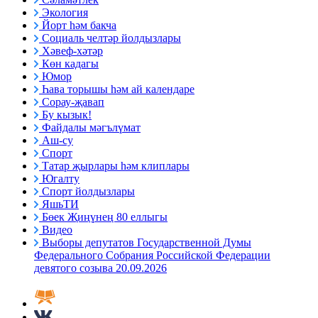
Экология
Йорт һәм бакча
Социаль челтәр йолдызлары
Хәвеф-хәтәр
Көн кадагы
Юмор
Һава торышы һәм ай календаре
Сорау-җавап
Бу кызык!
Файдалы мәгълүмат
Аш-су
Спорт
Татар җырлары һәм клиплары
Югалту
Спорт йолдызлары
ЯшьТИ
Бөек Җиңүнең 80 еллыгы
Видео
Выборы депутатов Государственной Думы
Федерального Собрания Российской Федерации
девятого созыва 20.09.2026