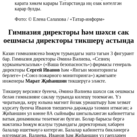
карата хөкем карары Татарстанда иң озак көтелгән
карар булды.
Фото: © Елена Сәлахова / «Татар-информ»
Гимназия директоры һәм шәхси сак
оешмасы директоры тикшерү астында
Казан гимназиясенә һөҗүм турындагы эштә тагын 3 фигурант
бар. Гимназия директоры Әминә Вәлиева, «Сезнең
куркынычсызлык» («Ваша безопасность») фирмасы генераль
директоры
Сергей Иванов
һәм «Янгын мониторингы
берлеге» («Союз пожарного мониторинга») җәмгыяте
инженеры
Марат Җиһаншин
тикшерүгә эләкте.
Тикшерү версиясе буенча, Әминә Вәлиева шәхси сак оешмасы
белән гимназияне саклау турында килешү төземәгән. Үз
чиратында, керү юлына магнит йозак урнаштыру һәм хезмәт
күрсәтү буенча Иванов тиешенчә дәрәҗәдә тәэмин итмәгән; ә
Җиһаншин ул көнне 8А сыйныфы шөгыльләнгән кабинеттагы
ватык динамикны төзәтмәгән булган. Болар барысы бергә
мәктәпкә һөҗүм ясалуы турындагы директорның хәбәрен
балалар ишетмәүгә китергән. Балалар кабинетта бикләнергә
өлгермәгән. Вәлиева, Иванов һәм Җиһаншин үз гаепләрен