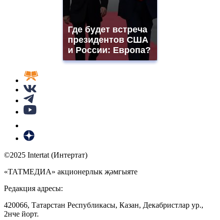
Где будет встреча
президентов США
и России: Европа?
©2025 Intertat (Интертат)
«ТАТМЕДИА» акционерлык җәмгыяте
Редакция адресы:
420066, Татарстан Республикасы, Казан, Декабристлар ур.,
2нче йорт.