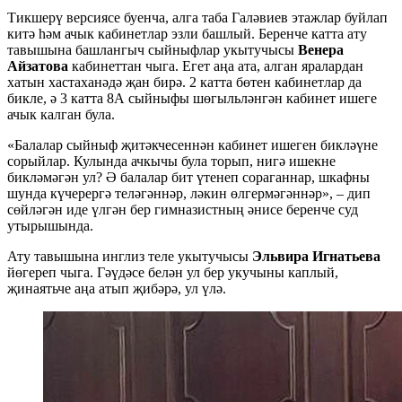
Тикшерү версиясе буенча, алга таба Галәвиев этажлар буйлап
китә һәм ачык кабинетлар эзли башлый. Беренче катта ату
тавышына башлангыч сыйныфлар укытучысы
Венера
Айзатова
кабинеттан чыга. Егет аңа ата, алган яралардан
хатын хастаханәдә җан бирә. 2 катта бөтен кабинетлар да
бикле, ә 3 катта 8А сыйныфы шөгыльләнгән кабинет ишеге
ачык калган була.
«Балалар сыйныф җитәкчесеннән кабинет ишеген бикләүне
сорыйлар. Кулында ачкычы була торып, нигә ишекне
бикләмәгән ул? Ә балалар бит үтенеп сораганнар, шкафны
шунда күчерергә теләгәннәр, ләкин өлгермәгәннәр», – дип
сөйләгән иде үлгән бер гимназистның әнисе беренче суд
утырышында.
Ату тавышына инглиз теле укытучысы
Эльвира Игнатьева
йөгереп чыга. Гәүдәсе белән ул бер укучыны каплый,
җинаятьче аңа атып җибәрә, ул үлә.