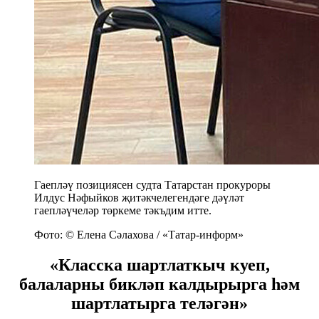
Гаепләү позициясен судта Татарстан прокуроры
Илдус Нәфыйков җитәкчелегендәге дәүләт
гаепләүчеләр төркеме тәкъдим итте.
Фото: © Елена Сәлахова / «Татар-информ»
«Класска шартлаткыч куеп,
балаларны бикләп калдырырга һәм
шартлатырга теләгән»