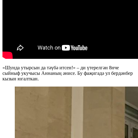
«Шунда утырсын да тәүбә итсен!» – ди үтерелгән 8нче
сыйныф укучысы Аннаның әнисе. Бу фаҗигадә ул бердәнбер
кызын югалткан.