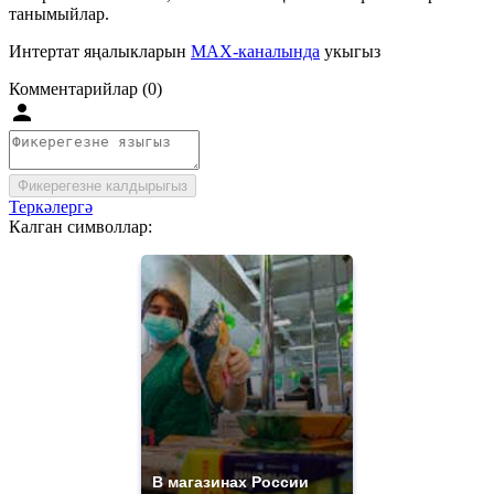
танымыйлар.
Интертат яңалыкларын
MAX-каналында
укыгыз
Комментарийлар (0)
Фикерегезне калдырыгыз
Теркәлергә
Калган символлар:
В магазинах России