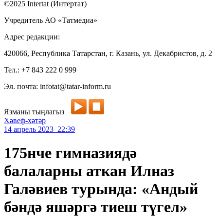
©2025 Intertat (Интертат)
Учредитель АО «Татмедиа»
Адрес редакции:
420066, Республика Татарстан, г. Казань, ул. Декабристов, д. 2
Тел.: +7 843 222 0 999
Эл. почта: infotat@tatar-inform.ru
Язманы тыңлагыз
Хәвеф-хәтәр
14 апрель 2023 22:39
175нче гимназиядә
балаларны аткан Илназ
Галәвиев турында: «Андый
бәндә яшәргә тиеш түгел»