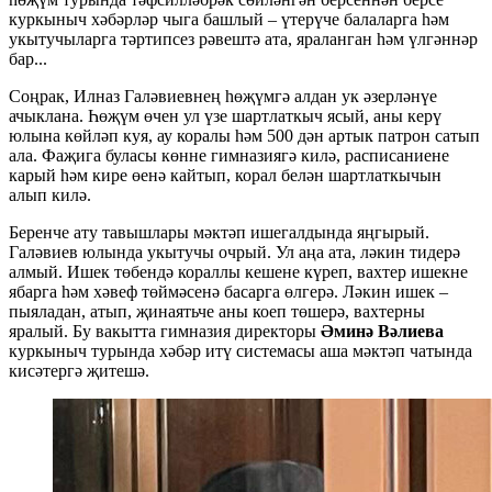
куркыныч хәбәрләр чыга башлый – үтерүче балаларга һәм
укытучыларга тәртипсез рәвештә ата, яраланган һәм үлгәннәр
бар...
Соңрак, Илназ Галәвиевнең һөҗүмгә алдан ук әзерләнүе
ачыклана. Һөҗүм өчен ул үзе шартлаткыч ясый, аны керү
юлына көйләп куя, ау коралы һәм 500 дән артык патрон сатып
ала. Фаҗига буласы көнне гимназиягә килә, расписаниене
карый һәм кире өенә кайтып, корал белән шартлаткычын
алып килә.
Беренче ату тавышлары мәктәп ишегалдында яңгырый.
Галәвиев юлында укытучы очрый. Ул аңа ата, ләкин тидерә
алмый. Ишек төбендә кораллы кешене күреп, вахтер ишекне
ябарга һәм хәвеф төймәсенә басарга өлгерә. Ләкин ишек –
пыяладан, атып, җинаятьче аны коеп төшерә, вахтерны
яралый. Бу вакытта гимназия директоры
Әминә Вәлиева
куркыныч турында хәбәр итү системасы аша мәктәп чатында
кисәтергә җитешә.