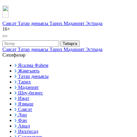
Сәясәт
Татар дөньясы
Тарих
Мәдәният
Эстрада
16+
Табарга
Сәясәт
Татар дөньясы
Тарих
Мәдәният
Эстрада
Сәхифәләр
Ясалма Фәһем
Җәмгыять
Татар дөньясы
Тарих
Мәдәният
Шоу-бизнес
Иҗат
Язмыш
Сәясәт
Дин
Фән
Авыл
Икътисад
Сәламәтлек