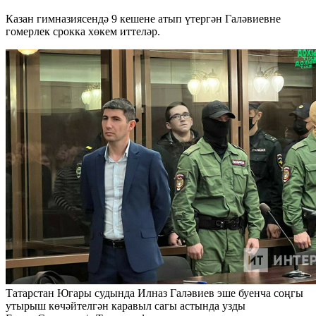
Казан гимназиясендә 9 кешене атып үтергән Галәвиевне
гомерлек срокка хөкем иттеләр.
Татарстан Югары судында Илназ Галәвиев эше буенча соңгы
утырыш көчәйтелгән каравыл сагы астында узды