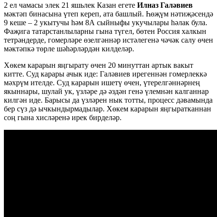
2 ел чамасы элек 21 яшьлек Казан егете
Илназ Галәвиев
мәктәп бинасына үтеп кереп, ата башлый. Һөҗүм нәтиҗәсендә
9 кеше – 2 укытучы һәм 8А сыйныфы укучылары һәлак була.
Фаҗига татарстанлыларны гына түгел, бөтен Россия халкын
тетрәндерде, гомерләре өзелгәннәр истәлегенә чәчәк салу өчен
мәктәпкә төрле шәһәрләрдән килделәр.
Хөкем карарын яңгырату өчен 20 минуттан артык вакыт
китте. Суд карары ачык иде: Галәвиев ирегеннән гомерлеккә
мәхрүм ителде. Суд карарын ишетү өчен, үтерелгәннәрнең
якыннары, шулай ук, үзләре дә әздән генә үлемнән калганнар
килгән иде. Барысы да үзләрен нык тотты, процесс дәвамында
бер сүз дә ычкындырмадылар. Хөкем карарын яңгыратканнан
соң гына хисләренә ирек бирделәр.