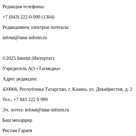
Редакция телефоны:
+7 (843) 222-0-999 (1304)
Редакциянең электрон почтасы:
infotat@tatar-inform.ru
©2025 Intertat (Интертат)
Учредитель АО «Татмедиа»
Адрес редакции:
420066, Республика Татарстан, г. Казань, ул. Декабристов, д. 2
Тел.: +7 843 222 0 999
Эл. почта: infotat@tatar-inform.ru
Баш мөхәррир
Рөстәм Гәрәев