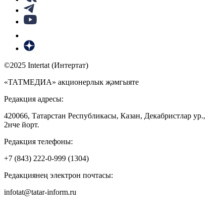
©2025 Intertat (Интертат)
«ТАТМЕДИА» акционерлык җәмгыяте
Редакция адресы:
420066, Татарстан Республикасы, Казан, Декабристлар ур.,
2нче йорт.
Редакция телефоны:
+7 (843) 222-0-999 (1304)
Редакциянең электрон почтасы:
infotat@tatar-inform.ru