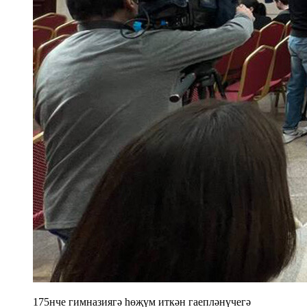
175нче гимназиягә һөҗүм иткән гаепләнүчегә