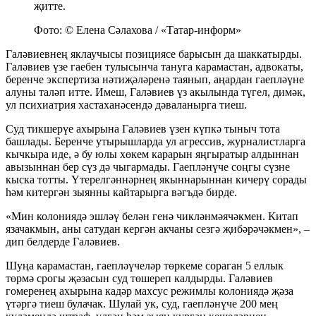
җитте.
Фото: © Елена Сәлахова / «Татар-информ»
Галәвиевнең яклаучысы позициясе барысын да шаккатырды.
Галәвиев үзе гаебен тулысынча тануга карамастан, адвокаты,
беренче экспертиза нәтиҗәләренә таянып, аңардан гаепләүне
алуны таләп итте. Имеш, Галәвиев үз акылында түгел, димәк,
ул психиатрия хастаханәсендә дәваланырга тиеш.
Суд тикшерүе ахырына Галәвиев үзен күпкә тыныч тота
башлады. Беренче утырышларда ул агрессив, журналистларга
кычкыра иде, ә бу юлы хөкем карарын яңгыратыр алдыннан
авызыннан бер сүз дә чыгармады. Гаепләнүче соңгы сүзне
кыска тотты. Үтерелгәннәрнең якыннарыннан кичерү сорады
һәм китергән зыянны кайтарырга вәгъдә бирде.
«Мин колониядә эшләү белән генә чикләнмәячәкмен. Китап
язачакмын, аны сатудан кергән акчаны сезгә җибәрәчәкмен», –
дип белдерде Галәвиев.
Шуңа карамастан, гаепләүчеләр төркеме сораган 5 еллык
төрмә срогы җәзасын суд төшереп калдырды. Галәвиев
гомеренең ахырына кадәр махсус режимлы колониядә җәза
үтәргә тиеш булачак. Шулай ук, суд, гаепләнүче 200 мең