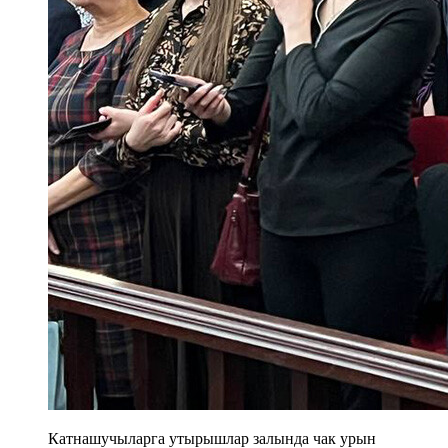
Катнашучыларга утырышлар залында чак урын