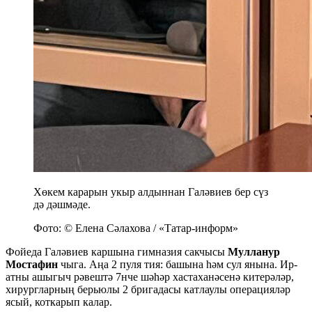
Хөкем карарын укыр алдыннан Галәвиев бер сүз
дә дәшмәде.
Фото: © Елена Сәлахова / «Татар-информ»
Фойеда Галәвиев каршына гимназия сакчысы
Мулланур
Мостафин
чыга. Аңа 2 пуля тия: башына һәм сул янына. Ир-
атны ашыгыч рәвештә 7нче шәһәр хастаханәсенә китерәләр,
хирургларның берьюлы 2 бригадасы катлаулы операцияләр
ясый, коткарып калар.