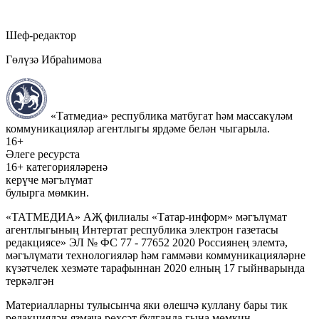
Шеф-редактор
Гөлүзә Ибраһимова
«Татмедиа» республика матбугат һәм массакүләм
коммуникацияләр агентлыгы ярдәме белән чыгарыла.
16+
Әлеге ресурста
16+ категорияләренә
керүче мәгълүмат
булырга мөмкин.
«ТАТМЕДИА» АҖ филиалы «Татар-информ» мәгълүмат
агентлыгының Интертат республика электрон газетасы
редакциясе» ЭЛ № ФС 77 - 77652 2020 Россиянең элемтә,
мәгълүмати технологияләр һәм гаммәви коммуникацияләрне
күзәтчелек хезмәте тарафыннан 2020 елның 17 гыйнварында
теркәлгән
Материалларны тулысынча яки өлешчә куллану бары тик
редакциядән язмача рөхсәт булганда гына мөмкин.