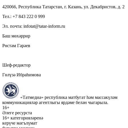
420066, Республика Татарстан, г. Казань, ул. Декабристов, д. 2
Тел.: +7 843 222 0 999
Эл. почта: infotat@tatar-inform.ru
Баш мөхәррир
Рөстәм Гәрәев
Шеф-редактор
Гөлүзә Ибраһимова
«Татмедиа» республика матбугат һәм массакүләм
коммуникацияләр агентлыгы ярдәме белән чыгарыла.
16+
Әлеге ресурста
16+ категорияләренә
керүче мәгълүмат