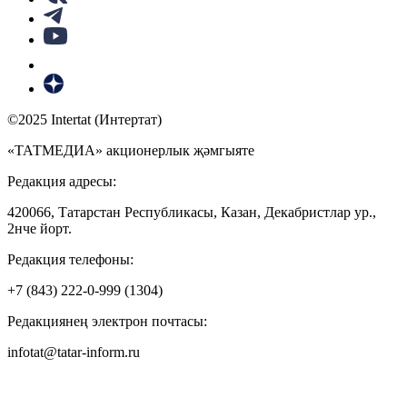
©2025 Intertat (Интертат)
«ТАТМЕДИА» акционерлык җәмгыяте
Редакция адресы:
420066, Татарстан Республикасы, Казан, Декабристлар ур.,
2нче йорт.
Редакция телефоны:
+7 (843) 222-0-999 (1304)
Редакциянең электрон почтасы:
infotat@tatar-inform.ru