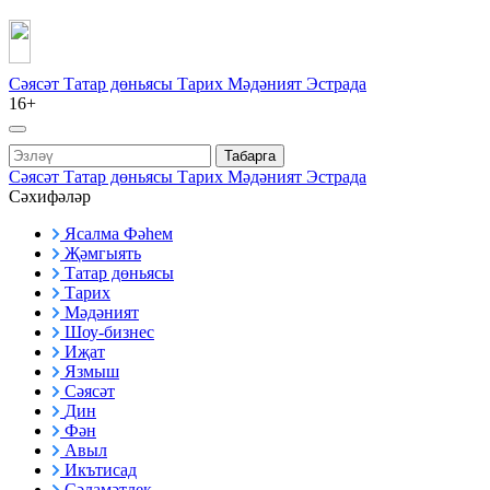
Сәясәт
Татар дөньясы
Тарих
Мәдәният
Эстрада
16+
Табарга
Сәясәт
Татар дөньясы
Тарих
Мәдәният
Эстрада
Сәхифәләр
Ясалма Фәһем
Җәмгыять
Татар дөньясы
Тарих
Мәдәният
Шоу-бизнес
Иҗат
Язмыш
Сәясәт
Дин
Фән
Авыл
Икътисад
Сәламәтлек