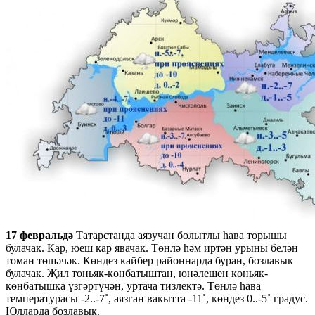
17 февральдә
Татарстанда аязучан болытлы һава торышы
булачак. Кар, юеш кар явачак. Төнлә һәм иртән урыны белән
томан төшәчәк. Көндез кайбер районнарда буран, бозлавык
булачак. Җил төньяк-көнбатыштан, юнәлешен көньяк-
көнбатышка үзгәртүчән, уртача тизлектә. Төнлә һава
температурасы -2..-7˚, аязган вакытта -11˚, көндез 0..-5˚ градус.
Юлларда бозлавык.