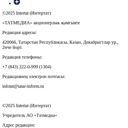
©2025 Intertat (Интертат)
«ТАТМЕДИА» акционерлык җәмгыяте
Редакция адресы:
420066, Татарстан Республикасы, Казан, Декабристлар ур.,
2нче йорт.
Редакция телефоны:
+7 (843) 222-0-999 (1304)
Редакциянең электрон почтасы:
infotat@tatar-inform.ru
©2025 Intertat (Интертат)
Учредитель АО «Татмедиа»
Адрес редакции: