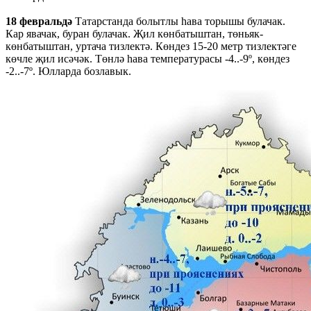
18 февральдә
Татарстанда болытлы һава торышы булачак.
Кар явачак, буран булачак. Җил көнбатыштан, төньяк-
көнбатыштан, уртача тизлектә. Көндез 15-20 метр тизлектәге
көчле җил исәчәк. Төнлә һава температурасы -4..-9º, көндез
-2..-7º. Юлларда бозлавык.