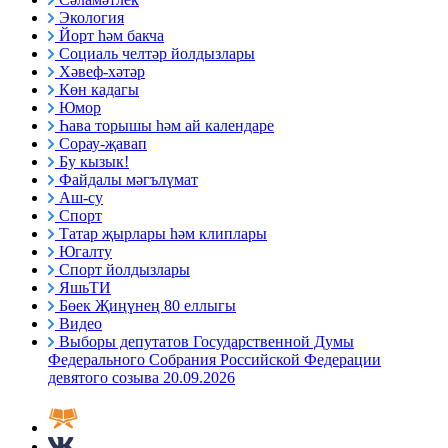
Экология
Йорт һәм бакча
Социаль челтәр йолдызлары
Хәвеф-хәтәр
Көн кадагы
Юмор
Һава торышы һәм ай календаре
Сорау-җавап
Бу кызык!
Файдалы мәгълүмат
Аш-су
Спорт
Татар җырлары һәм клиплары
Югалту
Спорт йолдызлары
ЯшьТИ
Бөек Җиңүнең 80 еллыгы
Видео
Выборы депутатов Государственной Думы
Федерального Собрания Российской Федерации
девятого созыва 20.09.2026