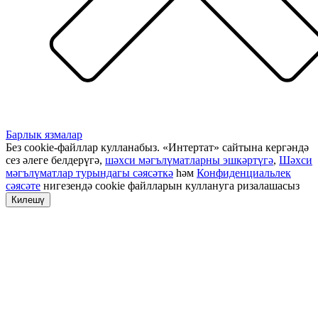
Барлык язмалар
Без cookie-файллар кулланабыз. «Интертат» сайтына кергәндә
сез әлеге белдерүгә,
шәхси мәгълүматларны эшкәртүгә
,
Шәхси
мәгълүматлар турындагы сәясәткә
һәм
Конфиденциальлек
сәясәте
нигезендә cookie файлларын куллануга ризалашасыз
Килешү