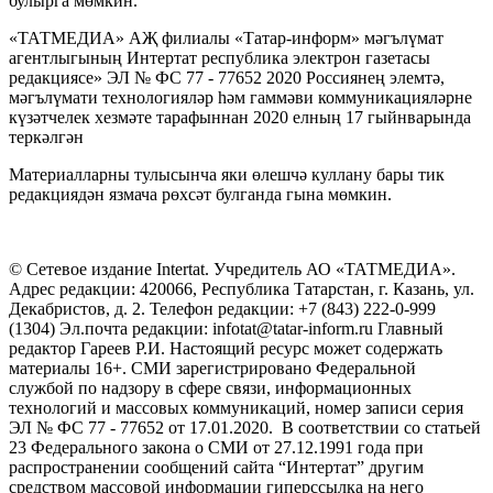
булырга мөмкин.
«ТАТМЕДИА» АҖ филиалы «Татар-информ» мәгълүмат
агентлыгының Интертат республика электрон газетасы
редакциясе» ЭЛ № ФС 77 - 77652 2020 Россиянең элемтә,
мәгълүмати технологияләр һәм гаммәви коммуникацияләрне
күзәтчелек хезмәте тарафыннан 2020 елның 17 гыйнварында
теркәлгән
Материалларны тулысынча яки өлешчә куллану бары тик
редакциядән язмача рөхсәт булганда гына мөмкин.
© Сетевое издание Intertat. Учредитель АО «ТАТМЕДИА».
Адрес редакции: 420066, Республика Татарстан, г. Казань, ул.
Декабристов, д. 2. Телефон редакции: +7 (843) 222-0-999
(1304) Эл.почта редакции: infotat@tatar-inform.ru Главный
редактор Гареев Р.И. Настоящий ресурс может содержать
материалы 16+. СМИ зарегистрировано Федеральной
службой по надзору в сфере связи, информационных
технологий и массовых коммуникаций, номер записи серия
ЭЛ № ФС 77 - 77652 от 17.01.2020. В соответствии со статьей
23 Федерального закона о СМИ от 27.12.1991 года при
распространении сообщений сайта “Интертат” другим
средством массовой информации гиперссылка на него