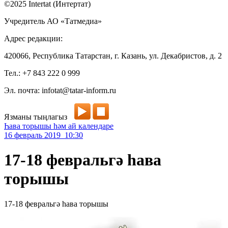
©2025 Intertat (Интертат)
Учредитель АО «Татмедиа»
Адрес редакции:
420066, Республика Татарстан, г. Казань, ул. Декабристов, д. 2
Тел.: +7 843 222 0 999
Эл. почта: infotat@tatar-inform.ru
Язманы тыңлагыз
Һава торышы һәм ай календаре
16 февраль 2019 10:30
17-18 февральгә һава
торышы
17-18 февральгә һава торышы