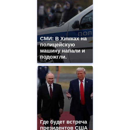
СМИ: В Химках на
полицейскую
машину напали и
подожгли.
Где будет встреча
президентов США