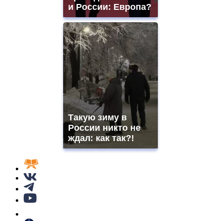
и России: Европа?
Такую зиму в
России никто не
ждал: как так?!