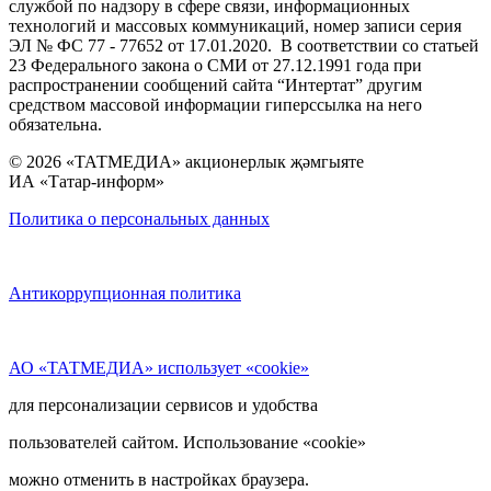
службой по надзору в сфере связи, информационных
технологий и массовых коммуникаций, номер записи серия
ЭЛ № ФС 77 - 77652 от 17.01.2020. В соответствии со статьей
23 Федерального закона о СМИ от 27.12.1991 года при
распространении сообщений сайта “Интертат” другим
средством массовой информации гиперссылка на него
обязательна.
© 2026 «ТАТМЕДИА» акционерлык җәмгыяте
ИА «Татар-информ»
Политика о персональных данных
Антикоррупционная политика
АО «ТАТМЕДИА» использует «cookie»
для персонализации сервисов и удобства
пользователей сайтом. Использование «cookie»
можно отменить в настройках браузера.