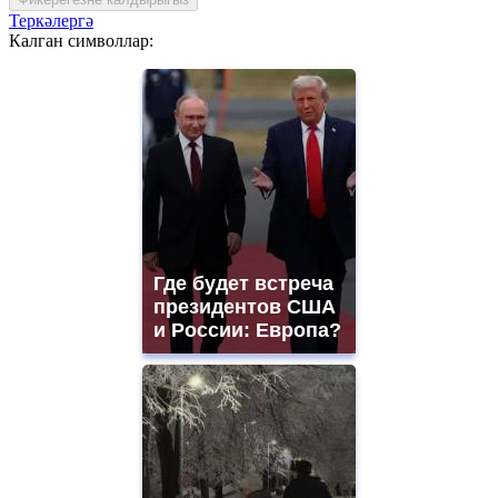
Теркәлергә
Калган символлар:
Где будет встреча
президентов США
и России: Европа?