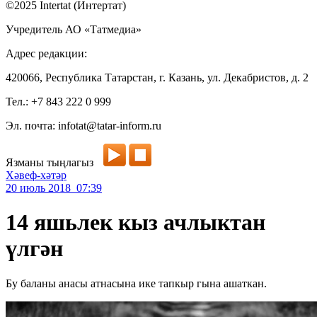
©2025 Intertat (Интертат)
Учредитель АО «Татмедиа»
Адрес редакции:
420066, Республика Татарстан, г. Казань, ул. Декабристов, д. 2
Тел.: +7 843 222 0 999
Эл. почта: infotat@tatar-inform.ru
Язманы тыңлагыз
Хәвеф-хәтәр
20 июль 2018 07:39
14 яшьлек кыз ачлыктан
үлгән
Бу баланы анасы атнасына ике тапкыр гына ашаткан.