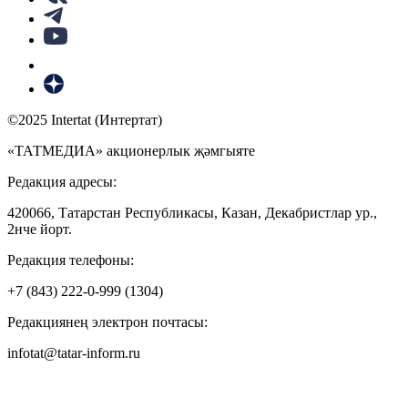
©2025 Intertat (Интертат)
«ТАТМЕДИА» акционерлык җәмгыяте
Редакция адресы:
420066, Татарстан Республикасы, Казан, Декабристлар ур.,
2нче йорт.
Редакция телефоны:
+7 (843) 222-0-999 (1304)
Редакциянең электрон почтасы:
infotat@tatar-inform.ru