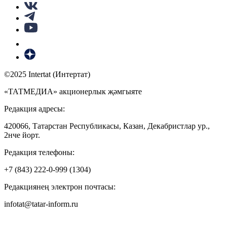
©2025 Intertat (Интертат)
«ТАТМЕДИА» акционерлык җәмгыяте
Редакция адресы:
420066, Татарстан Республикасы, Казан, Декабристлар ур.,
2нче йорт.
Редакция телефоны:
+7 (843) 222-0-999 (1304)
Редакциянең электрон почтасы:
infotat@tatar-inform.ru