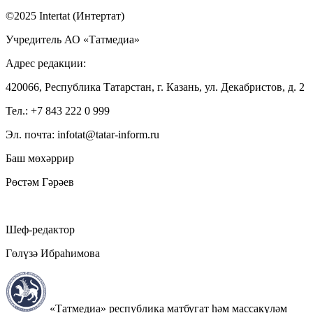
©2025 Intertat (Интертат)
Учредитель АО «Татмедиа»
Адрес редакции:
420066, Республика Татарстан, г. Казань, ул. Декабристов, д. 2
Тел.: +7 843 222 0 999
Эл. почта: infotat@tatar-inform.ru
Баш мөхәррир
Рөстәм Гәрәев
Шеф-редактор
Гөлүзә Ибраһимова
«Татмедиа» республика матбугат һәм массакүләм