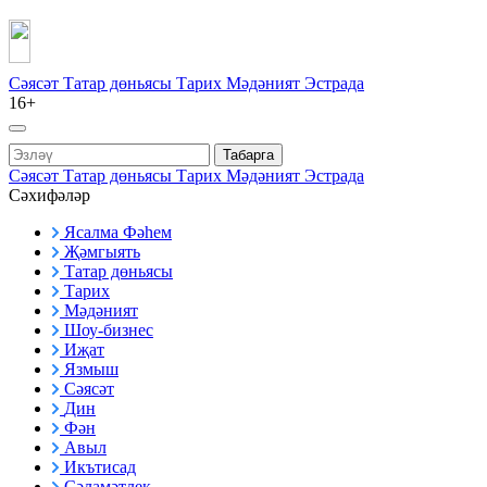
Сәясәт
Татар дөньясы
Тарих
Мәдәният
Эстрада
16+
Табарга
Сәясәт
Татар дөньясы
Тарих
Мәдәният
Эстрада
Сәхифәләр
Ясалма Фәһем
Җәмгыять
Татар дөньясы
Тарих
Мәдәният
Шоу-бизнес
Иҗат
Язмыш
Сәясәт
Дин
Фән
Авыл
Икътисад
Сәламәтлек