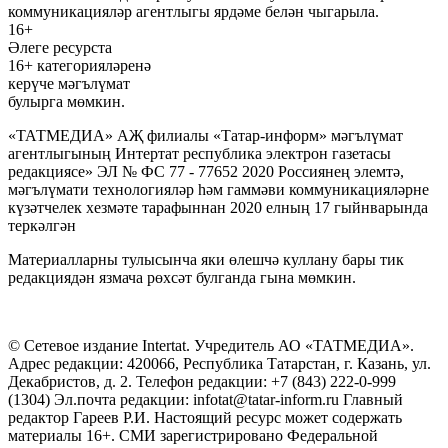
коммуникацияләр агентлыгы ярдәме белән чыгарыла.
16+
Әлеге ресурста
16+ категорияләренә
керүче мәгълүмат
булырга мөмкин.
«ТАТМЕДИА» АҖ филиалы «Татар-информ» мәгълүмат
агентлыгының Интертат республика электрон газетасы
редакциясе» ЭЛ № ФС 77 - 77652 2020 Россиянең элемтә,
мәгълүмати технологияләр һәм гаммәви коммуникацияләрне
күзәтчелек хезмәте тарафыннан 2020 елның 17 гыйнварында
теркәлгән
Материалларны тулысынча яки өлешчә куллану бары тик
редакциядән язмача рөхсәт булганда гына мөмкин.
© Сетевое издание Intertat. Учредитель АО «ТАТМЕДИА».
Адрес редакции: 420066, Республика Татарстан, г. Казань, ул.
Декабристов, д. 2. Телефон редакции: +7 (843) 222-0-999
(1304) Эл.почта редакции: infotat@tatar-inform.ru Главный
редактор Гареев Р.И. Настоящий ресурс может содержать
материалы 16+. СМИ зарегистрировано Федеральной