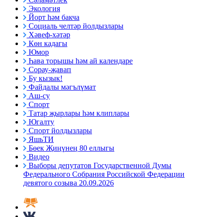
Экология
Йорт һәм бакча
Социаль челтәр йолдызлары
Хәвеф-хәтәр
Көн кадагы
Юмор
Һава торышы һәм ай календаре
Сорау-җавап
Бу кызык!
Файдалы мәгълүмат
Аш-су
Спорт
Татар җырлары һәм клиплары
Югалту
Спорт йолдызлары
ЯшьТИ
Бөек Җиңүнең 80 еллыгы
Видео
Выборы депутатов Государственной Думы
Федерального Собрания Российской Федерации
девятого созыва 20.09.2026