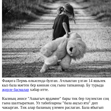
Фаҗига Пермь өлкәсендә булган. Ачлыктан үлгән 14 яшьлек
кыз бала мәетен бер көннән соң гына тапканнар. Бу турыда
җирле басмалар
хәбәр итте.
Кызның әнисе "Ашыгыч ярдәмне" бары тик бер тәүлектән соң
гына шалтыраткан. Ул табибларны "бала аңсыз ята" дип
чакырган. Тик алар баланың үлемен раслаган. Бала ябыгып