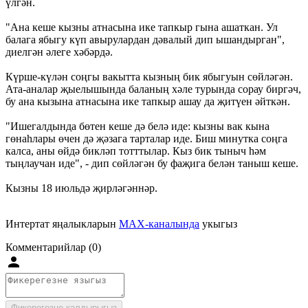
үлгән.
"Ана кеше кызны атнасына ике тапкыр гына ашаткан. Ул
балага ябыгу күп авырулардан дәвалый дип ышандырган",
диелгән әлеге хәбәрдә.
Күрше-күлән соңгы вакытта кызның бик ябыгуын сөйләгән.
Ата-аналар җыелышында баланың хәле турында сорау биргәч,
бу ана кызына атнасына ике тапкыр ашау да җитүен әйткән.
"Ишегалдында бөтен кеше дә белә иде: кызны вак кына
гөнаһлары өчен дә җәзага тарталар иде. Биш минутка соңга
калса, аны өйдә бикләп тотттылар. Кыз бик тыныч һәм
тыңлаучан иде", - дип сөйләгән бу фаҗига белән таныш кеше.
Кызны 18 июльдә җирләгәннәр.
Интертат яңалыкларын
MAX-каналында
укыгыз
Комментарийлар (0)
Фикерегезне калдырыгыз