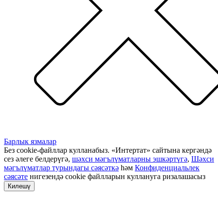
Барлык язмалар
Без cookie-файллар кулланабыз. «Интертат» сайтына кергәндә
сез әлеге белдерүгә,
шәхси мәгълүматларны эшкәртүгә
,
Шәхси
мәгълүматлар турындагы сәясәткә
һәм
Конфиденциальлек
сәясәте
нигезендә cookie файлларын куллануга ризалашасыз
Килешү