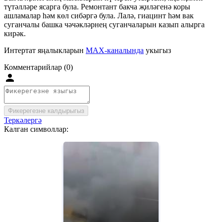
түтәлләре ясарга була. Ремонтант бакча җиләгенә коры
ашламалар һәм көл сибәргә була. Лалә, гиацинт һәм вак
суганчалы башка чәчәкләрнең суганчаларын казып алырга
кирәк.
Интертат яңалыкларын
MAX-каналында
укыгыз
Комментарийлар (0)
Фикерегезне калдырыгыз
Теркәлергә
Калган символлар: