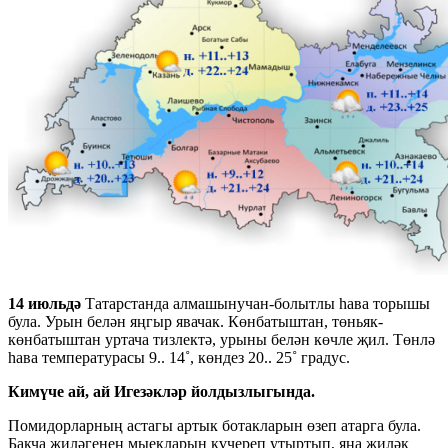
14 июльдә
Татарстанда алмашынучан-болытлы һава торышы
була. Урын белән яңгыр явачак. Көнбатыштан, төньяк-
көнбатыштан уртача тизлектә, урыны белән көчле җил. Төнлә
һава температурасы 9.. 14˚, көндез 20.. 25˚ градус.
Кимүче ай, ай Игезәкләр йолдызлыгында.
Помидорларның астагы артык ботакларын өзеп атарга була.
Бакча җиләгенең мыекларын күчереп утыртып, яңа җиләк