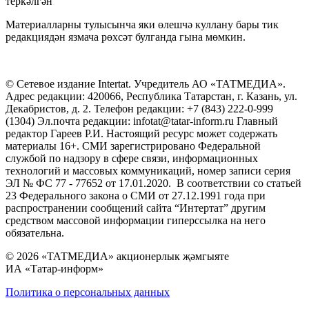
теркәлгән
Материалларны тулысынча яки өлешчә куллану бары тик
редакциядән язмача рөхсәт булганда гына мөмкин.
© Сетевое издание Intertat. Учредитель АО «ТАТМЕДИА».
Адрес редакции: 420066, Республика Татарстан, г. Казань, ул.
Декабристов, д. 2. Телефон редакции: +7 (843) 222-0-999
(1304) Эл.почта редакции: infotat@tatar-inform.ru Главный
редактор Гареев Р.И. Настоящий ресурс может содержать
материалы 16+. СМИ зарегистрировано Федеральной
службой по надзору в сфере связи, информационных
технологий и массовых коммуникаций, номер записи серия
ЭЛ № ФС 77 - 77652 от 17.01.2020. В соответствии со статьей
23 Федерального закона о СМИ от 27.12.1991 года при
распространении сообщений сайта “Интертат” другим
средством массовой информации гиперссылка на него
обязательна.
© 2026 «ТАТМЕДИА» акционерлык җәмгыяте
ИА «Татар-информ»
Политика о персональных данных