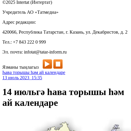
©2025 Intertat (Интертат)
Учредитель АО «Татмедиа»
Адрес редакции:
420066, Республика Татарстан, г. Казань, ул. Декабристов, д. 2
Тел.: +7 843 222 0 999
Эл. почта: infotat@tatar-inform.ru
Язманы тыңлагыз
Һава торышы һәм ай календаре
13 июль 2023 15:35
14 июльгә һава торышы һәм
ай календаре