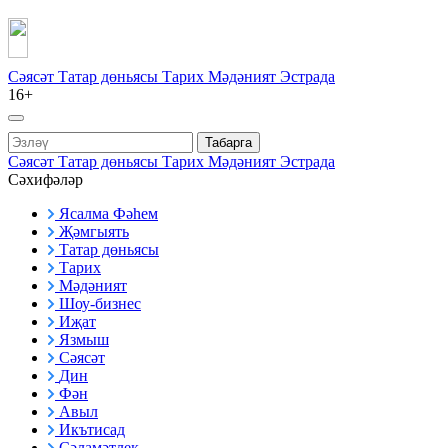
Сәясәт
Татар дөньясы
Тарих
Мәдәният
Эстрада
16+
Табарга
Сәясәт
Татар дөньясы
Тарих
Мәдәният
Эстрада
Сәхифәләр
Ясалма Фәһем
Җәмгыять
Татар дөньясы
Тарих
Мәдәният
Шоу-бизнес
Иҗат
Язмыш
Сәясәт
Дин
Фән
Авыл
Икътисад
Сәламәтлек