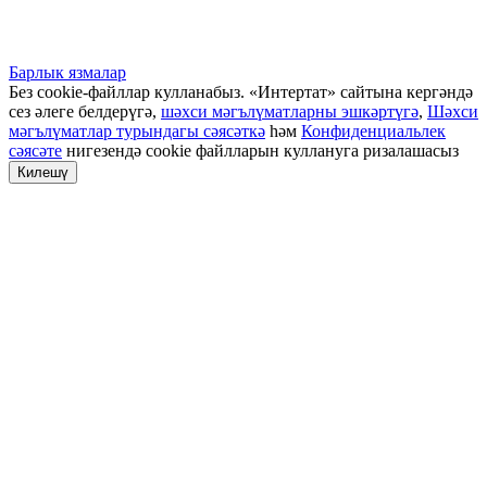
Барлык язмалар
Без cookie-файллар кулланабыз. «Интертат» сайтына кергәндә
сез әлеге белдерүгә,
шәхси мәгълүматларны эшкәртүгә
,
Шәхси
мәгълүматлар турындагы сәясәткә
һәм
Конфиденциальлек
сәясәте
нигезендә cookie файлларын куллануга ризалашасыз
Килешү