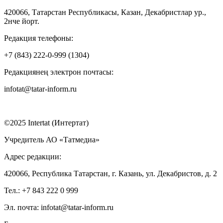
420066, Татарстан Республикасы, Казан, Декабристлар ур.,
2нче йорт.
Редакция телефоны:
+7 (843) 222-0-999 (1304)
Редакциянең электрон почтасы:
infotat@tatar-inform.ru
©2025 Intertat (Интертат)
Учредитель АО «Татмедиа»
Адрес редакции:
420066, Республика Татарстан, г. Казань, ул. Декабристов, д. 2
Тел.: +7 843 222 0 999
Эл. почта: infotat@tatar-inform.ru