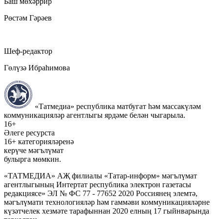
Баш мөхәррир
Рөстәм Гәрәев
Шеф-редактор
Гөлүзә Ибраһимова
«Татмедиа» республика матбугат һәм массакүләм
коммуникацияләр агентлыгы ярдәме белән чыгарыла.
16+
Әлеге ресурста
16+ категорияләренә
керүче мәгълүмат
булырга мөмкин.
«ТАТМЕДИА» АҖ филиалы «Татар-информ» мәгълүмат
агентлыгының Интертат республика электрон газетасы
редакциясе» ЭЛ № ФС 77 - 77652 2020 Россиянең элемтә,
мәгълүмати технологияләр һәм гаммәви коммуникацияләрне
күзәтчелек хезмәте тарафыннан 2020 елның 17 гыйнварында