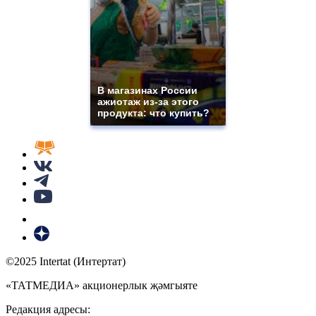
В магазинах России
ажиотаж из-за этого
продукта: что купить?
©2025 Intertat (Интертат)
«ТАТМЕДИА» акционерлык җәмгыяте
Редакция адресы: