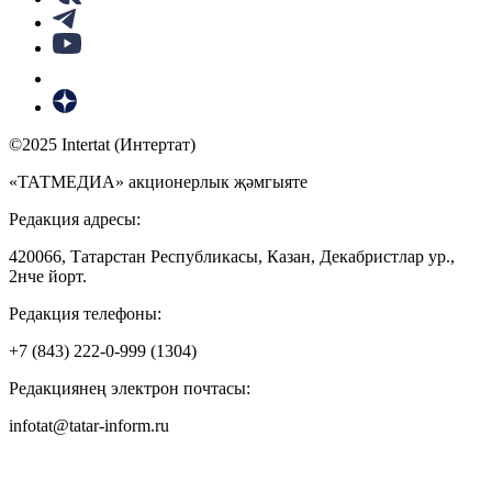
©2025 Intertat (Интертат)
«ТАТМЕДИА» акционерлык җәмгыяте
Редакция адресы:
420066, Татарстан Республикасы, Казан, Декабристлар ур.,
2нче йорт.
Редакция телефоны:
+7 (843) 222-0-999 (1304)
Редакциянең электрон почтасы:
infotat@tatar-inform.ru