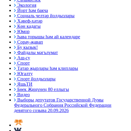
Экология
Йорт һәм бакча
Социаль челтәр йолдызлары
Хәвеф-хәтәр
Көн кадагы
Юмор
Һава торышы һәм ай календаре
Сорау-җавап
Бу кызык!
Файдалы мәгълүмат
Аш-су
Спорт
Татар җырлары һәм клиплары
Югалту
Спорт йолдызлары
ЯшьТИ
Бөек Җиңүнең 80 еллыгы
Видео
Выборы депутатов Государственной Думы
Федерального Собрания Российской Федерации
девятого созыва 20.09.2026