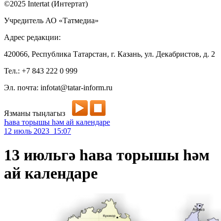
©2025 Intertat (Интертат)
Учредитель АО «Татмедиа»
Адрес редакции:
420066, Республика Татарстан, г. Казань, ул. Декабристов, д. 2
Тел.: +7 843 222 0 999
Эл. почта: infotat@tatar-inform.ru
Язманы тыңлагыз
Һава торышы һәм ай календаре
12 июль 2023 15:07
13 июльгә һава торышы һәм
ай календаре