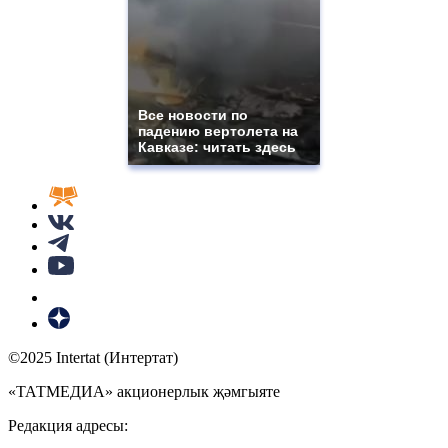
Все новости по
падению вертолета на
Кавказе: читать здесь
©2025 Intertat (Интертат)
«ТАТМЕДИА» акционерлык җәмгыяте
Редакция адресы: