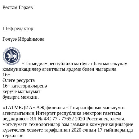
Рөстәм Гәрәев
Шеф-редактор
Гөлүзә Ибраһимова
«Татмедиа» республика матбугат һәм массакүләм
коммуникацияләр агентлыгы ярдәме белән чыгарыла.
16+
Әлеге ресурста
16+ категорияләренә
керүче мәгълүмат
булырга мөмкин.
«ТАТМЕДИА» АҖ филиалы «Татар-информ» мәгълүмат
агентлыгының Интертат республика электрон газетасы
редакциясе» ЭЛ № ФС 77 - 77652 2020 Россиянең элемтә,
мәгълүмати технологияләр һәм гаммәви коммуникацияләрне
күзәтчелек хезмәте тарафыннан 2020 елның 17 гыйнварында
теркәлгән