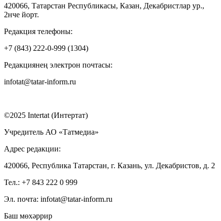
420066, Татарстан Республикасы, Казан, Декабристлар ур.,
2нче йорт.
Редакция телефоны:
+7 (843) 222-0-999 (1304)
Редакциянең электрон почтасы:
infotat@tatar-inform.ru
©2025 Intertat (Интертат)
Учредитель АО «Татмедиа»
Адрес редакции:
420066, Республика Татарстан, г. Казань, ул. Декабристов, д. 2
Тел.: +7 843 222 0 999
Эл. почта: infotat@tatar-inform.ru
Баш мөхәррир