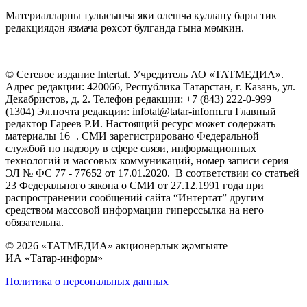
Материалларны тулысынча яки өлешчә куллану бары тик
редакциядән язмача рөхсәт булганда гына мөмкин.
© Сетевое издание Intertat. Учредитель АО «ТАТМЕДИА».
Адрес редакции: 420066, Республика Татарстан, г. Казань, ул.
Декабристов, д. 2. Телефон редакции: +7 (843) 222-0-999
(1304) Эл.почта редакции: infotat@tatar-inform.ru Главный
редактор Гареев Р.И. Настоящий ресурс может содержать
материалы 16+. СМИ зарегистрировано Федеральной
службой по надзору в сфере связи, информационных
технологий и массовых коммуникаций, номер записи серия
ЭЛ № ФС 77 - 77652 от 17.01.2020. В соответствии со статьей
23 Федерального закона о СМИ от 27.12.1991 года при
распространении сообщений сайта “Интертат” другим
средством массовой информации гиперссылка на него
обязательна.
© 2026 «ТАТМЕДИА» акционерлык җәмгыяте
ИА «Татар-информ»
Политика о персональных данных