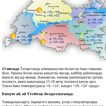
13 июльдә
Татарстанда алмашынучан-болытлы һава торышы
була. Урыны белән кыска вакытлы яңгыр, кайбер районнарда
яшенле яңгыр явачак. Көньяктан, көньяк-көнбатыштан уртача
тизлектә, яшен вакытында 15-18 метр тизлектә көчле җил.
Төнлә һава температурасы +9..+14˚, көндез +19..+24˚ градус.
Кимүче ай, ай Үгезбозау йолдызлыгында.
Тамыразыкларга, бәрәңгегә ашлама, үсеш стимуляторлары