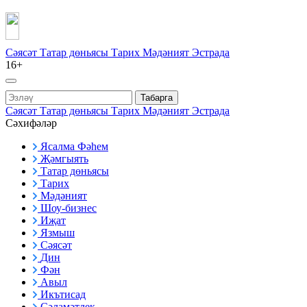
Сәясәт
Татар дөньясы
Тарих
Мәдәният
Эстрада
16+
Табарга
Сәясәт
Татар дөньясы
Тарих
Мәдәният
Эстрада
Сәхифәләр
Ясалма Фәһем
Җәмгыять
Татар дөньясы
Тарих
Мәдәният
Шоу-бизнес
Иҗат
Язмыш
Сәясәт
Дин
Фән
Авыл
Икътисад
Сәламәтлек