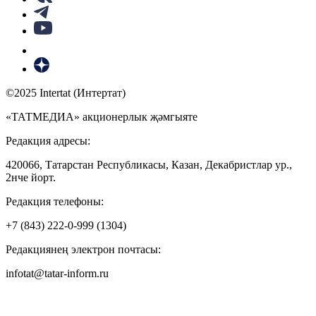
©2025 Intertat (Интертат)
«ТАТМЕДИА» акционерлык җәмгыяте
Редакция адресы:
420066, Татарстан Республикасы, Казан, Декабристлар ур.,
2нче йорт.
Редакция телефоны:
+7 (843) 222-0-999 (1304)
Редакциянең электрон почтасы:
infotat@tatar-inform.ru