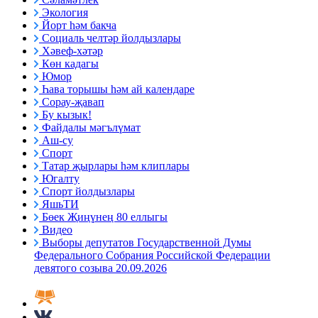
Экология
Йорт һәм бакча
Социаль челтәр йолдызлары
Хәвеф-хәтәр
Көн кадагы
Юмор
Һава торышы һәм ай календаре
Сорау-җавап
Бу кызык!
Файдалы мәгълүмат
Аш-су
Спорт
Татар җырлары һәм клиплары
Югалту
Спорт йолдызлары
ЯшьТИ
Бөек Җиңүнең 80 еллыгы
Видео
Выборы депутатов Государственной Думы
Федерального Собрания Российской Федерации
девятого созыва 20.09.2026