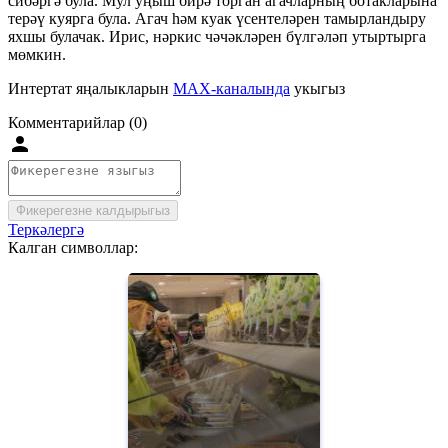
сибәргә була. Мул уңыш бирә торган агачларның ботакларына
терәү куярга була. Агач һәм куак үсентеләрен тамырландыру
яхшы булачак. Ирис, нәркис чәчәкләрен бүлгәләп утыртырга
мөмкин.
Интертат яңалыкларын
MAX-каналында
укыгыз
Комментарийлар (0)
Фикерегезне калдырыгыз
Теркәлергә
Калган символлар: