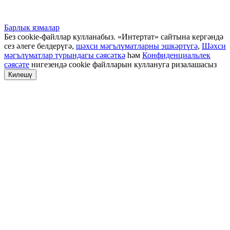
Барлык язмалар
Без cookie-файллар кулланабыз. «Интертат» сайтына кергәндә
сез әлеге белдерүгә,
шәхси мәгълүматларны эшкәртүгә
,
Шәхси
мәгълүматлар турындагы сәясәткә
һәм
Конфиденциальлек
сәясәте
нигезендә cookie файлларын куллануга ризалашасыз
Килешү