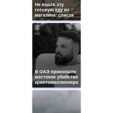
Не ешьте эту
готовую еду из
магазина: список
В ОАЭ произошло
жестокое убийство
криптомиллионера