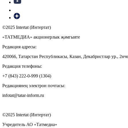
©2025 Intertat (Интертат)
«ТАТМЕДИА» акционерлык җәмгыяте
Редакция адресы:
420066, Татарстан Республикасы, Казан, Декабристлар ур., 2нче
Редакция телефоны:
+7 (843) 222-0-999 (1304)
Редакциянең электрон почтасы:
infotat@tatar-inform.ru
©2025 Intertat (Интертат)
Учредитель АО «Татмедиа»