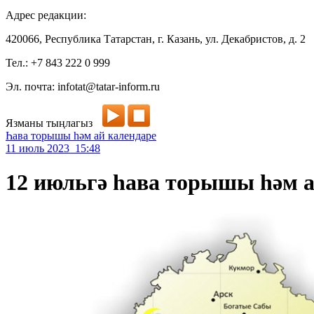
Адрес редакции:
420066, Республика Татарстан, г. Казань, ул. Декабристов, д. 2
Тел.: +7 843 222 0 999
Эл. почта: infotat@tatar-inform.ru
Язманы тыңлагыз
Һава торышы һәм ай календаре
11 июль 2023 15:48
12 июльгә һава торышы һәм а