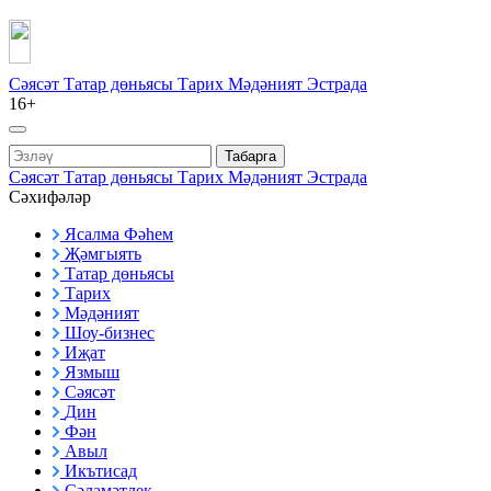
Сәясәт
Татар дөньясы
Тарих
Мәдәният
Эстрада
16+
Табарга
Сәясәт
Татар дөньясы
Тарих
Мәдәният
Эстрада
Сәхифәләр
Ясалма Фәһем
Җәмгыять
Татар дөньясы
Тарих
Мәдәният
Шоу-бизнес
Иҗат
Язмыш
Сәясәт
Дин
Фән
Авыл
Икътисад
Сәламәтлек