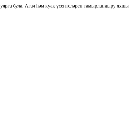
куярга була. Агач һәм куак үсентеләрен тамырландыру яхшы