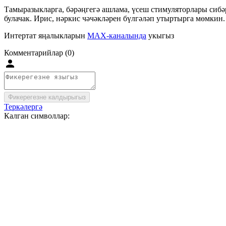
Тамыразыкларга, бәрәңгегә ашлама, үсеш стимуляторлары сибә
булачак. Ирис, нәркис чәчәкләрен бүлгәләп утыртырга мөмкин.
Интертат яңалыкларын
MAX-каналында
укыгыз
Комментарийлар (0)
Фикерегезне калдырыгыз
Теркәлергә
Калган символлар: