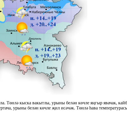
. Төнлә кыска вакытлы, урыны белән көчле яңгыр явачак, кайб
ртача, урыны белән көчле җил исәчәк. Төнлә һава температурасы 