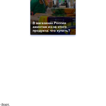
В магазинах России
ажиотаж из-за этого
продукта: что купить?
 йорт.