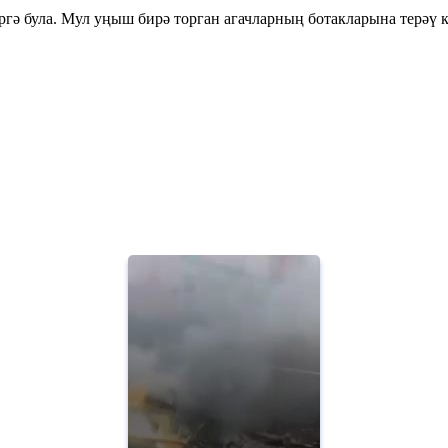
ргә була. Мул уңыш бирә торган агачларның ботакларына терәү 