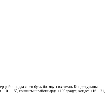
ер районнарда яшен була, боз явуы ихтимал. Көндез урыны
+10..+15˚, көнчыгыш районнарда +19˚ градус; көндез +16..+21,