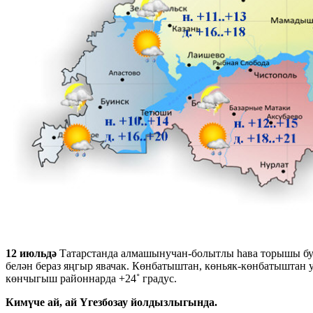
12 июльдә
Татарстанда алмашынучан-болытлы һава торышы була
белән бераз яңгыр явачак. Көнбатыштан, көньяк-көнбатыштан у
көнчыгыш районнарда +24˚ градус.
Кимүче ай, ай Үгезбозау йолдызлыгында.