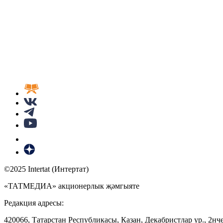
©2025 Intertat (Интертат)
«ТАТМЕДИА» акционерлык җәмгыяте
Редакция адресы:
420066, Татарстан Республикасы, Казан, Декабристлар ур., 2нче