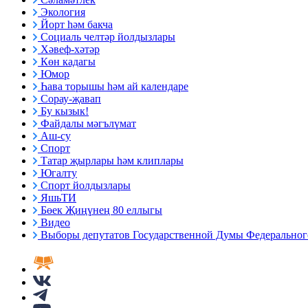
Экология
Йорт һәм бакча
Социаль челтәр йолдызлары
Хәвеф-хәтәр
Көн кадагы
Юмор
Һава торышы һәм ай календаре
Сорау-җавап
Бу кызык!
Файдалы мәгълүмат
Аш-су
Спорт
Татар җырлары һәм клиплары
Югалту
Спорт йолдызлары
ЯшьТИ
Бөек Җиңүнең 80 еллыгы
Видео
Выборы депутатов Государственной Думы Федерального