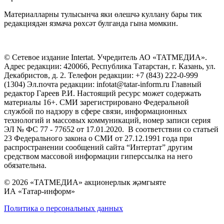
Материалларны тулысынча яки өлешчә куллану бары тик
редакциядән язмача рөхсәт булганда гына мөмкин.
© Сетевое издание Intertat. Учредитель АО «ТАТМЕДИА».
Адрес редакции: 420066, Республика Татарстан, г. Казань, ул.
Декабристов, д. 2. Телефон редакции: +7 (843) 222-0-999
(1304) Эл.почта редакции: infotat@tatar-inform.ru Главный
редактор Гареев Р.И. Настоящий ресурс может содержать
материалы 16+. СМИ зарегистрировано Федеральной
службой по надзору в сфере связи, информационных
технологий и массовых коммуникаций, номер записи серия
ЭЛ № ФС 77 - 77652 от 17.01.2020. В соответствии со статьей
23 Федерального закона о СМИ от 27.12.1991 года при
распространении сообщений сайта “Интертат” другим
средством массовой информации гиперссылка на него
обязательна.
© 2026 «ТАТМЕДИА» акционерлык җәмгыяте
ИА «Татар-информ»
Политика о персональных данных