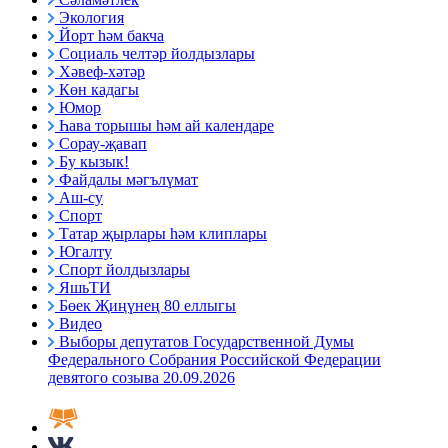
Экология
Йорт һәм бакча
Социаль челтәр йолдызлары
Хәвеф-хәтәр
Көн кадагы
Юмор
Һава торышы һәм ай календаре
Сорау-җавап
Бу кызык!
Файдалы мәгълүмат
Аш-су
Спорт
Татар җырлары һәм клиплары
Югалту
Спорт йолдызлары
ЯшьТИ
Бөек Җиңүнең 80 еллыгы
Видео
Выборы депутатов Государственной Думы
Федерального Собрания Российской Федерации
девятого созыва 20.09.2026