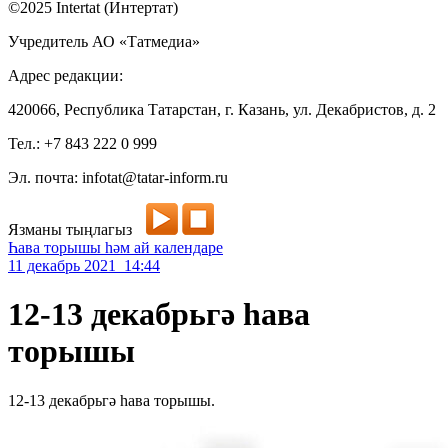
©2025 Intertat (Интертат)
Учредитель АО «Татмедиа»
Адрес редакции:
420066, Республика Татарстан, г. Казань, ул. Декабристов, д. 2
Тел.: +7 843 222 0 999
Эл. почта: infotat@tatar-inform.ru
Язманы тыңлагыз
Һава торышы һәм ай календаре
11 декабрь 2021 14:44
12-13 декабрьгә һава
торышы
12-13 декабрьгә һава торышы.