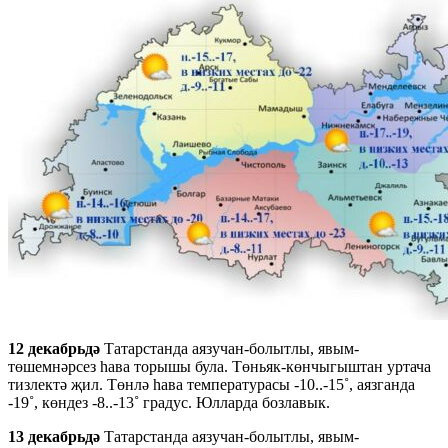
12 декабрьдә
Татарстанда аязучан-болытлы, явым-
төшемнәрсез һава торышы була. Төньяк-көнчыгыштан уртача
тизлектә җил. Төнлә һава температурасы -10..-15˚, аязганда
-19˚, көндез -8..-13˚ градус. Юлларда бозлавык.
13 декабрьдә
Татарстанда аязучан-болытлы, явым-