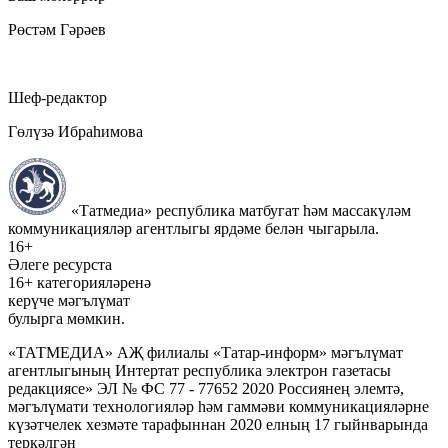
Рөстәм Гәрәев
Шеф-редактор
Гөлүзә Ибраһимова
«Татмедиа» республика матбугат һәм массакүләм
коммуникацияләр агентлыгы ярдәме белән чыгарыла.
16+
Әлеге ресурста
16+ категорияләренә
керүче мәгълүмат
булырга мөмкин.
«ТАТМЕДИА» АҖ филиалы «Татар-информ» мәгълүмат
агентлыгының Интертат республика электрон газетасы
редакциясе» ЭЛ № ФС 77 - 77652 2020 Россиянең элемтә,
мәгълүмати технологияләр һәм гаммәви коммуникацияләрне
күзәтчелек хезмәте тарафыннан 2020 елның 17 гыйнварында
теркәлгән