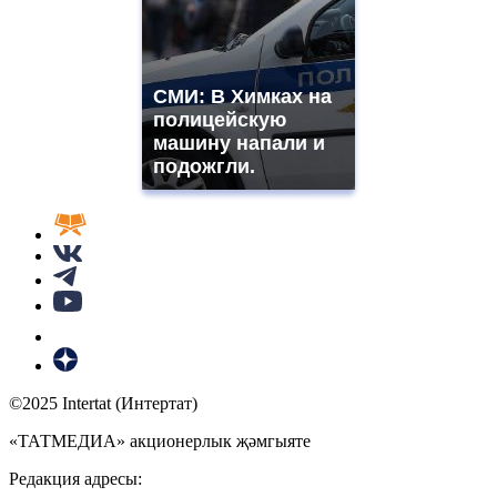
СМИ: В Химках на
полицейскую
машину напали и
подожгли.
©2025 Intertat (Интертат)
«ТАТМЕДИА» акционерлык җәмгыяте
Редакция адресы: