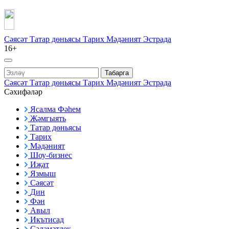
Сәясәт
Татар дөньясы
Тарих
Мәдәният
Эстрада
16+
Табарга
Сәясәт
Татар дөньясы
Тарих
Мәдәният
Эстрада
Сәхифәләр
Ясалма Фәһем
Җәмгыять
Татар дөньясы
Тарих
Мәдәният
Шоу-бизнес
Иҗат
Язмыш
Сәясәт
Дин
Фән
Авыл
Икътисад
Сәламәтлек