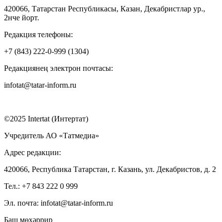
420066, Татарстан Республикасы, Казан, Декабристлар ур.,
2нче йорт.
Редакция телефоны:
+7 (843) 222-0-999 (1304)
Редакциянең электрон почтасы:
infotat@tatar-inform.ru
©2025 Intertat (Интертат)
Учредитель АО «Татмедиа»
Адрес редакции:
420066, Республика Татарстан, г. Казань, ул. Декабристов, д. 2
Тел.: +7 843 222 0 999
Эл. почта: infotat@tatar-inform.ru
Баш мөхәррир