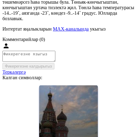
төшемнәрсез һава торышы була. Төньяк-көнчыгыштан,
көнчыгыштан уртача тизлектә җил. Төнлә һава температурасы
-14..-19˚, аязганда -23˚, көндез -9..-14˚ градус. Юлларда
бозлавык.
Интертат яңалыкларын
MAX-каналында
укыгыз
Комментарийлар (0)
Фикерегезне калдырыгыз
Теркәлергә
Калган символлар: