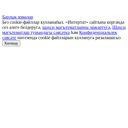
Барлык язмалар
Без cookie-файллар кулланабыз. «Интертат» сайтына кергәндә
сез әлеге белдерүгә,
шәхси мәгълүматларны эшкәртүгә
,
Шәхси
мәгълүматлар турындагы сәясәткә
һәм
Конфиденциальлек
сәясәте
нигезендә cookie файлларын куллануга ризалашасыз
Килешү