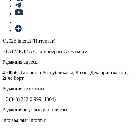
©2025 Intertat (Интертат)
«ТАТМЕДИА» акционерлык җәмгыяте
Редакция адресы:
420066, Татарстан Республикасы, Казан, Декабристлар ур.,
2нче йорт.
Редакция телефоны:
+7 (843) 222-0-999 (1304)
Редакциянең электрон почтасы:
infotat@tatar-inform.ru