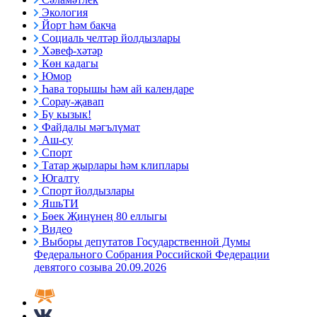
Экология
Йорт һәм бакча
Социаль челтәр йолдызлары
Хәвеф-хәтәр
Көн кадагы
Юмор
Һава торышы һәм ай календаре
Сорау-җавап
Бу кызык!
Файдалы мәгълүмат
Аш-су
Спорт
Татар җырлары һәм клиплары
Югалту
Спорт йолдызлары
ЯшьТИ
Бөек Җиңүнең 80 еллыгы
Видео
Выборы депутатов Государственной Думы
Федерального Собрания Российской Федерации
девятого созыва 20.09.2026