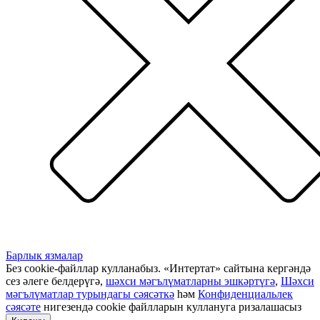
Барлык язмалар
Без cookie-файллар кулланабыз. «Интертат» сайтына кергәндә
сез әлеге белдерүгә,
шәхси мәгълүматларны эшкәртүгә
,
Шәхси
мәгълүматлар турындагы сәясәткә
һәм
Конфиденциальлек
сәясәте
нигезендә cookie файлларын куллануга ризалашасыз