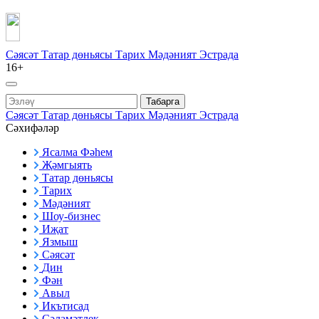
Сәясәт
Татар дөньясы
Тарих
Мәдәният
Эстрада
16+
Табарга
Сәясәт
Татар дөньясы
Тарих
Мәдәният
Эстрада
Сәхифәләр
Ясалма Фәһем
Җәмгыять
Татар дөньясы
Тарих
Мәдәният
Шоу-бизнес
Иҗат
Язмыш
Сәясәт
Дин
Фән
Авыл
Икътисад
Сәламәтлек