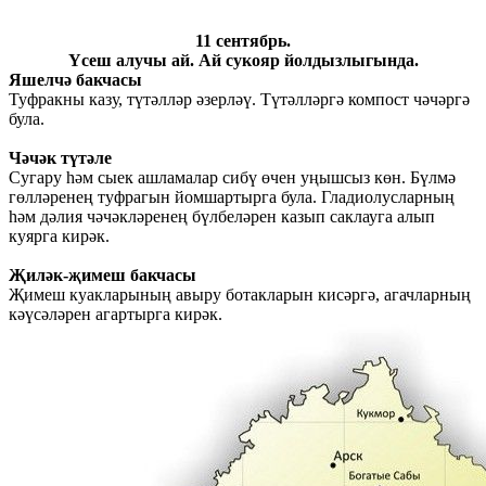
11 сентябрь.
Үсеш алучы ай. Ай сукояр йолдызлыгында.
Яшелчә бакчасы
Туфракны казу, түтәлләр әзерләү. Түтәлләргә компост чәчәргә
була.
Чәчәк түтәле
Сугару һәм сыек ашламалар сибү өчен уңышсыз көн. Бүлмә
гөлләренең туфрагын йомшартырга була. Гладиолусларның
һәм дәлия чәчәкләренең бүлбеләрен казып саклауга алып
куярга кирәк.
Җиләк-җимеш бакчасы
Җимеш куакларының авыру ботакларын кисәргә, агачларның
кәүсәләрен агартырга кирәк.