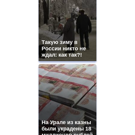
Такую зиму в
России никто не
ждал: как так?!
На Урале из казны
были украдены 18
миллионов рублей