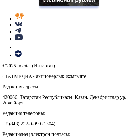
©2025 Intertat (Интертат)
«ТАТМЕДИА» акционерлык җәмгыяте
Редакция адресы:
420066, Татарстан Республикасы, Казан, Декабристлар ур.,
2нче йорт.
Редакция телефоны:
+7 (843) 222-0-999 (1304)
Редакциянең электрон почтасы: