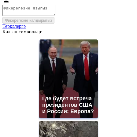
Фикерегезне калдырыгыз
Теркәлергә
Калган символлар:
Где будет встреча
президентов США
и России: Европа?