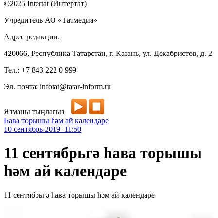
©2025 Intertat (Интертат)
Учредитель АО «Татмедиа»
Адрес редакции:
420066, Республика Татарстан, г. Казань, ул. Декабристов, д. 2
Тел.: +7 843 222 0 999
Эл. почта: infotat@tatar-inform.ru
Язманы тыңлагыз
Һава торышы һәм ай календаре
10 сентябрь 2019 11:50
11 сентябрьгә һава торышы
һәм ай календаре
11 сентябрьгә һава торышы һәм ай календаре