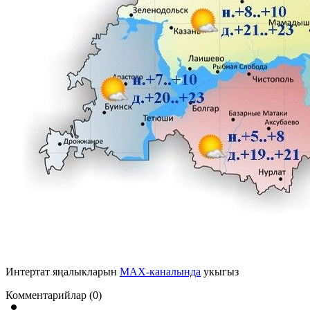
Интертат яңалыкларын
MAX-каналында
укыгыз
Комментарийлар (0)