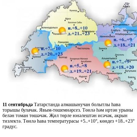
11 сентябрьдә
Татарстанда алмашынучан болытлы һава
торышы булачак. Явым-төшемнәрсез. Төнлә һәм иртән урыны
белән томан төшәчәк. Җил төрле юнәлештән исәчәк, акрын
тизлектә. Төнлә һава температурасы +5..+10°, көндез +18..+23°
градус.