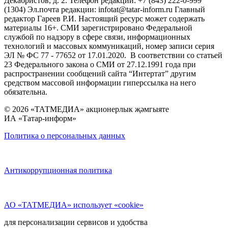
Декабристов, д. 2. Телефон редакции: +7 (843) 222-0-999
(1304) Эл.почта редакции: infotat@tatar-inform.ru Главный
редактор Гареев Р.И. Настоящий ресурс может содержать
материалы 16+. СМИ зарегистрировано Федеральной
службой по надзору в сфере связи, информационных
технологий и массовых коммуникаций, номер записи серия
ЭЛ № ФС 77 - 77652 от 17.01.2020. В соответствии со статьей
23 Федерального закона о СМИ от 27.12.1991 года при
распространении сообщений сайта “Интертат” другим
средством массовой информации гиперссылка на него
обязательна.
© 2026 «ТАТМЕДИА» акционерлык җәмгыяте
ИА «Татар-информ»
Политика о персональных данных
Антикоррупционная политика
АО «ТАТМЕДИА» использует «cookie»
для персонализации сервисов и удобства