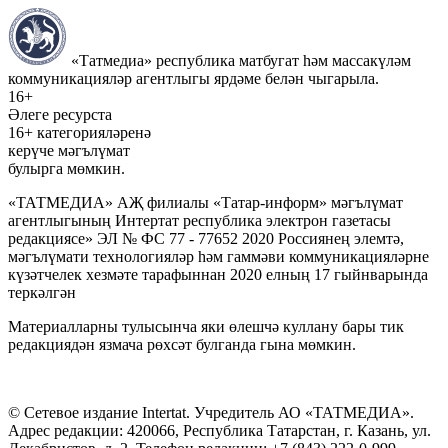
«Татмедиа» республика матбугат һәм массакүләм
коммуникацияләр агентлыгы ярдәме белән чыгарыла.
16+
Әлеге ресурста
16+ категорияләренә
керүче мәгълүмат
булырга мөмкин.
«ТАТМЕДИА» АҖ филиалы «Татар-информ» мәгълүмат
агентлыгының Интертат республика электрон газетасы
редакциясе» ЭЛ № ФС 77 - 77652 2020 Россиянең элемтә,
мәгълүмати технологияләр һәм гаммәви коммуникацияләрне
күзәтчелек хезмәте тарафыннан 2020 елның 17 гыйнварында
теркәлгән
Материалларны тулысынча яки өлешчә куллану бары тик
редакциядән язмача рөхсәт булганда гына мөмкин.
© Сетевое издание Intertat. Учредитель АО «ТАТМЕДИА».
Адрес редакции: 420066, Республика Татарстан, г. Казань, ул.