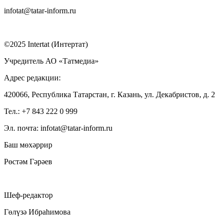
infotat@tatar-inform.ru
©2025 Intertat (Интертат)
Учредитель АО «Татмедиа»
Адрес редакции:
420066, Республика Татарстан, г. Казань, ул. Декабристов, д. 2
Тел.: +7 843 222 0 999
Эл. почта: infotat@tatar-inform.ru
Баш мөхәррир
Рөстәм Гәрәев
Шеф-редактор
Гөлүзә Ибраһимова