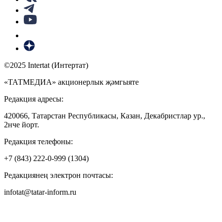
©2025 Intertat (Интертат)
«ТАТМЕДИА» акционерлык җәмгыяте
Редакция адресы:
420066, Татарстан Республикасы, Казан, Декабристлар ур.,
2нче йорт.
Редакция телефоны:
+7 (843) 222-0-999 (1304)
Редакциянең электрон почтасы:
infotat@tatar-inform.ru