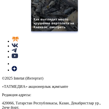
Как выглядит место
крушение вертолета на
Кавказе: смотреть
©2025 Intertat (Интертат)
«ТАТМЕДИА» акционерлык җәмгыяте
Редакция адресы:
420066, Татарстан Республикасы, Казан, Декабристлар ур.,
2нче йорт.