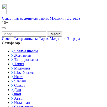
Сәясәт
Татар дөньясы
Тарих
Мәдәният
Эстрада
16+
Табарга
Сәясәт
Татар дөньясы
Тарих
Мәдәният
Эстрада
Сәхифәләр
Ясалма Фәһем
Җәмгыять
Татар дөньясы
Тарих
Мәдәният
Шоу-бизнес
Иҗат
Язмыш
Сәясәт
Дин
Фән
Авыл
Икътисад
Сәламәтлек