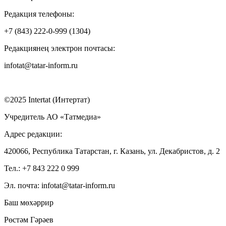
Редакция телефоны:
+7 (843) 222-0-999 (1304)
Редакциянең электрон почтасы:
infotat@tatar-inform.ru
©2025 Intertat (Интертат)
Учредитель АО «Татмедиа»
Адрес редакции:
420066, Республика Татарстан, г. Казань, ул. Декабристов, д. 2
Тел.: +7 843 222 0 999
Эл. почта: infotat@tatar-inform.ru
Баш мөхәррир
Рөстәм Гәрәев