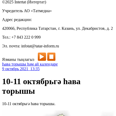
©2025 Intertat (Интертат)
Учредитель АО «Татмедиа»
Адрес редакции:
420066, Республика Татарстан, г. Казань, ул. Декабристов, д. 2
Тел.: +7 843 222 0 999
Эл. почта: infotat@tatar-inform.ru
Язманы тыңлагыз
Һава торышы һәм ай календаре
9 октябрь 2021 13:35
10-11 октябрьгә һава
торышы
10-11 октябрьгә һава торышы.