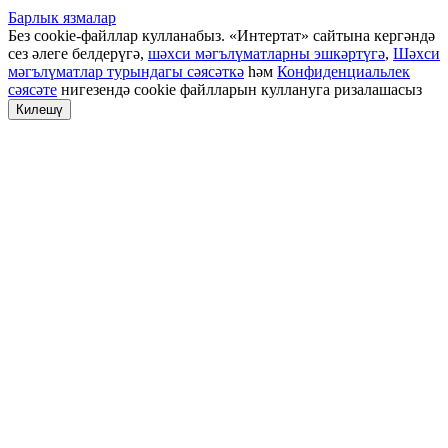
Барлык язмалар
Без cookie-файллар кулланабыз. «Интертат» сайтына кергәндә
сез әлеге белдерүгә,
шәхси мәгълүматларны эшкәртүгә
,
Шәхси
мәгълүматлар турындагы сәясәткә
һәм
Конфиденциальлек
сәясәте
нигезендә cookie файлларын куллануга ризалашасыз
Килешү