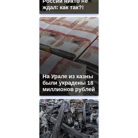
России никто не
ждал: как так?!
На Урале из казны
были украдены 18
миллионов рублей