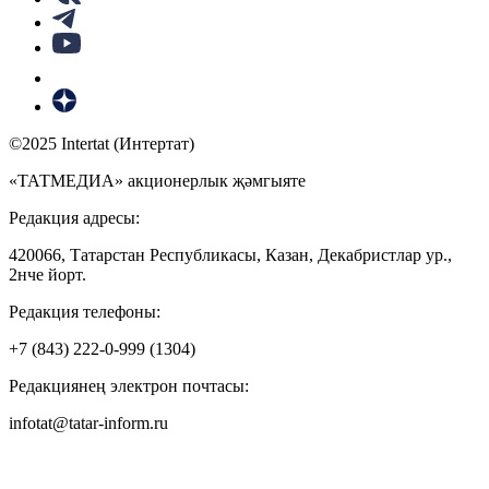
©2025 Intertat (Интертат)
«ТАТМЕДИА» акционерлык җәмгыяте
Редакция адресы:
420066, Татарстан Республикасы, Казан, Декабристлар ур.,
2нче йорт.
Редакция телефоны:
+7 (843) 222-0-999 (1304)
Редакциянең электрон почтасы:
infotat@tatar-inform.ru