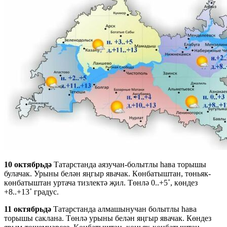
10 октябрьдә
Татарстанда аязучан-болытлы һава торышы
булачак. Урыны белән яңгыр явачак. Көнбатыштан, төньяк-
көнбатыштан уртача тизлектә җил. Төнлә 0..+5˚, көндез
+8..+13˚ градус.
11 октябрьдә
Татарстанда алмашынучан болытлы һава
торышы саклана. Төнлә урыны белән яңгыр явачак. Көндез