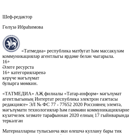
Шеф-редактор
Гөлүзә Ибраһимова
«Татмедиа» республика матбугат һәм массакүләм
коммуникацияләр агентлыгы ярдәме белән чыгарыла.
16+
Әлеге ресурста
16+ категорияләренә
керүче мәгълүмат
булырга мөмкин.
«ТАТМЕДИА» АҖ филиалы «Татар-информ» мәгълүмат
агентлыгының Интертат республика электрон газетасы
редакциясе» ЭЛ № ФС 77 - 77652 2020 Россиянең элемтә,
мәгълүмати технологияләр һәм гаммәви коммуникацияләрне
күзәтчелек хезмәте тарафыннан 2020 елның 17 гыйнварында
теркәлгән
Материалларны тулысынча яки өлешчә куллану бары тик