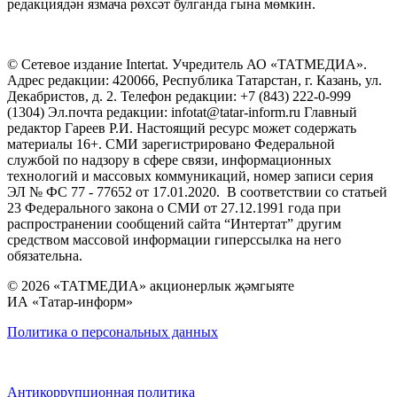
редакциядән язмача рөхсәт булганда гына мөмкин.
© Сетевое издание Intertat. Учредитель АО «ТАТМЕДИА».
Адрес редакции: 420066, Республика Татарстан, г. Казань, ул.
Декабристов, д. 2. Телефон редакции: +7 (843) 222-0-999
(1304) Эл.почта редакции: infotat@tatar-inform.ru Главный
редактор Гареев Р.И. Настоящий ресурс может содержать
материалы 16+. СМИ зарегистрировано Федеральной
службой по надзору в сфере связи, информационных
технологий и массовых коммуникаций, номер записи серия
ЭЛ № ФС 77 - 77652 от 17.01.2020. В соответствии со статьей
23 Федерального закона о СМИ от 27.12.1991 года при
распространении сообщений сайта “Интертат” другим
средством массовой информации гиперссылка на него
обязательна.
© 2026 «ТАТМЕДИА» акционерлык җәмгыяте
ИА «Татар-информ»
Политика о персональных данных
Антикоррупционная политика