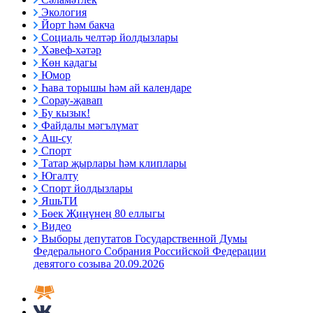
Экология
Йорт һәм бакча
Социаль челтәр йолдызлары
Хәвеф-хәтәр
Көн кадагы
Юмор
Һава торышы һәм ай календаре
Сорау-җавап
Бу кызык!
Файдалы мәгълүмат
Аш-су
Спорт
Татар җырлары һәм клиплары
Югалту
Спорт йолдызлары
ЯшьТИ
Бөек Җиңүнең 80 еллыгы
Видео
Выборы депутатов Государственной Думы
Федерального Собрания Российской Федерации
девятого созыва 20.09.2026