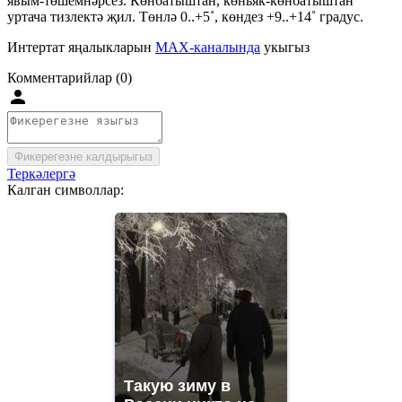
явым-төшемнәрсез. Көнбатыштан, көньяк-көнбатыштан
уртача тизлектә җил. Төнлә 0..+5˚, көндез +9..+14˚ градус.
Интертат яңалыкларын
MAX-каналында
укыгыз
Комментарийлар (0)
Фикерегезне калдырыгыз
Теркәлергә
Калган символлар:
Такую зиму в