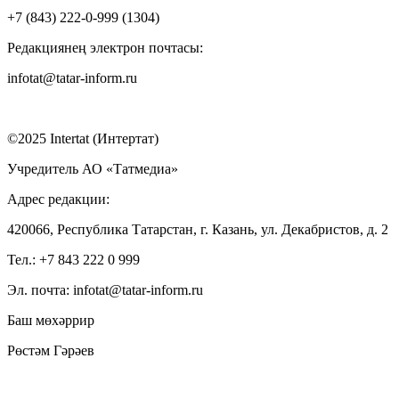
+7 (843) 222-0-999 (1304)
Редакциянең электрон почтасы:
infotat@tatar-inform.ru
©2025 Intertat (Интертат)
Учредитель АО «Татмедиа»
Адрес редакции:
420066, Республика Татарстан, г. Казань, ул. Декабристов, д. 2
Тел.: +7 843 222 0 999
Эл. почта: infotat@tatar-inform.ru
Баш мөхәррир
Рөстәм Гәрәев