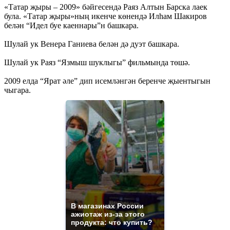
«Татар җыры – 2009» бәйгесендә Раяз Алтын Барска лаек
була. «Татар җыры»ның икенче көнендә Илһам Шакиров
белән “Идел буе каеннары”н башкара.
Шулай ук Венера Ганиева белән дә дуэт башкара.
Шулай ук Раяз “Язмыш шуклыгы” фильмында төшә.
2009 елда “Ярат әле” дип исемләнгән беренче җыентыгын
чыгара.
В магазинах России
ажиотаж из-за этого
продукта: что купить?