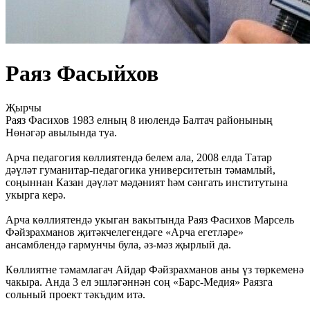
Раяз Фасыйхов
Җырчы
Раяз Фасихов 1983 елның 8 июлендә Балтач районының
Нөнәгәр авылында туа.
Арча педагогия көллиятендә белем ала, 2008 елда Татар
дәүләт гуманитар-педагогика университетын тәмамлый,
соңыннан Казан дәүләт мәдәният һәм сәнгать институтына
укырга керә.
Арча көллиятендә укыган вакытында Раяз Фасихов Марсель
Фәйзрахманов җитәкчелегендәге «Арча егетләре»
ансамблендә гармунчы була, әз-мәз җырлый да.
Көллиятне тәмамлагач Айдар Фәйзрахманов аны үз төркеменә
чакыра. Анда 3 ел эшләгәннән соң «Барс-Медия» Раязга
сольный проект тәкъдим итә.