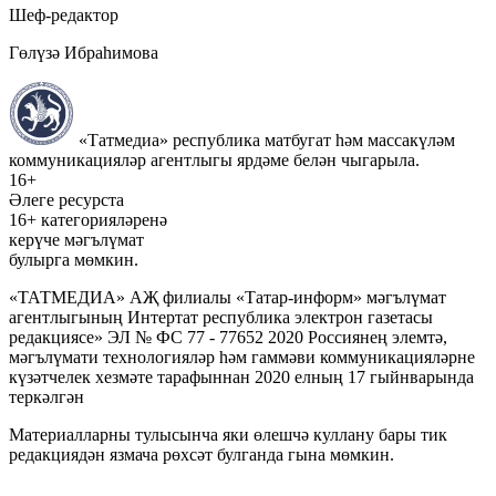
Шеф-редактор
Гөлүзә Ибраһимова
«Татмедиа» республика матбугат һәм массакүләм
коммуникацияләр агентлыгы ярдәме белән чыгарыла.
16+
Әлеге ресурста
16+ категорияләренә
керүче мәгълүмат
булырга мөмкин.
«ТАТМЕДИА» АҖ филиалы «Татар-информ» мәгълүмат
агентлыгының Интертат республика электрон газетасы
редакциясе» ЭЛ № ФС 77 - 77652 2020 Россиянең элемтә,
мәгълүмати технологияләр һәм гаммәви коммуникацияләрне
күзәтчелек хезмәте тарафыннан 2020 елның 17 гыйнварында
теркәлгән
Материалларны тулысынча яки өлешчә куллану бары тик
редакциядән язмача рөхсәт булганда гына мөмкин.