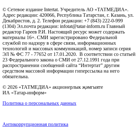
© Сетевое издание Intertat. Учредитель АО «ТАТМЕДИА».
Адрес редакции: 420066, Республика Татарстан, г. Казань, ул.
Декабристов, д. 2. Телефон редакции: +7 (843) 222-0-999
(1304) Эл.почта редакции: infotat@tatar-inform.ru Главный
редактор Гареев Р.И. Настоящий ресурс может содержать
материалы 16+. СМИ зарегистрировано Федеральной
службой по надзору в сфере связи, информационных
технологий и массовых коммуникаций, номер записи серия
ЭЛ № ФС 77 - 77652 от 17.01.2020. В соответствии со статьей
23 Федерального закона о СМИ от 27.12.1991 года при
распространении сообщений сайта “Интертат” другим
средством массовой информации гиперссылка на него
обязательна.
© 2026 «ТАТМЕДИА» акционерлык җәмгыяте
ИА «Татар-информ»
Политика о персональных данных
Антикоррупционная политика