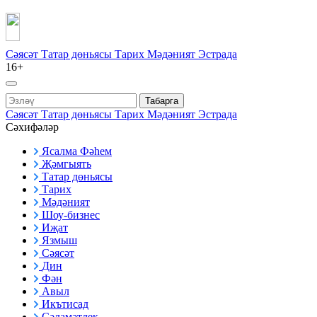
Сәясәт
Татар дөньясы
Тарих
Мәдәният
Эстрада
16+
Табарга
Сәясәт
Татар дөньясы
Тарих
Мәдәният
Эстрада
Сәхифәләр
Ясалма Фәһем
Җәмгыять
Татар дөньясы
Тарих
Мәдәният
Шоу-бизнес
Иҗат
Язмыш
Сәясәт
Дин
Фән
Авыл
Икътисад
Сәламәтлек