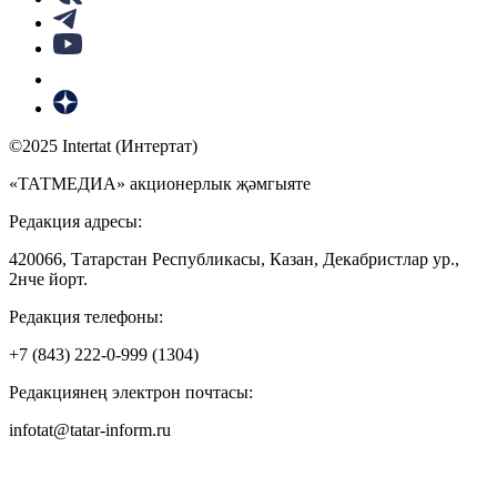
©2025 Intertat (Интертат)
«ТАТМЕДИА» акционерлык җәмгыяте
Редакция адресы:
420066, Татарстан Республикасы, Казан, Декабристлар ур.,
2нче йорт.
Редакция телефоны:
+7 (843) 222-0-999 (1304)
Редакциянең электрон почтасы:
infotat@tatar-inform.ru