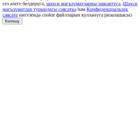
сез әлеге белдерүгә,
шәхси мәгълүматларны эшкәртүгә
,
Шәхси
мәгълүматлар турындагы сәясәткә
һәм
Конфиденциальлек
сәясәте
нигезендә cookie файлларын куллануга ризалашасыз
Килешү