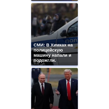
СМИ: В Химках на
полицейскую
машину напали и
подожгли.