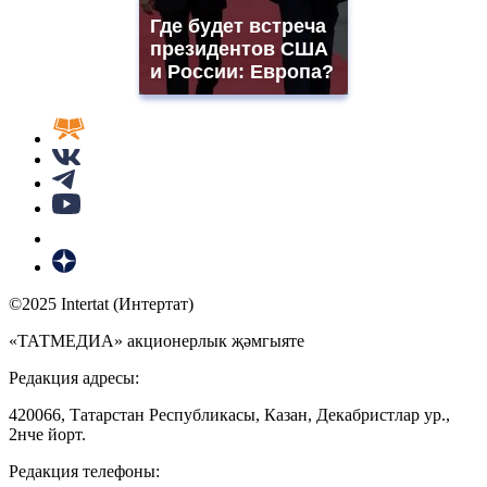
Где будет встреча
президентов США
и России: Европа?
©2025 Intertat (Интертат)
«ТАТМЕДИА» акционерлык җәмгыяте
Редакция адресы:
420066, Татарстан Республикасы, Казан, Декабристлар ур.,
2нче йорт.
Редакция телефоны: