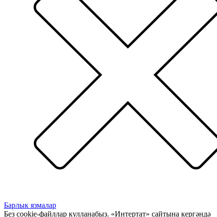
Барлык язмалар
Без cookie-файллар кулланабыз. «Интертат» сайтына кергәндә