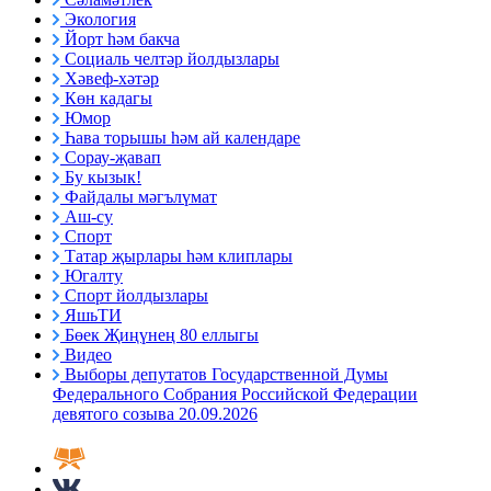
Экология
Йорт һәм бакча
Социаль челтәр йолдызлары
Хәвеф-хәтәр
Көн кадагы
Юмор
Һава торышы һәм ай календаре
Сорау-җавап
Бу кызык!
Файдалы мәгълүмат
Аш-су
Спорт
Татар җырлары һәм клиплары
Югалту
Спорт йолдызлары
ЯшьТИ
Бөек Җиңүнең 80 еллыгы
Видео
Выборы депутатов Государственной Думы
Федерального Собрания Российской Федерации
девятого созыва 20.09.2026