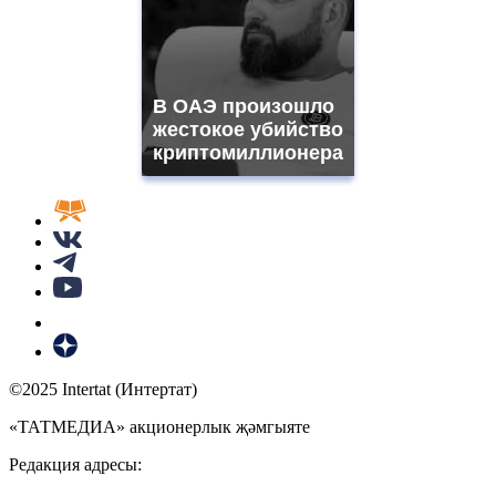
В ОАЭ произошло
жестокое убийство
криптомиллионера
©2025 Intertat (Интертат)
«ТАТМЕДИА» акционерлык җәмгыяте
Редакция адресы: