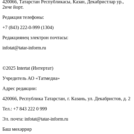
420066, Татарстан Республикасы, Казан, Декабристлар ур.,
2нче йорт.
Редакция телефоны:
+7 (843) 222-0-999 (1304)
Редакциянең электрон почтасы:
infotat@tatar-inform.ru
©2025 Intertat (Интертат)
Учредитель АО «Татмедиа»
Адрес редакции:
420066, Республика Татарстан, г. Казань, ул. Декабристов, д. 2
Тел.: +7 843 222 0 999
Эл. почта: infotat@tatar-inform.ru
Баш мөхәррир