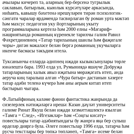
ачылары кичереп тә, аларның бер-берсенә тугрылык
саклавын, батырлык, кыюлык күрсәтүләре аркасында,
ниһаять, кавышу бәхетенә ирешүләрен тирән психологик-
сәнгати чаралар ярдәмендә тасвирлаган бу роман урта мәктәп
һәм махсус педагогия уку йортларының укыту
программаларына кертелә һәм 2000 елны «Мәгариф»
нәшриятында романның күренекле тарихчы галим Равил
Фәхретдиневнең «Татар тарихының шанлы һәм фаҗигале
чоры» дигән мәкаләсе белән бергә романның укучыларга
икенче басмасы тәкъдим ителә.
Туксанынчы елларда әдипнең иҗади кызыксынулары төрле
юнәлештә бара. 1993 елда ул, Румыниядә яшәүче Добруҗа
татарларының халык авыз иҗатына мөрәҗәгать итеп, анда
аеруча киң таралыш алган «Чура батыр» дастанын хәзерге
татар әдәби теленә күчерә һәм аны аерым китап итеп
бастырып чыгара.
Ф.Латыйфиның каләме фәнни фантастика жанрында да
сизелерлек нәтиҗәләргә ирешә: Казан дәүләт университеты
галиме Ринат Якуш белән иҗади хезмәттәшлектә язылган
«Тамга = След», «Игезәкләр» һәм «Соңгы кисәтү»
повестьлары татар әдәбиятындагы бу жанрга яңа бер сулыш
өрделәр дияргә була. Әлеге повестьлар 1996 елда, татарча һәм
русча текстлары бер төпкә төпләнеп, «Тамга» исеме белән