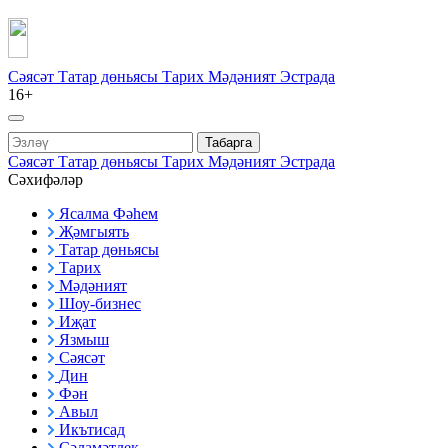
Сәясәт
Татар дөньясы
Тарих
Мәдәният
Эстрада
16+
Табарга
Сәясәт
Татар дөньясы
Тарих
Мәдәният
Эстрада
Сәхифәләр
Ясалма Фәһем
Җәмгыять
Татар дөньясы
Тарих
Мәдәният
Шоу-бизнес
Иҗат
Язмыш
Сәясәт
Дин
Фән
Авыл
Икътисад
Сәламәтлек