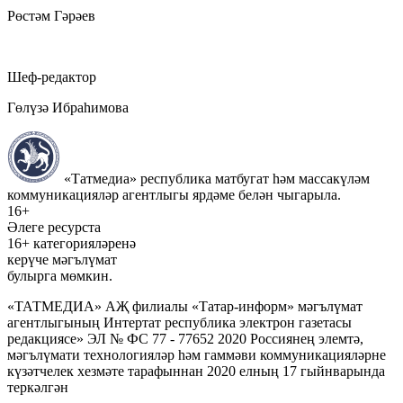
Рөстәм Гәрәев
Шеф-редактор
Гөлүзә Ибраһимова
«Татмедиа» республика матбугат һәм массакүләм
коммуникацияләр агентлыгы ярдәме белән чыгарыла.
16+
Әлеге ресурста
16+ категорияләренә
керүче мәгълүмат
булырга мөмкин.
«ТАТМЕДИА» АҖ филиалы «Татар-информ» мәгълүмат
агентлыгының Интертат республика электрон газетасы
редакциясе» ЭЛ № ФС 77 - 77652 2020 Россиянең элемтә,
мәгълүмати технологияләр һәм гаммәви коммуникацияләрне
күзәтчелек хезмәте тарафыннан 2020 елның 17 гыйнварында
теркәлгән