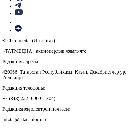
©2025 Intertat (Интертат)
«ТАТМЕДИА» акционерлык җәмгыяте
Редакция адресы:
420066, Татарстан Республикасы, Казан, Декабристлар ур.,
2нче йорт.
Редакция телефоны:
+7 (843) 222-0-999 (1304)
Редакциянең электрон почтасы:
infotat@tatar-inform.ru