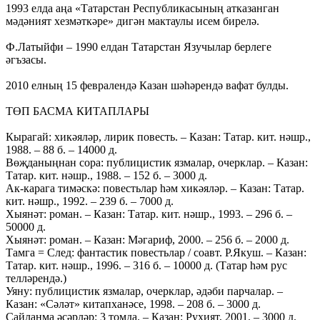
1993 елда аңа «Татарстан Республикасының атказанган
мәдәният хезмәткәре» дигән мактаулы исем бирелә.
Ф.Латыйфи – 1990 елдан Татарстан Язучылар берлеге
әгъзасы.
2010 елның 15 февралендә Казан шәһәрендә вафат булды.
ТӨП БАСМА КИТАПЛАРЫ
Кырагай: хикәяләр, лирик повесть. – Казан: Татар. кит. нәшр.,
1988. – 88 б. – 14000 д.
Вөҗданыңнан сора: публицистик язмалар, очерклар. – Казан:
Татар. кит. нәшр., 1988. – 152 б. – 3000 д.
Ак-карага тимәскә: повестьлар һәм хикәяләр. – Казан: Татар.
кит. нәшр., 1992. – 239 б. – 7000 д.
Хыянәт: роман. – Казан: Татар. кит. нәшр., 1993. – 296 б. –
50000 д.
Хыянәт: роман. – Казан: Мәгариф, 2000. – 256 б. – 2000 д.
Тамга = След: фантастик повестьлар / соавт. Р.Якуш. – Казан:
Татар. кит. нәшр., 1996. – 316 б. – 10000 д. (Татар һәм рус
телләрендә.)
Уяну: публицистик язмалар, очерклар, әдәби парчалар. –
Казан: «Сәләт» китапханәсе, 1998. – 208 б. – 3000 д.
Сайланма әсәрләр: 3 томда. – Казан: Рухият, 2001. – 3000 д.