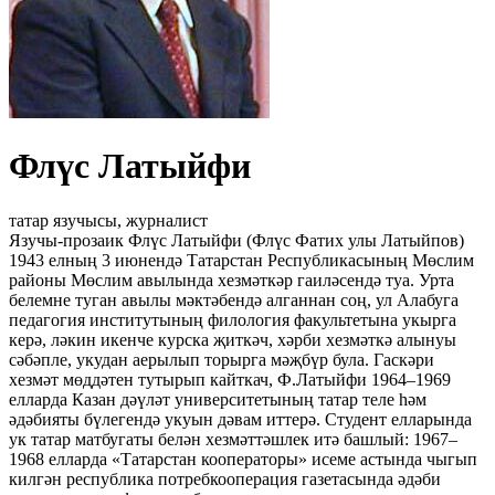
Флүс Латыйфи
татар язучысы, журналист
Язучы-прозаик Флүс Латыйфи (Флүс Фатих улы Латыйпов)
1943 елның 3 июнендә Татарстан Республикасының Мөслим
районы Мөслим авылында хезмәткәр гаиләсендә туа. Урта
белемне туган авылы мәктәбендә алганнан соң, ул Алабуга
педагогия институтының филология факультетына укырга
керә, ләкин икенче курска җиткәч, хәрби хезмәткә алынуы
сәбәпле, укудан аерылып торырга мәҗбүр була. Гаскәри
хезмәт мөддәтен тутырып кайткач, Ф.Латыйфи 1964–1969
елларда Казан дәүләт университетының татар теле һәм
әдәбияты бүлегендә укуын дәвам иттерә. Студент елларында
ук татар матбугаты белән хезмәттәшлек итә башлый: 1967–
1968 елларда «Татарстан кооператоры» исеме астында чыгып
килгән республика потребкооперация газетасында әдәби