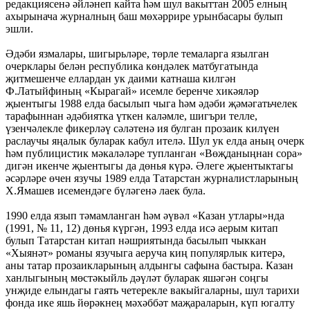
редакциясенә әйләнеп кайта һәм шул вакыттан 2005 елның
ахырынача журналның баш мөхәррире урынбасары булып
эшли.
Әдәби язмалары, шигырьләре, төрле темаларга язылган
очерклары белән республика көндәлек матбугатында
җитмешенче еллардан ук даими катнаша килгән
Ф.Латыйфиның «Кырагай» исемле беренче хикәяләр
җыентыгы 1988 елда басылып чыга һәм әдәби җәмәгатьчелек
тарафыннан әдәбиятка үткен каләмле, шигъри телле,
үзенчәлекле фикерләү сәләтенә ия булган прозаик килүен
раслаучы яңалык буларак кабул ителә. Шул ук елда аның очерк
һәм публицистик мәкаләләре тупланган «Вөҗданыңнан сора»
дигән икенче җыентыгы да дөнья күрә. Әлеге җыентыктагы
әсәрләре өчен язучы 1989 елда Татарстан журналистларының
Х.Ямашев исемендәге бүләгенә лаек була.
1990 елда язып тәмамланган һәм әүвәл «Казан утлары»нда
(1991, № 11, 12) дөнья күргән, 1993 елда исә аерым китап
булып Татарстан китап нәшриятында басылып чыккан
«Хыянәт» романы язучыга аеруча киң популярлык китерә,
аны татар прозаикларының алдынгы сафына бастыра. Казан
ханлыгының мөстәкыйль дәүләт буларак яшәгән соңгы
унҗиде елындагы гаять четерекле вакыйгаларны, шул тарихи
фонда ике яшь йөрәкнең мәхәббәт маҗараларын, күп югалту