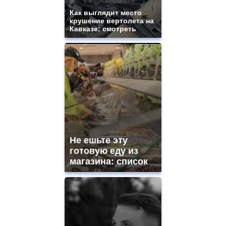
Как выглядит место
крушение вертолета на
Кавказе: смотреть
Не ешьте эту
готовую еду из
магазина: список