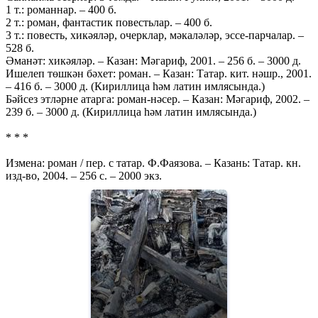
1 т.: романнар. – 400 б.
2 т.: роман, фантастик повестьлар. – 400 б.
3 т.: повесть, хикәяләр, очерклар, мәкаләләр, эссе-парчалар. –
528 б.
Әманәт: хикәяләр. – Казан: Мәгариф, 2001. – 256 б. – 3000 д.
Ишелеп төшкән бәхет: роман. – Казан: Татар. кит. нәшр., 2001.
– 416 б. – 3000 д. (Кириллица һәм латин имлясында.)
Бәйсез этләрне атарга: роман-нәсер. – Казан: Мәгариф, 2002. –
239 б. – 3000 д. (Кириллица һәм латин имлясында.)
* * *
Измена: роман / пер. с татар. Ф.Фаязова. – Казань: Татар. кн.
изд-во, 2004. – 256 с. – 2000 экз.