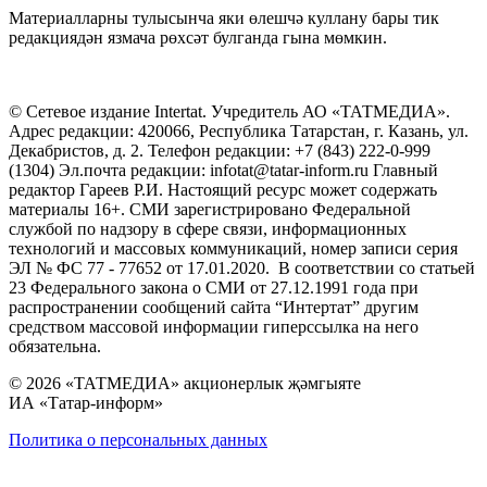
Материалларны тулысынча яки өлешчә куллану бары тик
редакциядән язмача рөхсәт булганда гына мөмкин.
© Сетевое издание Intertat. Учредитель АО «ТАТМЕДИА».
Адрес редакции: 420066, Республика Татарстан, г. Казань, ул.
Декабристов, д. 2. Телефон редакции: +7 (843) 222-0-999
(1304) Эл.почта редакции: infotat@tatar-inform.ru Главный
редактор Гареев Р.И. Настоящий ресурс может содержать
материалы 16+. СМИ зарегистрировано Федеральной
службой по надзору в сфере связи, информационных
технологий и массовых коммуникаций, номер записи серия
ЭЛ № ФС 77 - 77652 от 17.01.2020. В соответствии со статьей
23 Федерального закона о СМИ от 27.12.1991 года при
распространении сообщений сайта “Интертат” другим
средством массовой информации гиперссылка на него
обязательна.
© 2026 «ТАТМЕДИА» акционерлык җәмгыяте
ИА «Татар-информ»
Политика о персональных данных