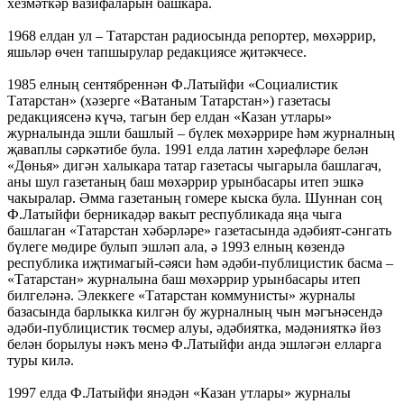
хезмәткәр вазифаларын башкара.
1968 елдан ул – Татарстан радиосында репортер, мөхәррир,
яшьләр өчен тапшырулар редакциясе җитәкчесе.
1985 елның сентябреннән Ф.Латыйфи «Социалистик
Татарстан» (хәзерге «Ватаным Татарстан») газетасы
редакциясенә күчә, тагын бер елдан «Казан утлары»
журналында эшли башлый – бүлек мөхәррире һәм журналның
җаваплы сәркәтибе була. 1991 елда латин хәрефләре белән
«Дөнья» дигән халыкара татар газетасы чыгарыла башлагач,
аны шул газетаның баш мөхәррир урынбасары итеп эшкә
чакыралар. Әмма газетаның гомере кыска була. Шуннан соң
Ф.Латыйфи берникадәр вакыт республикада яңа чыга
башлаган «Татарстан хәбәрләре» газетасында әдәбият-сәнгать
бүлеге мөдире булып эшләп ала, ә 1993 елның көзендә
республика иҗтимагый-сәяси һәм әдәби-публицистик басма –
«Татарстан» журналына баш мөхәррир урынбасары итеп
билгеләнә. Элеккеге «Татарстан коммунисты» журналы
базасында барлыкка килгән бу журналның чын мәгънәсендә
әдәби-публицистик төсмер алуы, әдәбиятка, мәдәнияткә йөз
белән борылуы нәкъ менә Ф.Латыйфи анда эшләгән елларга
туры килә.
1997 елда Ф.Латыйфи янәдән «Казан утлары» журналы