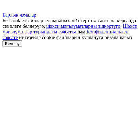
Барлык язмалар
Без cookie-файллар кулланабыз. «Интертат» сайтына кергәндә
сез әлеге белдерүгә,
шәхси мәгълүматларны эшкәртүгә
,
Шәхси
мәгълүматлар турындагы сәясәткә
һәм
Конфиденциальлек
сәясәте
нигезендә cookie файлларын куллануга ризалашасыз
Килешү