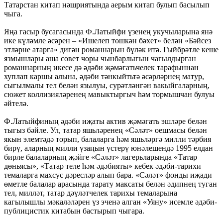
Татарстан китап нәшриятында аерым китап булып басылып
чыга.
Яңа гасыр бусагасында Ф.Латыйфи үзенең укучыларына янә
ике күләмле әсәрен – «Ишелеп төшкән бәхет» белән «Бәйсез
этләрне атарга» дигән романнарын бүләк итә. Гыйбрәтле кеше
язмышлары аша совет чоры чынбарлыгын чагылдырган
романнарның икесе дә әдәби җәмәгатьчелек тарафыннан
хуплап каршы алына, әдәби тәнкыйтьтә әсәрләрнең матур,
сыгылмалы тел белән язылуы, сурәтләнгән вакыйгаларның,
сюжет коллизияләренең мавыктыргыч һәм тормышчан булуы
әйтелә.
Ф.Латыйфиның әдәби иҗаты актив җәмәгать эшләре белән
тыгыз бәйле. Ул, татар яшьләренең «Сәләт» оешмасы белән
якын элемтәдә торып, балаларга һәм яшьләргә милли тәрбия
бирү, аларның милли үзаңын үстерү юнәлешендә 1995 елдан
бирле балаларның җәйге «Сәләт» лагерьларында «Татар
дөньясы», «Татар теле һәм әдәбияты» кебек әдәби-тарихи
темаларга махсус дәресләр алып бара. «Сәләт» фонды иҗади
өметле балалар арасында тарату максаты белән әдипнең туган
тел, милләт, татар дәүләтчелек тарихы темаларына
кагылышлы мәкаләләрен үз эченә алган «Уяну» исемле әдәби-
публицистик китабын бастырып чыгара.