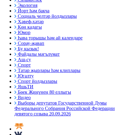
Экология
Йорт һәм бакча
Социаль челтәр йолдызлары
Хәвеф-хәтәр
Көн кадагы
Юмор
Һава торышы һәм ай календаре
Сорау-җавап
Бу кызык!
Файдалы мәгълүмат
Аш-су
Спорт
Татар җырлары һәм клиплары
Югалту
Спорт йолдызлары
ЯшьТИ
Бөек Җиңүнең 80 еллыгы
Видео
Выборы депутатов Государственной Думы
Федерального Собрания Российской Федерации
девятого созыва 20.09.2026