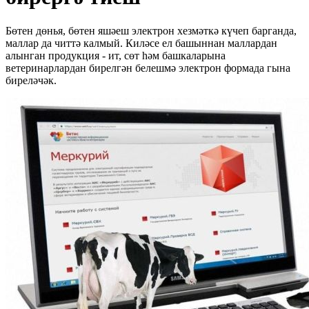
Бөтен дөнья, бөтен яшәеш электрон хезмәткә күчеп барганда,
маллар да читтә калмый. Киләсе ел башыннан маллардан
алынган продукция - ит, сөт һәм башкаларына
ветеринарлардан бирелгән белешмә электрон формада гына
биреләчәк.