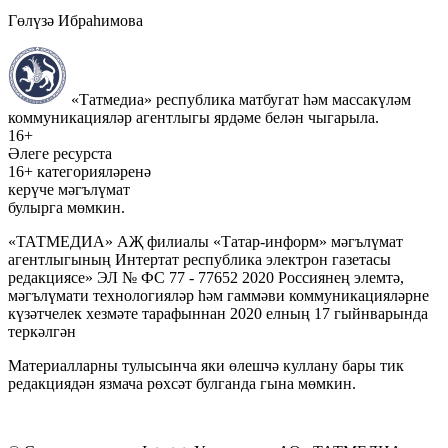
Гөлүзә Ибраһимова
«Татмедиа» республика матбугат һәм массакүләм
коммуникацияләр агентлыгы ярдәме белән чыгарыла.
16+
Әлеге ресурста
16+ категорияләренә
керүче мәгълүмат
булырга мөмкин.
«ТАТМЕДИА» АҖ филиалы «Татар-информ» мәгълүмат
агентлыгының Интертат республика электрон газетасы
редакциясе» ЭЛ № ФС 77 - 77652 2020 Россиянең элемтә,
мәгълүмати технологияләр һәм гаммәви коммуникацияләрне
күзәтчелек хезмәте тарафыннан 2020 елның 17 гыйнварында
теркәлгән
Материалларны тулысынча яки өлешчә куллану бары тик
редакциядән язмача рөхсәт булганда гына мөмкин.