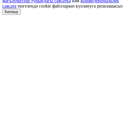
мәгълүматлар турындагы сәясәткә
һәм
Конфиденциальлек
сәясәте
нигезендә cookie файлларын куллануга ризалашасыз
Килешү