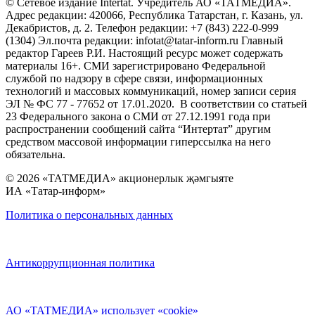
© Сетевое издание Intertat. Учредитель АО «ТАТМЕДИА».
Адрес редакции: 420066, Республика Татарстан, г. Казань, ул.
Декабристов, д. 2. Телефон редакции: +7 (843) 222-0-999
(1304) Эл.почта редакции: infotat@tatar-inform.ru Главный
редактор Гареев Р.И. Настоящий ресурс может содержать
материалы 16+. СМИ зарегистрировано Федеральной
службой по надзору в сфере связи, информационных
технологий и массовых коммуникаций, номер записи серия
ЭЛ № ФС 77 - 77652 от 17.01.2020. В соответствии со статьей
23 Федерального закона о СМИ от 27.12.1991 года при
распространении сообщений сайта “Интертат” другим
средством массовой информации гиперссылка на него
обязательна.
© 2026 «ТАТМЕДИА» акционерлык җәмгыяте
ИА «Татар-информ»
Политика о персональных данных
Антикоррупционная политика
АО «ТАТМЕДИА» использует «cookie»