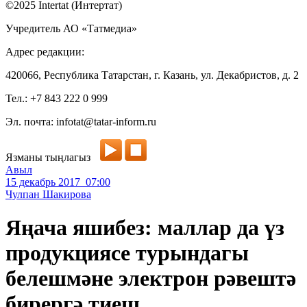
©2025 Intertat (Интертат)
Учредитель АО «Татмедиа»
Адрес редакции:
420066, Республика Татарстан, г. Казань, ул. Декабристов, д. 2
Тел.: +7 843 222 0 999
Эл. почта: infotat@tatar-inform.ru
Язманы тыңлагыз
Авыл
15 декабрь 2017 07:00
Чулпан Шакирова
Яңача яшибез: маллар да үз
продукциясе турындагы
белешмәне электрон рәвештә
бирергә тиеш