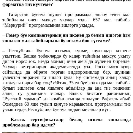
форматка тиз күчтеме?
– Татарстан буенча шушы программада эшләү өчен мал
табиблары өчен махсус укулар узды. 657 мал табибы
“Меркурий” програмасында эшләргә укыды.
–
Гомер буе компьютерның ни икәнен дә белми яшәгән һәм
эшләгән мал табибларына бу өстәмә йөк түгелме?
–
Республика буенча ихтыяҗ күпме, шулкадәр кешене
укыттык. Башка төбәкләрдә бу кадәр табибны махсус укыту
дигән нәрсә юк. Бездә моның өчен акча да бүленеп бирелде.
Укулар ветеринария академиясендә уза. Россельхознадзор
сайтында да өйрәтә торган видеороликлар бар, шуннан
үзлектән өйрәнеп тә эшләп була. Бу системада аның кадәр
катлаулы нәрсә бар соң? Әйтик, 35 ел буе колхозда мал табибы
булып эшләгән олы яшьтәге абзыйлар да аңа тиз төшенеп
алды, су урынына эчәләр. Балык Бистәсе районының
“Русский мрамор” ит комбинатында эшләүче Рафаэль абый
Әхмәдиев 60 яше тулып килүгә карамастан, программаны тиз
үзләштерде. Республика буенча андый мисаллар күп.
–
Кәгазь сертификатлар белән, искечә эшләгәндә
проблемалар бар идеме?