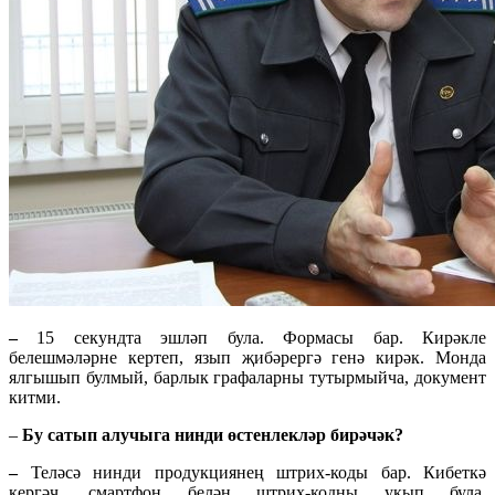
–
15 секундта эшләп була. Формасы бар. Кирәкле
белешмәләрне кертеп, язып җибәрергә генә кирәк. Монда
ялгышып булмый, барлык графаларны тутырмыйча, документ
китми.
–
Бу сатып алучыга нинди өстенлекләр бирәчәк?
–
Теләсә нинди продукциянең штрих-коды бар. Кибеткә
кергәч, смартфон белән штрих-кодны укып була.