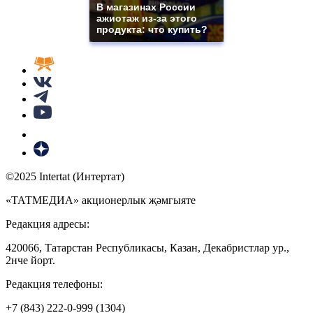
В магазинах России
ажиотаж из-за этого
продукта: что купить?
©2025 Intertat (Интертат)
«ТАТМЕДИА» акционерлык җәмгыяте
Редакция адресы:
420066, Татарстан Республикасы, Казан, Декабристлар ур.,
2нче йорт.
Редакция телефоны:
+7 (843) 222-0-999 (1304)