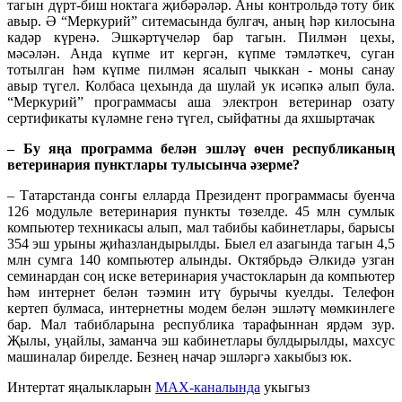
тагын дүрт-биш ноктага җибәрәләр. Аны контрольдә тоту бик
авыр. Ә “Меркурий” ситемасында булгач, аның һәр килосына
кадәр күренә. Эшкәртүчеләр бар тагын. Пилмән цехы,
мәсәлән. Анда күпме ит кергән, күпме тәмләткеч, суган
тотылган һәм күпме пилмән ясалып чыккан - моны санау
авыр түгел. Колбаса цехында да шулай ук исәпкә алып була.
“Меркурий” программасы аша электрон ветеринар озату
сертификаты күләмне генә түгел, сыйфатны да яхшыртачак
– Бу яңа программа белән эшләү өчен республиканың
ветеринария пунктлары тулысынча әзерме?
– Татарстанда сонгы елларда Президент программасы буенча
126 модульле ветеринария пункты төзелде. 45 млн сумлык
компьютер техникасы алып, мал табибы кабинетлары, барысы
354 эш урыны җиһазландырылды. Быел ел азагында тагын 4,5
млн сумга 140 компьютер алынды. Октябрьдә Әлкидә узган
семинардан соң иске ветеринария участокларын да компьютер
һәм интернет белән тәэмин итү бурычы куелды. Телефон
кертеп булмаса, интернетны модем белән эшләтү мөмкинлеге
бар. Мал табибларына республика тарафыннан ярдәм зур.
Җылы, уңайлы, заманча эш кабинетлары булдырылды, махсус
машиналар бирелде. Безнең начар эшләргә хакыбыз юк.
Интертат яңалыкларын
MAX-каналында
укыгыз