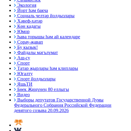
Экология
Йорт һәм бакча
Социаль челтәр йолдызлары
Хәвеф-хәтәр
Көн кадагы
Юмор
Һава торышы һәм ай календаре
Сорау-җавап
Бу кызык!
Файдалы мәгълүмат
Аш-су
Спорт
Татар җырлары һәм клиплары
Югалту
Спорт йолдызлары
ЯшьТИ
Бөек Җиңүнең 80 еллыгы
Видео
Выборы депутатов Государственной Думы
Федерального Собрания Российской Федерации
девятого созыва 20.09.2026