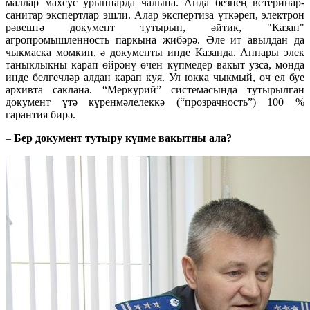
маллар махсус урыннарда чалына. Анда безнең ветеринар-
санитар экспертлар эшли. Алар экспертиза үткәреп, электрон
рәвештә документ тутырып, әйтик, "Казан"
агропромышленность паркына җибәрә. Әле ит авылдан да
чыкмаска мөмкин, ә документы инде Казанда. Аннары элек
таныклыкны карап өйрәнү өчен күпмедер вакыт узса, монда
инде белгечләр алдан карап куя. Ул юкка чыкмый, өч ел буе
архивта саклана. “Меркурий” системасында тутырылган
документ үтә күренмәлелеккә (“прозрачность”) 100 %
гарантия бирә.
–
Бер документ тутыру күпме вакытны ала?