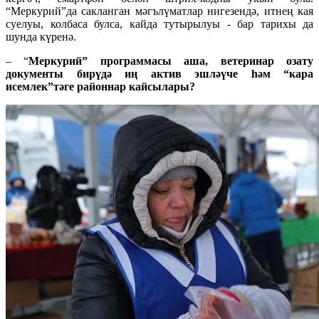
“Меркурий”да сакланган мәгълүматлар нигезендә, итнең кая
суелуы, колбаса булса, кайда тутырылуы - бар тарихы да
шунда күренә.
– “
Меркурий” программасы аша, ветеринар озату
документы бирүдә иң актив эшләүче һәм “кара
исемлек”тәге районнар кайсылары?