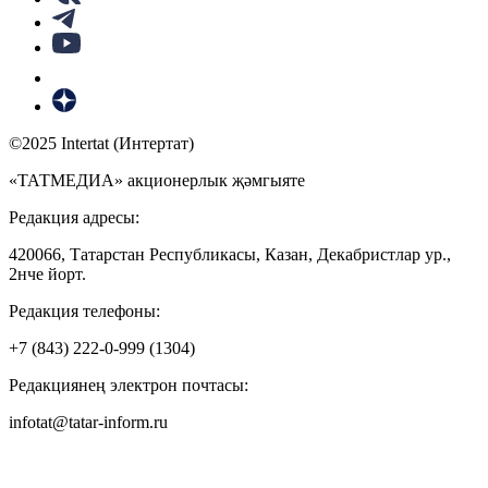
©2025 Intertat (Интертат)
«ТАТМЕДИА» акционерлык җәмгыяте
Редакция адресы:
420066, Татарстан Республикасы, Казан, Декабристлар ур.,
2нче йорт.
Редакция телефоны:
+7 (843) 222-0-999 (1304)
Редакциянең электрон почтасы:
infotat@tatar-inform.ru