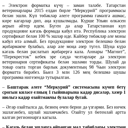
–
Электрон форматка күчү – заман таләбе. Татарстан
ветеринарлары 2015 елдан бирле “Меркурий” программасы
белән эшли. Күп төбәкләр әлеге программа гамәлгә ашмас,
кире кагарлар дип, аңа кушылмады. Күрше Ульян өлкәсен
аерып әйтер идем. Бүген дә алар Татарстаннан күп
продукцияне кәгазь формада кабул итә. Республика электрон
сертификат белән 100 % эшләр иде. Кайбер төбәкләр әле моны
кабул итә алмый. Без продукцияне электрон белешмә белән
җибәрмәкче булабыз, алар әле моңа әзер түгел. Шуңа күрә
кәгазь белән раслатып җибәрергә кала. Аннары “Магнит”,
“Перекресток” кебек эре сәүдә челтәрләре дә электрон
ветеринария сертификаты белән эшләми торды. Шулай да
товар озата торган барлык документның 98 %ын электрон
форматта бирәбез. Быел 3 млн 126 мең белешмә шушы
программа нигезендә тутырылган.
–
Баштарак әлеге “Меркурий” системасына күчеп бетү
срогын киләсе елның 1 гыйнварына кадәр дисәләр, хәзер 1
июльгә
кадәр озайтмакчы
булалар бугай.
– Әгәр озайтылса да, безнең өчен берни дә үзгәрми. Без ничек
эшләгәнбез, шулай эшләячәкбез. Озайту ул бөтенләй артта
калган регионнарга кагыла.
–
Кәгазь белән эшләргә өйрәнгән мал табиблары электрон