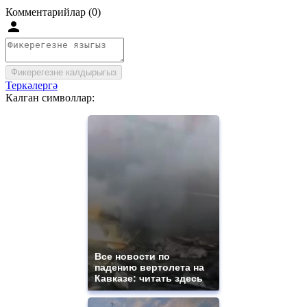
Комментарийлар (0)
Фикерегезне калдырыгыз
Теркәлергә
Калган символлар:
Все новости по
падению вертолета на
Кавказе: читать здесь