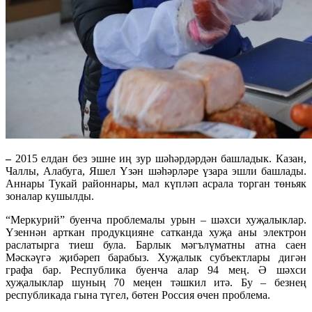
–
2015 елдан без эшне иң зур шәһәрдәрдән башладык. Казан,
Чаллы, Алабуга, Яшел Үзән шәһәрләре үзара эшли башлады.
Аннары Тукай районнары, мал күпләп асрала торган төньяк
зоналар кушылды.
“Меркурий” буенча проблемалы урын – шәхси хуҗалыклар.
Үзеннән арткан продукцияне сатканда хуҗа аны электрон
раслатырга тиеш була. Барлык мәгълүматны атна саен
Мәскәүгә җибәреп барабыз. Хуҗалык субъектлары дигән
графа бар. Республика буенча алар 94 мең. Ә шәхси
хуҗалыклар шуның 70 меңен тәшкил итә. Бу – безнең
республикада гына түгел, бөтен Россия өчен проблема.