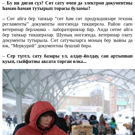
–
Бу ни дигән сүз? Сөт сату өчен дә электрон документны
һаман-һаман тутырып торасы буламы?
–
Сөт айга бер тапкыр “сөт һәм сөт продукцияләре техник
регламенты” документы нигезендә тикшерелә. Район саен
ветеринар берләшмә – лабораторияләр бар. Анда сөтне айга
бер тапкыр тикшерәләр. Шуның нигезендә, ветеринар озату
документы тутырыла. Сөт сатучыларга моның бер зыяны да
юк, “Меркурий” документны бушлай бирә.
–
Сер түгел, сату базары ул, алдау-йолдау, сан артыннан
куып, сыйфатны аксата торган өлкә...