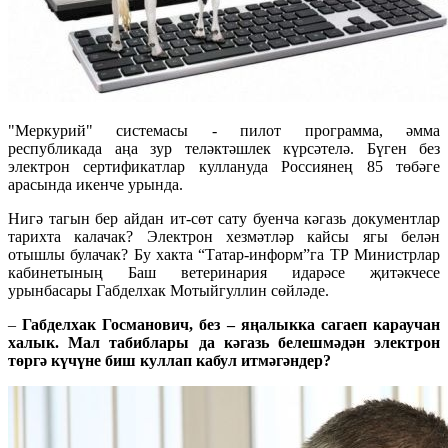
"Меркурий" системасы - пилот программа, әмма
республикада аңа зур теләктәшлек күрсәтелә. Бүген без
электрон сертификатлар куллануда Россиянең 85 төбәге
арасында икенче урында.
Нигә тагын бер айдан ит-сөт сату буенча кәгазь документлар
тарихта калачак? Электрон хезмәтләр кайсы ягы белән
отышлы булачак? Бу хакта “Татар-информ”га ТР Министрлар
кабинетының Баш ветеринария идарәсе җитәкчесе
урынбасары Габделхак Мотыйгуллин сөйләде.
–
Габделхак Госманович, без – яңалыкка сагаеп караучан
халык. Мал табиблары да кәгазь белешмәдән электрон
төргә күчүне биш куллап кабул итмәгәндер?