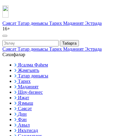
Сәясәт
Татар дөньясы
Тарих
Мәдәният
Эстрада
16+
Табарга
Сәясәт
Татар дөньясы
Тарих
Мәдәният
Эстрада
Сәхифәләр
Ясалма Фәһем
Җәмгыять
Татар дөньясы
Тарих
Мәдәният
Шоу-бизнес
Иҗат
Язмыш
Сәясәт
Дин
Фән
Авыл
Икътисад
Сәламәтлек