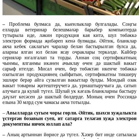
–
Проблема булмаса да, кыенлыклар булгалады. Соңгы
елларда ветеринар белешмәләр барыбер компьютерда
тутырыла иде, ләкин продукция кая китә, шул төбәккә
электрон формада җибәреп кенә булмады. Әйтик, бланклар
акча кебек саклагыч чаралар белән бастырылган булса да,
аларны ялган юл белән ясау очраклары теркәлде. Кайбер
серияләр югалгалап та торды. Аннан соң сертификатның
чынмы, ялганмы икәнен ачыклау өчен дә шактый вакыт
сарыф ителде. Мисал өчен, бер төбәктән икенче төбәккә
озатылган продукциянең сыйфатын, сертификатны тикшерү
эшләре берәр айга сузылган вакытлар булды. Мондый озак
вакыт товарны җитештерүчегә дә, урнаштыручыга да, сатып
алучыга да кулай түгел. Шулай ук кәгазь бланкларны бастыру
дәүләт кесәсен дә шактый бөлдерде. Моның өчен Россиядә
елына 30 млрд сум чамасы акча тотылды.
–
Авылларда сугым чоры гөрли. Әйтик, шәхси хуҗалыкта
үстергән бозавын суеп, ит сатарга теләгән хуҗа электрон
документны ничек юллап ала?
–
Аның артыннан йөрисе дә түгел. Хәзер бит инде сатыласы