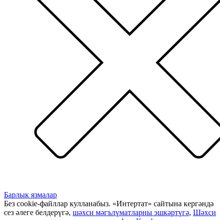
Барлык язмалар
Без cookie-файллар кулланабыз. «Интертат» сайтына кергәндә
сез әлеге белдерүгә,
шәхси мәгълүматларны эшкәртүгә
,
Шәхси