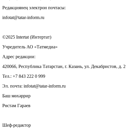
Редакциянең электрон почтасы:
infotat@tatar-inform.ru
©2025 Intertat (Интертат)
Учредитель АО «Татмедиа»
Адрес редакции:
420066, Республика Татарстан, г. Казань, ул. Декабристов, д. 2
Тел.: +7 843 222 0 999
Эл. почта: infotat@tatar-inform.ru
Баш мөхәррир
Рөстәм Гәрәев
Шеф-редактор