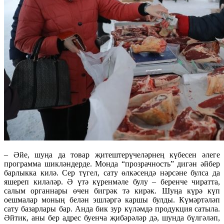
– Әйе, шуңа да товар җитештерүчеләрнең күбесен әлеге
программа шикләндерде. Монда “прозрачность” дигән әйбер
барлыкка килә. Сер түгел, сату өлкәсендә нәрсәне булса да
яшереп киләләр. Ә үтә күренмәле булу – беренче чиратта,
салым органнары өчен бигрәк тә кирәк. Шуңа күрә күп
оешмалар моның белән эшләргә каршы булды. Күмәртәләп
сату базарлары бар. Анда бик зур күләмдә продукция сатыла.
Әйтик, аны бер адрес буенча җибәрәләр дә, шунда бүлгәләп,