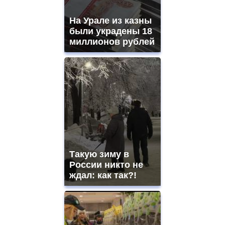
На Урале из казны
были украдены 18
миллионов рублей
Такую зиму в
России никто не
ждал: как так?!