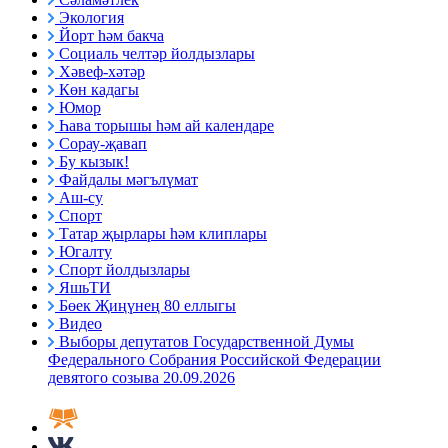
Экология
Йорт һәм бакча
Социаль челтәр йолдызлары
Хәвеф-хәтәр
Көн кадагы
Юмор
Һава торышы һәм ай календаре
Сорау-җавап
Бу кызык!
Файдалы мәгълүмат
Аш-су
Спорт
Татар җырлары һәм клиплары
Югалту
Спорт йолдызлары
ЯшьТИ
Бөек Җиңүнең 80 еллыгы
Видео
Выборы депутатов Государственной Думы
Федерального Собрания Российской Федерации
девятого созыва 20.09.2026