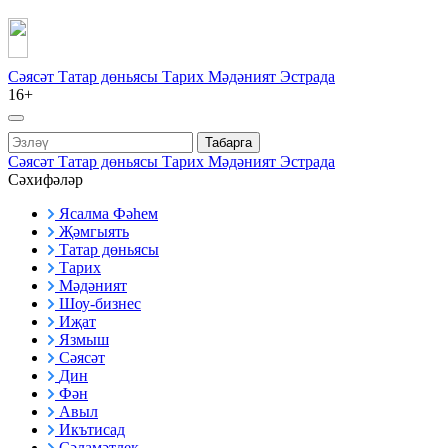
Сәясәт
Татар дөньясы
Тарих
Мәдәният
Эстрада
16+
Табарга
Сәясәт
Татар дөньясы
Тарих
Мәдәният
Эстрада
Сәхифәләр
Ясалма Фәһем
Җәмгыять
Татар дөньясы
Тарих
Мәдәният
Шоу-бизнес
Иҗат
Язмыш
Сәясәт
Дин
Фән
Авыл
Икътисад
Сәламәтлек