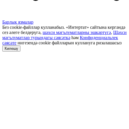
Барлык язмалар
Без cookie-файллар кулланабыз. «Интертат» сайтына кергәндә
сез әлеге белдерүгә,
шәхси мәгълүматларны эшкәртүгә
,
Шәхси
мәгълүматлар турындагы сәясәткә
һәм
Конфиденциальлек
сәясәте
нигезендә cookie файлларын куллануга ризалашасыз
Килешү