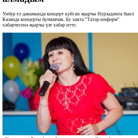
Унбер ел дәвамында концерт куйган җырчы Нурзадәнең быел
Казанда концерты булмаячак. Бу хакта "Татар-информ"
хәбәрчесенә җырчы үзе хәбәр итте.