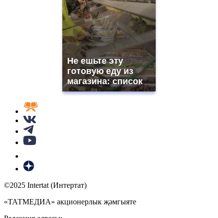
Не ешьте эту
готовую еду из
магазина: список
©2025 Intertat (Интертат)
«ТАТМЕДИА» акционерлык җәмгыяте