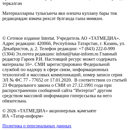
теркәлгән
Материалларны тулысынча яки өлешчә куллану бары тик
редакциядән язмача рөхсәт булганда гына мөмкин.
© Сетевое издание Intertat. Учредитель АО «ТАТМЕДИА».
Адрес редакции: 420066, Республика Татарстан, г. Казань, ул.
Декабристов, д. 2. Телефон редакции: +7 (843) 222-0-999
(1304) Эл.почта редакции: infotat@tatar-inform.ru Главный
редактор Гареев Р.И. Настоящий ресурс может содержать
материалы 16+. СМИ зарегистрировано Федеральной
службой по надзору в сфере связи, информационных
технологий и массовых коммуникаций, номер записи серия
ЭЛ № ФС 77 - 77652 от 17.01.2020. В соответствии со статьей
23 Федерального закона о СМИ от 27.12.1991 года при
распространении сообщений сайта “Интертат” другим
средством массовой информации гиперссылка на него
обязательна.
© 2026 «ТАТМЕДИА» акционерлык җәмгыяте
ИА «Татар-информ»
Политика о персональных данных