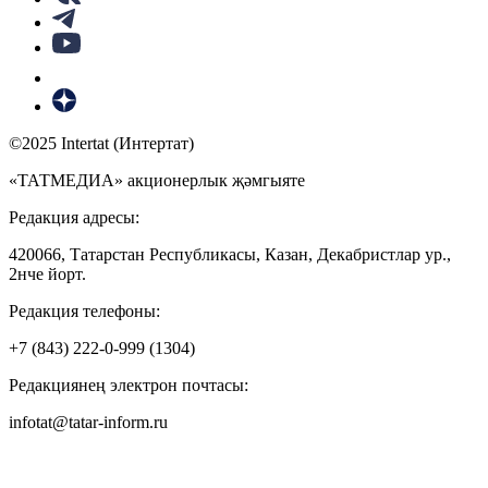
©2025 Intertat (Интертат)
«ТАТМЕДИА» акционерлык җәмгыяте
Редакция адресы:
420066, Татарстан Республикасы, Казан, Декабристлар ур.,
2нче йорт.
Редакция телефоны:
+7 (843) 222-0-999 (1304)
Редакциянең электрон почтасы:
infotat@tatar-inform.ru