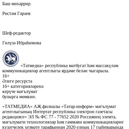
Баш мөхәррир
Рөстәм Гәрәев
Шеф-редактор
Гөлүзә Ибраһимова
«Татмедиа» республика матбугат һәм массакүләм
коммуникацияләр агентлыгы ярдәме белән чыгарыла.
16+
Әлеге ресурста
16+ категорияләренә
керүче мәгълүмат
булырга мөмкин.
«ТАТМЕДИА» АҖ филиалы «Татар-информ» мәгълүмат
агентлыгының Интертат республика электрон газетасы
редакциясе» ЭЛ № ФС 77 - 77652 2020 Россиянең элемтә,
мәгълүмати технологияләр һәм гаммәви коммуникацияләрне
күзәтчелек хезмәте тарафыннан 2020 елның 17 гыйнварында