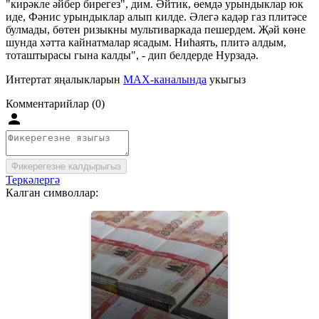
"кирәкле әйбер бирегез", дим. Әйтик, өемдә урындыклар юк
иде, Фәнис урындыклар алып килде. Әлегә кадәр газ плитәсе
булмады, бөтен ризыкны мультиваркада пешердем. Җәй көне
шунда хәтта кайнатмалар ясадым. Ниһаять, плитә алдым,
тоташтырасы гына калды", - дип белдерде Нурзадә.
Интертат яңалыкларын
MAX-каналында
укыгыз
Комментарийлар (0)
Фикерегезне калдырыгыз
Теркәлергә
Калган символлар: