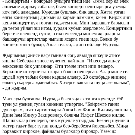
- Концертым 7 ноябрьдә булырга тиеш иде. Әмма бер ел элек
әниемне җирләү сәбәпле, быел концерт оештырырга үземдә
көч таба алмадым. Күңелдә бушлык, бик авыр. Хәтта узган
елгы концертның дискын да карый алмыйм, кыен. Кирәк дип
кенә концерт куя торган гадәтем юк. Мин һәрвакыт барысын
да төгәл уйлап эш итәм, зурдан кубып әзерләнәм. Концертның
беренче өлешендә үзем, ә икенчесендә минем җырларны
башкаручы артистлар чыгыш ясарга тиеш иде. Бәлки бу
концерт язын булыр, Алла теләсә, - дип сөйләде Нурзадә.
Җырчының әнисе вафатыннан соң, авылда яшәүче әтисе
янына Себердән энесе күченеп кайткан. "Икесе дә аш-су
өлкәсендә бик уңганнар. Әти тәмле итеп ипи пешерә.
Беркөнне интернеттан карап бәлеш пешергән. Алар мине гел
шулай мул табын белән каршы алалар. 20 октябрьдә әнинең
елын үткәрергә җыенабыз. Хәзерге вакытта шуңа әзерләнәм",
- ди җырчы.
Мәгълүм булганча, Нурзадә быел яңа фатирга күченде. Өй
туен ул үзенең туган көнендә үткәргән. "Бәйрәмгә гаилә
дусларым, театр артистлары Алия һәм Фәнис Кәлимуллиннар,
Динә һәм Илнур Закировлар, баянчы Илфат Шәехов килде.
Шашлыклар пешереп, бик күңелле утырдык. Безнең шундый
матур гадәт бар: туган көндә бер-беребезгә йөрешәбез. Миңа
һәрвакыт кирәкле, файдалы бүләкләр бирәләр. Үзем дә