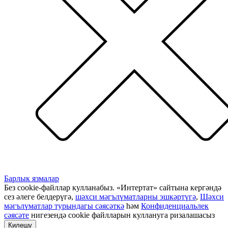
Барлык язмалар
Без cookie-файллар кулланабыз. «Интертат» сайтына кергәндә
сез әлеге белдерүгә,
шәхси мәгълүматларны эшкәртүгә
,
Шәхси
мәгълүматлар турындагы сәясәткә
һәм
Конфиденциальлек
сәясәте
нигезендә cookie файлларын куллануга ризалашасыз
Килешү