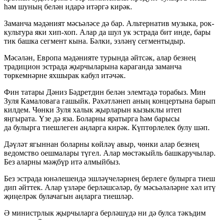
һәм шуның белән идарә итәргә кирәк.
Заманча мәдәният мәсьәләсе дә бар. Альтернатив музыка, рок-
культура яки хип-хоп. Алар да шул ук эстрада бит инде, бары
тик башка сегмент кына. Бәлки, эзләнү сегментыдыр.
Мәсәлән, Европа мәдәнияте турында әйтсәк, алар безнең
традицион эстрада җырчыларына караганда заманча
төркемнәрне яхшырак кабул итәчәк.
Фин татары Дәниз Бәдретдин белән элемтәдә торабыз. Мин
Зуля Камаловага гашыйк. Рәхәтләнеп аның концертына барып
килдем. Чөнки Зуля халык җырларын кызыклы итеп
яңгырата. Үзе дә яза. Боларны яратырга һәм барысы
да булырга тиешлеген аңларга кирәк. Күптөрлелек булу шәп.
Дәүләт ягыннан боларны көйләү авыр, чөнки алар безнең
ведомство оешмалары түгел. Алар мөстәкыйль башкаручылар.
Без аларны мәҗбүр итә алмыйбыз.
Без эстрада юнәлешендә эшләүчеләрнең берлеге булырга тиеш
дип әйттек. Алар үзләре берләшсәләр, бу мәсьәләләрне хәл итү
җиңелрәк булачагын аңларга тиешләр.
Ә министрлык җырчыларга берләшүдә ни дә булса тәкъдим