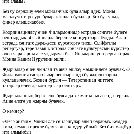
итә аламы?
Без бу берләшү өчен мәйданчык була алыр идек. Моны
мәгълүмати ресурс буларак эшләп буладыр. Без бу турыда
фикер алышачакбыз.
Координацияләү өчен Филармониядә эстрада сәнгате бүлеге
оештырдык. 4 гыйнварда беренче концертлары булды. Алар
эстрада сәнгате дәрәҗәсен күрсәтергә тиеш. Сыйфатлы
репертуар, тере тавыш, эстрада сәнгате культурасын күрсәтер
өчен чараларны әле уздырачакбыз. Яшьләрне үстерергә кирәк.
Монда Кадим Нуруллин эшли.
Җырчылар өчен чынлап та акча эшләү мөмкинлеге булачак. Ә
Филармония гастрольләр оештырганда бу җырчыларны
кулланылачак. Безнең бурыч — Татарстаннан читтәге
татарлар өчен дә концертлар оештыру.
Җырчыларның бер өлеше булса да хезмәт кенәгәсендә теркәлә.
Анда әлегә ун җырчы булачак.
Ә кемнәр?
Әлегә әйтмим. Чөнки әле сөйләшүләр алып барабыз. Кемдер
килә, кемдер ирекле булу яклы, кемдер уйлый. Без бит мәҗбүр
итә алмыйбыз.