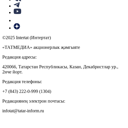
©2025 Intertat (Интертат)
«ТАТМЕДИА» акционерлык җәмгыяте
Редакция адресы:
420066, Татарстан Республикасы, Казан, Декабристлар ур.,
2нче йорт.
Редакция телефоны:
+7 (843) 222-0-999 (1304)
Редакциянең электрон почтасы:
infotat@tatar-inform.ru