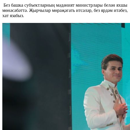
Без башка субъектларның мәдәният министрлары белән яхшы
мөнәсәбәттә. Җырчылар мөрәҗәгать итсәләр, без ярдәм итәбез,
хат язабыз.