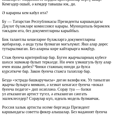
Кемгәдер ошый, ә кемдер тавышы юк, ди.
Ә карарны кем кабул итә?
Бу — Татарстан Республикасы Президенты каршындагы
Дәүләт бүләкләре комиссиясе карары. Муниципаль берәмлек
тәкъдим итә, без документларны карыйбыз.
Бик талантлы кешеләрне бүләкләргә документларны
җибәрәләр, ә анда тулы булмаган мәгълүмат. Яки алар дөрес
тутырылмаган. Без аларны кире кайтарырга мәҗбүр.
Стаж буенча критерийлар бар. Бүген җырчыларның күбесе
шәхси эшмәкәр булып теркәлде. Ни өчен үзмәшгуль булу алар
өчен яхшы дибез? Чөнки стажның нинди дә булса
күрсәткече бар. Закон буенча стажга таләпләр бар.
Бездә «эстрада башкаручысы» дигән вазифа юк. Ул танылган
җырчы булырга мөмкин, ә хезмәт кенәгәсе буенча «вокал
буенча педагог» дип исәпләнә. Сорау туа — бәлки
ул атказанган артист түгел, ә атказанган сәнгать
эшлеклеседер? Сораулар күп, идеаль модель булмаячак.
Россия халык артисты исеме биргәндә Президент
каршындагы советта фикер алышалар. Без мәдәният буенча