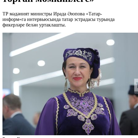
ТР мәдәният министры Ирада Әюпова «Татар-
информ»га интервьюсында татар эстрадасы турында
фикерләре белән уртаклашты.