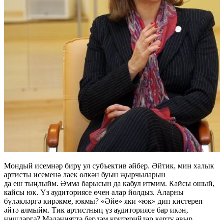
Мондый исемнәр бирү ул субъектив әйбер. Әйтик, мин халык
артисты исеменә лаек өлкән буын җырчыларын
да еш тыңлыйм. Әмма барысын да кабул итмим. Кайсы ошый,
кайсы юк. Үз аудиториясе өчен алар йолдыз. Аларны
бүләкләргә кирәкме, юкмы? «Әйе» яки «юк» дип кистереп
әйтә алмыйм. Тик артистның үз аудиториясе бар икән,
нишләргә? Мәдәнияттә бердәм критерийлар кертү авыр.