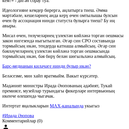
кем?» - дигән сорау туа.
Идеологияне кемдер бирергә, аңлатырга тиеш. Әмма
мәртәбәле, кешеләрнең анда керү өчен омтылышы булсын
өчен бу ассоциация нинди статуста булырга тиеш? Бу иң
авыры.
Мисал өчен, төзүчеләрнең үзлектән көйләнә торган оешмасы
закон нигезендә ныгытылган. Әгәр син СРО составында
тормыйсың икән, тендерда катнаша алмыйсың. Әгәр син
бәяләүчеләрнең үзлектән көйләнә торган оешмасында
тормыйсың икән, бәя бирү белән шөгыльләнә алмыйсың.
Барс-медианың киләчәге нинди булыр икән?
Беләсезме, мин хайп яратмыйм. Вакыт күрсәтер.
Мәдәният министры Ирада Әюпованың әдәбият, Тукай
премиясе, музейлар турындагы фикерләре интервьюның
икенче өлешендә чыгачак.
Интертат яңалыкларын
MAX-каналында
укыгыз
#Ирада Әюпова
Комментарийлар (0)