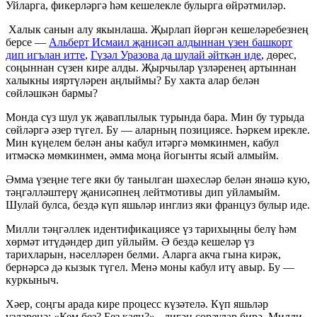
Уйларга, фикерләргә һәм кешелекле булырга өйрәтмиләр.
Халык санын алу якынлаша. Җырлап йөргән кешеләребезнең
берсе —
Альберт Исмаил җанисәп алдыннан үзен башкорт
дип игълан итте
,
Гүзәл Уразова да шулай әйткән иде
, дөрес,
соңыннан сүзен кире алды. Җырчылар үзләренең артыннан
халыкны ияртүләрен аңлыймы? Бу хакта алар белән
сөйләшкән бармы?
Монда сүз шул ук җаваплылык турында бара. Мин бу турыда
сөйләргә әзер түгел. Бу — аларның позициясе. Һәркем ирекле.
Мин күңелем белән аны кабул итәргә мөмкинмен, кабул
итмәскә мөмкинмен, әмма моңа йогынты ясый алмыйм.
Әмма үзеңне теге яки бу танылган шәхесләр белән янәшә кую,
тәңгәлләштерү җанисәпнең лейтмотивы дип уйламыйм.
Шулай булса, бездә күп яшьләр инглиз яки француз булыр иде.
Милли тәңгәллек идентификациясе үз тарихыңны белү һәм
хөрмәт итүдәндер дип уйлыйм. Ә бездә кешеләр үз
тарихларын, нәселләрен белми. Аларга акча гына кирәк,
бернәрсә дә кызык түгел. Менә моны кабул итү авыр. Бу —
куркыныч.
Хәер, соңгы арада кире процесс күзәтелә. Күп яшьләр
үзләренә: «Кем без? Без каян?» - дигән сораулар бирә. Милли