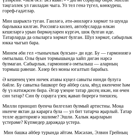
тәңгәллек ул гаиләдән чыга. Ул тел генә түгел, көнкүреш,
гореф-гадәтләр.
Мин шәрыктә туган. Гаиләгә, әти-әниләргә хөрмәт тә шунда
барлыкка килгән. Россиягә килеп, автобусларда өлкән
кешеләргә урын бирмәүләрен күргәч, шок булган иде.
Татарларда да олыларга хөрмәт булган. Шул хөрмәт, сабырлык
юкка чыгып бара.
Минем әби гел «тынычлык булсын» ди иде. Бу — гармониягә
омтылыш. Олы буын тормышында хайп дигән нәрсә
булмаган. Сабырлык, гармониягә омтылыш — аларның
тормыш рәвеше. Хәзер без моны югалтып барабыз.
Ә кешенең үзен ничек атавы күңел савыты нинди булуга
бәйле. Бу савытка башкорт бер әйбер сала, яһүд икенчене һәм
бу үз нәтиҗәсен бирә. Әгәр үзеңне татар дисең икән, ни өчен
син татар? Син бу сорауга үзең җавап бирергә тиешсең.
Милли принцип буенча билгеләп булмый артистны. Моңа
икенче яктан да карарга була — ул бит татарча җырлый. Татар
телле аудиториягә эшлиме? Эшли. Халык җырларын
үстерәме? Күпмедер дәрәҗәдә үстерә.
Мин башка әйбер турында әйтәм. Мәсәлән, Элвин Грейның