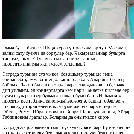
Әмма бу — бизнес. Шуңа күрә күп мәсьәләләр туа. Мәсәлән,
залны сату буенча да сораулар бар. Чакырылганнар булырга
тиешме, юкмы? Түләү сатылган билетларның
процентыннанмы яки тулаем залданмы?
Эстрада турында сүз чыкса, без яшьләр турында гына
сөйләшәбез, әмма безнең өлкәннәр дә бар. Алар бит безнең
байлык. Ләкин бүгенге көндә аларга зал җыю авыр булачак
дип уйлыйм. Ул концертларга кем йөри? Билетка билгеле бер
сумма түләргә әзер булмаган өлкән буын бар. «Илһамият»
проекты республика район-шәһәрләренә, башка төбәкләргә
шушы аудитория өчен өлкән буын җырчыларын йөртте.
Әйтик, Римма Ибраһимованы, Зөһрә Шәрифуллинаны, Айдар
Габдиновны яраталар. Боларны да онытмаска кирәк.
Эстрада җырларыннан тыш, сүз культурасы бар. Бу юнәлешне
яраткан аудиториягә бер комплекслы продукт булырга тиеш