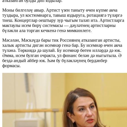
атказанган булды дип яздылар.
Моны билгеләү авыр. Артист үзен таныту өчен күпме акча
туздыра, ул костюмнарга, тавыш яздыруга, ротациягә түләргә
тиеш. Концертлар оештыру зур чыгым таләп итә. Артистларга
мактаулы исем бирү системасы — дәүләтнең артистларны
бүләкли ала торган кечкенә генә мөмкинлеге.
Мәсәлән, Мәскәүдә бары тик Россиянең атказанган артисты,
халык артисты дигән исемнәр генә бар. Бу исемнәр өчен акча
түләнә. Төркиядә дә шулай. Бу исемнәр бөтен илләрдә дә юк.
Әмма, исем булган очракта, ул финанс белән дә ныгытыла. Ә
бездә андый әйбер юк. Һәм бу бүләкләүнең бердәнбер
формасы.