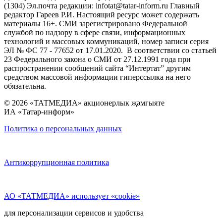
(1304) Эл.почта редакции: infotat@tatar-inform.ru Главный
редактор Гареев Р.И. Настоящий ресурс может содержать
материалы 16+. СМИ зарегистрировано Федеральной
службой по надзору в сфере связи, информационных
технологий и массовых коммуникаций, номер записи серия
ЭЛ № ФС 77 - 77652 от 17.01.2020. В соответствии со статьей
23 Федерального закона о СМИ от 27.12.1991 года при
распространении сообщений сайта “Интертат” другим
средством массовой информации гиперссылка на него
обязательна.
© 2026 «ТАТМЕДИА» акционерлык җәмгыяте
ИА «Татар-информ»
Политика о персональных данных
Антикоррупционная политика
АО «ТАТМЕДИА» использует «cookie»
для персонализации сервисов и удобства