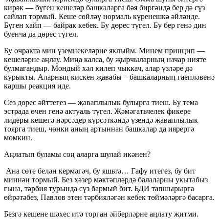
кирәк — бүген кешеләр башкаларга бәя биргәндә бер дә сүз
сайлап тормый. Кеше сөйләү нормаль күренешкә әйләнде.
Бүген хайп — байрак кебек. Бу дөрес түгел. Бу бер генә дин
буенча да дөрес түгел.
Бу очракта мин үземнекеләрне яклыйм. Минем принцип —
кешеләрне аңлау. Миңа калса, бу җырчыларның начар нияте
булмагандыр. Мондый хәл килеп чыккач, алар үзләре дә
курыкты. Аларның кискен җавабы – башкаларның гаепләвенә
каршы реакция иде.
Сез дөрес әйттегез — җаваплылык булырга тиеш. Бу тема
эстрада өчен генә актуаль түгел. Җәмәгатьчелек фикере
лидеры кешегә нәрсәдер күрсәткәндә үзендә җаваплылык
тоярга тиеш, чөнки аның артыннан башкалар да иярергә
мөмкин.
Аңлатып буламы соң аларга шулай икәнен?
Ана сөте белән кермәгәч, бу яшьтә… Гафу итегез, бу бит
миннән тормый. Без хәзер мәктәпләрдә балаларны укытабыз
гына, тәрбия турында сүз бармый бит. БДИ тапшырырга
өйрәтәбез, Павлов этен тәрбияләгән кебек төймәләргә басарга.
Безгә кешене шәхес итә торган әйберләрне аңлату җитми.