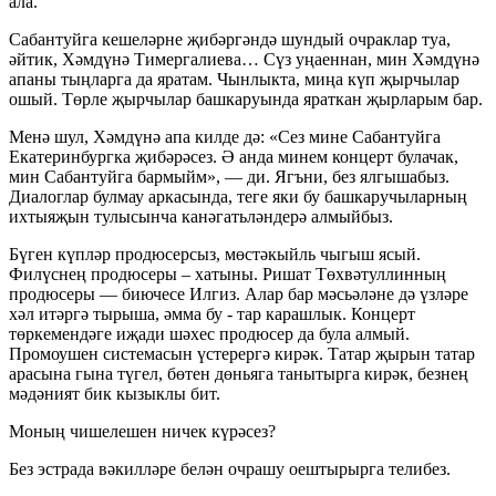
ала.
Сабантуйга кешеләрне җибәргәндә шундый очраклар туа,
әйтик, Хәмдүнә Тимергалиева… Сүз уңаеннан, мин Хәмдүнә
апаны тыңларга да яратам. Чынлыкта, миңа күп җырчылар
ошый. Төрле җырчылар башкаруында яраткан җырларым бар.
Менә шул, Хәмдүнә апа килде дә: «Сез мине Сабантуйга
Екатеринбургка җибәрәсез. Ә анда минем концерт булачак,
мин Сабантуйга бармыйм», — ди. Ягъни, без ялгышабыз.
Диалоглар булмау аркасында, теге яки бу башкаручыларның
ихтыяҗын тулысынча канәгатьләндерә алмыйбыз.
Бүген күпләр продюсерсыз, мөстәкыйль чыгыш ясый.
Филүснең продюсеры – хатыны. Ришат Төхвәтуллинның
продюсеры — биючесе Илгиз. Алар бар мәсьәләне дә үзләре
хәл итәргә тырыша, әмма бу - тар карашлык. Концерт
төркемендәге иҗади шәхес продюсер да була алмый.
Промоушен системасын үстерергә кирәк. Татар җырын татар
арасына гына түгел, бөтен дөньяга танытырга кирәк, безнең
мәдәният бик кызыклы бит.
Моның чишелешен ничек күрәсез?
Без эстрада вәкилләре белән очрашу оештырырга телибез.