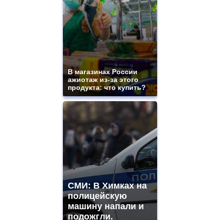
В магазинах России
ажиотаж из-за этого
продукта: что купить?
СМИ: В Химках на
полицейскую
машину напали и
подожгли.