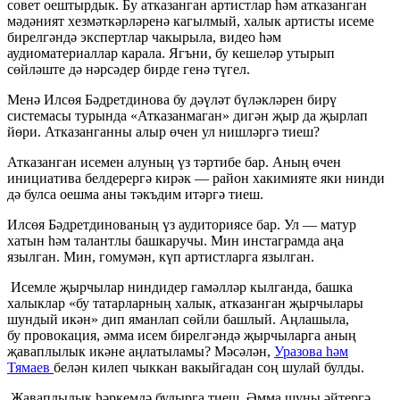
совет оештырдык. Бу атказанган артистлар һәм атказанган
мәдәният хезмәткәрләренә кагылмый, халык артисты исеме
бирелгәндә экспертлар чакырыла, видео һәм
аудиоматериаллар карала. Ягъни, бу кешеләр утырып
сөйләште дә нәрсәдер бирде генә түгел.
Менә Илсөя Бәдретдинова бу дәүләт бүләкләрен бирү
системасы турында «Атказанмаган» дигән җыр да җырлап
йөри. Атказанганны алыр өчен ул нишләргә тиеш?
Атказанган исемен алуның үз тәртибе бар. Аның өчен
инициатива белдерергә кирәк — район хакимияте яки нинди
дә булса оешма аны тәкъдим итәргә тиеш.
Илсөя Бәдретдинованың үз аудиториясе бар. Ул — матур
хатын һәм талантлы башкаручы. Мин инстаграмда аңа
язылган. Мин, гомумән, күп артистларга язылган.
Исемле җырчылар ниндидер гамәлләр кылганда, башка
халыклар «бу татарларның халык, атказанган җырчылары
шундый икән» дип яманлап сөйли башлый. Аңлашыла,
бу провокация, әмма исем бирелгәндә җырчыларга аның
җаваплылык икәне аңлатыламы? Мәсәлән,
Уразова һәм
Тямаев
белән килеп чыккан вакыйгадан соң шулай булды.
Җаваплылык һәркемдә булырга тиеш. Әмма шуны әйтергә