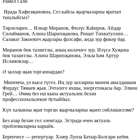
Рамил Гали
Ирада Хафизҗановна, Сез кайсы җырчыларны яратып
тыңлыйсыз?
Төрлеләрен… Илнар Миранов, Филүс Каһиров, Айдар
Сөләйманов, Алинә Шәрипҗанова, Ришат Төхвәтуллин…
Салават Зәкиевич җырлары фәлсәфи, анда зур фикер бар.
Миранов бик талантлы, аның киләчәге зур. Илүсә Хуҗина
бик талантлы. Алинә Шәрипҗанова, Эльза һәм Артур
Исламовлар…
Ә заллар җыя торганнардан?
Минемчә, ул кыса түгел. Иң зур залларны минем авылдашым
Фирдүс Тямаев җыя. Эчтәлеге яхшы, энергетикасы бар. Элвин
Грей… Әмма без еш кына актуальлек белән
профессиональлекне бутыйбыз.
Күп халыкны җыя торган җырчыларны җыеп сөйләшәсезме?
Без алар белән гел элемтәдә. Эстрада өчен актуаль
проблемаларны карыйк.
Беренчесе — репертуар. Хәзер Луиза Батыр-Болгари кебек