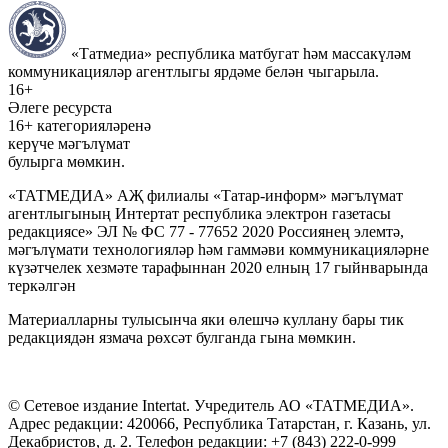
«Татмедиа» республика матбугат һәм массакүләм
коммуникацияләр агентлыгы ярдәме белән чыгарыла.
16+
Әлеге ресурста
16+ категорияләренә
керүче мәгълүмат
булырга мөмкин.
«ТАТМЕДИА» АҖ филиалы «Татар-информ» мәгълүмат
агентлыгының Интертат республика электрон газетасы
редакциясе» ЭЛ № ФС 77 - 77652 2020 Россиянең элемтә,
мәгълүмати технологияләр һәм гаммәви коммуникацияләрне
күзәтчелек хезмәте тарафыннан 2020 елның 17 гыйнварында
теркәлгән
Материалларны тулысынча яки өлешчә куллану бары тик
редакциядән язмача рөхсәт булганда гына мөмкин.
© Сетевое издание Intertat. Учредитель АО «ТАТМЕДИА».
Адрес редакции: 420066, Республика Татарстан, г. Казань, ул.
Декабристов, д. 2. Телефон редакции: +7 (843) 222-0-999