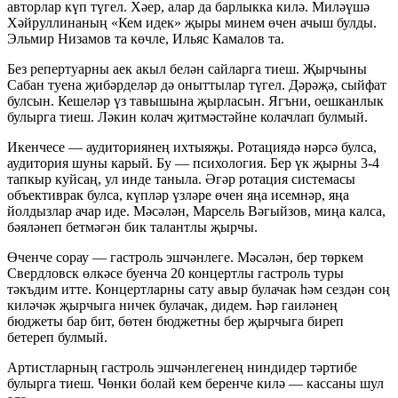
авторлар күп түгел. Хәер, алар да барлыкка килә. Миләүшә
Хәйруллинаның «Кем идек» җыры минем өчен ачыш булды.
Эльмир Низамов та көчле, Ильяс Камалов та.
Без репертуарны аек акыл белән сайларга тиеш. Җырчыны
Сабан туена җибәрделәр дә оныттылар түгел. Дәрәҗә, сыйфат
булсын. Кешеләр үз тавышына җырласын. Ягъни, оешканлык
булырга тиеш. Ләкин колач җитмәстәйне колачлап булмый.
Икенчесе — аудиториянең ихтыяҗы. Ротациядә нәрсә булса,
аудитория шуны карый. Бу — психология. Бер үк җырны 3-4
тапкыр куйсаң, ул инде таныла. Әгәр ротация системасы
объективрак булса, күпләр үзләре өчен яңа исемнәр, яңа
йолдызлар ачар иде. Мәсәлән, Марсель Вәгыйзов, миңа калса,
бәяләнеп бетмәгән бик талантлы җырчы.
Өченче сорау — гастроль эшчәнлеге. Мәсәлән, бер төркем
Свердловск өлкәсе буенча 20 концертлы гастроль туры
тәкъдим итте. Концертларны сату авыр булачак һәм сездән соң
киләчәк җырчыга ничек булачак, дидем. Һәр гаиләнең
бюджеты бар бит, бөтен бюджетны бер җырчыга биреп
бетереп булмый.
Артистларның гастроль эшчәнлегенең ниндидер тәртибе
булырга тиеш. Чөнки болай кем беренче килә — кассаны шул