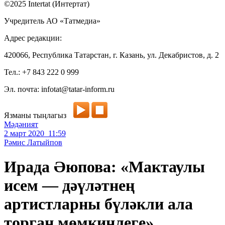
©2025 Intertat (Интертат)
Учредитель АО «Татмедиа»
Адрес редакции:
420066, Республика Татарстан, г. Казань, ул. Декабристов, д. 2
Тел.: +7 843 222 0 999
Эл. почта: infotat@tatar-inform.ru
Язманы тыңлагыз
Мәдәният
2 март 2020 11:59
Рәмис Латыйпов
Ирада Әюпова: «Мактаулы
исем — дәүләтнең
артистларны бүләкли ала
торган мөмкинлеге»