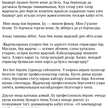
башкорт икәнен бөтен кеше дә белә. Аңа бернинди дә
дәгъвасы булмады тамашачының. Күп еллар үзен татар
җырчысы дип йөргән кешенең җанисәп алдыннан гына үзен
башкорт дип игълан итүен җәмәгатьчелек тискәре кабул итте.
Мин моңа бәя бирмим. Бу — минем фикер. Мин Гүзәлне
беләм. Ул борчыла торган кеше, бу әйбергә дә ул борчылды.
Аның тавышы әйбәт. Аны бик яхшы җырлый дип әйтә алам.
Җырчыларның үзләрен бик тә әдәпсез тоткан очраклары бар.
Мәсәлән, бер җырчы — исемен әйтмим, сәхнә уртасына
утырып, исерек килеш җырлый. Кайсыларыдыр чишенеп
чыга. Аларга карап та, татар шундый диләр. Бәлки, мондый
очраклар булмасын өчен нәрсә дә булса эшләргәдер?
Без бит берлек турында сөйләштек. Үзләренә аерым таләпләр
билгели торган профессионаллар союзы. Бүген дөнья шушы
союз, берләшмә статусларын кайтару юлыннан бара. Киләчәк
шушы союзларда. Җырчылар профессиональ бергәлектә үзара
элемтә, коммуникация кагыйдәләрен билгеләргә тиеш.
Дәүләт моңа катнаша алмый. Бу профессиональ берлек эчендә
уртак килешү булырга тиеш.Теләсә нинди диктат, үз
позицияңне тагу дошманнарча кабул ителә. «Ә хөкемдарлар