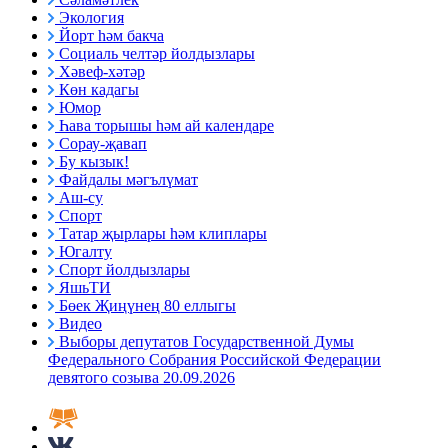
Экология
Йорт һәм бакча
Социаль челтәр йолдызлары
Хәвеф-хәтәр
Көн кадагы
Юмор
Һава торышы һәм ай календаре
Сорау-җавап
Бу кызык!
Файдалы мәгълүмат
Аш-су
Спорт
Татар җырлары һәм клиплары
Югалту
Спорт йолдызлары
ЯшьТИ
Бөек Җиңүнең 80 еллыгы
Видео
Выборы депутатов Государственной Думы
Федерального Собрания Российской Федерации
девятого созыва 20.09.2026