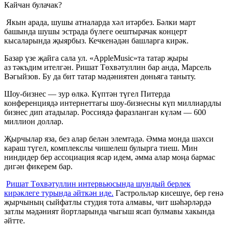
Кайчан булачак?
Якын арада, шушы атналарда хәл итәрбез. Бәлки март
башында шушы эстрада бүлеге оештырачак концерт
кысаларында җыярбыз. Кечкенәдән башларга кирәк.
Базар үзе җайга сала ул. «AppleMusic»та татар җыры
аз тәкъдим ителгән. Ришат Төхвәтуллин бар анда, Марсель
Вәгыйзов. Бу да бит татар мәдәниятен дөньяга таныту.
Шоу-бизнес — зур өлкә. Күптән түгел Питерда
конференциядә интернеттагы шоу-бизнесны күп миллиардлы
бизнес дип атадылар. Россиядә фаразланган күләм — 600
миллион доллар.
Җырчылар яза, без алар белән элемтәдә. Әмма монда шәхси
караш түгел, комплекслы чишелеш булырга тиеш. Мин
ниндидер бер ассоциация ясар идем, әмма алар моңа бармас
дигән фикерем бар.
Ришат Төхвәтуллин интервьюсында шундый берлек
кирәклеге турында әйткән иде.
Гастрольләр кисешүе, бер генә
җырчының сыйфатлы студия тота алмавы, чит шәһәрләрдә
затлы мәдәният йортларында чыгыш ясап булмавы хакында
әйтте.