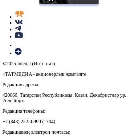
©2025 Intertat (Интертат)
«ТАТМЕДИА» акционерлык җәмгыяте
Редакция адресы:
420066, Татарстан Республикасы, Казан, Декабристлар ур.,
2нче йорт.
Редакция телефоны:
+7 (843) 222-0-999 (1304)
Редакциянең электрон почтасы: