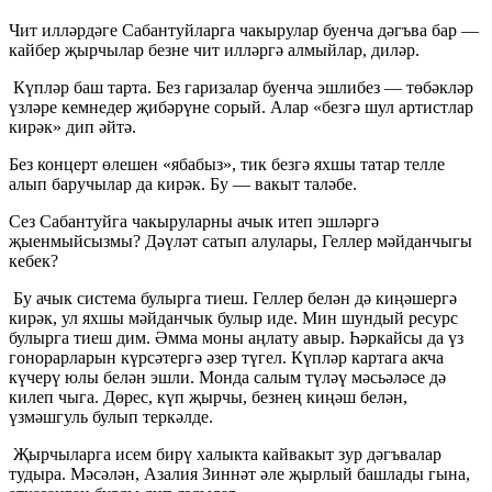
Чит илләрдәге Сабантуйларга чакырулар буенча дәгъва бар —
кайбер җырчылар безне чит илләргә алмыйлар, диләр.
Күпләр баш тарта. Без гаризалар буенча эшлибез — төбәкләр
үзләре кемнедер җибәрүне сорый. Алар «безгә шул артистлар
кирәк» дип әйтә.
Без концерт өлешен «ябабыз», тик безгә яхшы татар телле
алып баручылар да кирәк. Бу — вакыт таләбе.
Сез Сабантуйга чакыруларны ачык итеп эшләргә
җыенмыйсызмы? Дәүләт сатып алулары, Геллер мәйданчыгы
кебек?
Бу ачык система булырга тиеш. Геллер белән дә киңәшергә
кирәк, ул яхшы мәйданчык булыр иде. Мин шундый ресурс
булырга тиеш дим. Әмма моны аңлату авыр. Һәркайсы да үз
гонорарларын күрсәтергә әзер түгел. Күпләр картага акча
күчерү юлы белән эшли. Монда салым түләү мәсьәләсе дә
килеп чыга. Дөрес, күп җырчы, безнең киңәш белән,
үзмәшгуль булып теркәлде.
Җырчыларга исем бирү халыкта кайвакыт зур дәгъвалар
тудыра. Мәсәлән, Азалия Зиннәт әле җырлый башлады гына,