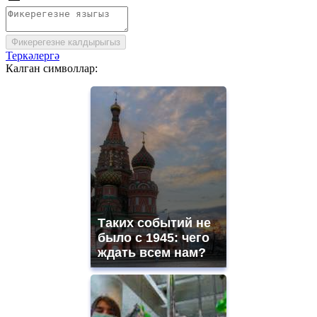
Фикерегезне калдырыгыз
Теркәлергә
Калган символлар:
Таких событий не
было с 1945: чего
ждать всем нам?