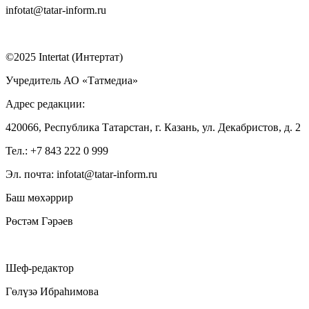
infotat@tatar-inform.ru
©2025 Intertat (Интертат)
Учредитель АО «Татмедиа»
Адрес редакции:
420066, Республика Татарстан, г. Казань, ул. Декабристов, д. 2
Тел.: +7 843 222 0 999
Эл. почта: infotat@tatar-inform.ru
Баш мөхәррир
Рөстәм Гәрәев
Шеф-редактор
Гөлүзә Ибраһимова