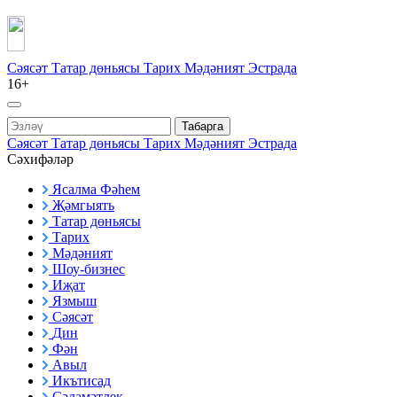
Сәясәт
Татар дөньясы
Тарих
Мәдәният
Эстрада
16+
Табарга
Сәясәт
Татар дөньясы
Тарих
Мәдәният
Эстрада
Сәхифәләр
Ясалма Фәһем
Җәмгыять
Татар дөньясы
Тарих
Мәдәният
Шоу-бизнес
Иҗат
Язмыш
Сәясәт
Дин
Фән
Авыл
Икътисад
Сәламәтлек